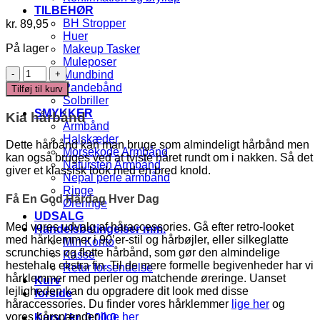
TILBEHØR
BH Stropper
kr.
89,95
Huer
På lager
Makeup Tasker
Muleposer
Kia
Mundbind
-
Pandebånd
Tilføj til kurv
Hårbånd
Solbriller
antal
SMYKKER
Kia hårbånd
Armbånd
Halskæder
Dette hårbånd kan man bruge som almindeligt hårbånd men
Morsekode Armbånd
kan også bruges ved at tviste håret rundt om i nakken. Så det
Natursten Armbånd
giver et klassisk look med en bred knold.
Nepal perle armbånd
Ringe
Få En God Hårdag Hver Dag
Øreringe
UDSALG
Med vores udvalg af håraccessories. Gå efter retro-looket
Handelsbetingelser mm.
med hårklemmer i 90’er-stil og hårbøjler, eller silkeglatte
Min Konto
scrunchies og flotte hårbånd, som gør den almindelige
Kasse
hestehale ekstra fin. Til de mere formelle begivenheder har vi
Retur forsendelse
hårklemmer med perler og matchende øreringe. Uanset
Kurv
lejligheden kan du opgradere dit look med disse
forside
håraccessories. Du finder vores hårklemmer
lige her
og
vores hårspænder
lige her
Kurv /
kr.
0,00
0