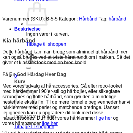
Varenummer (SKU):
B-5-5
Kategori:
Hårbånd
Tag:
hårbånd
Beskrivelse
Ingen varer i kurven.
Kia hårbånd
Tilbage til shoppen
Dette hårbånd kan man bruge som almindeligt hårbånd men
kan også bruges ved at tviste håret rundt om i nakken. Så det
Søg
giver et klassisk look med en bred knold.
efter:
Få En God Hårdag Hver Dag
0
Kurv
Med vores udvalg af håraccessories. Gå efter retro-looket
med hårklemmer i 90’er-stil og hårbøjler, eller silkeglatte
scrunchies og flotte hårbånd, som gør den almindelige
hestehale ekstra fin. Til de mere formelle begivenheder har vi
hårklemmer med perler og matchende øreringe. Uanset
lejligheden kan du opgradere dit look med disse
Ingen varer i kurven.
håraccessories. Du finder vores hårklemmer
lige her
og
vores hårspænder
lige her
Tilbage til shoppen