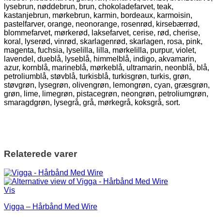
lysebrun, nøddebrun, brun, chokoladefarvet, teak,
kastanjebrun, mørkebrun, karmin, bordeaux, karmoisin,
pastelfarver, orange, neonorange, rosenrød, kirsebærrød,
blommefarvet, mørkerød, laksefarvet, cerise, rød, cherise,
koral, lyserød, vinrød, skarlagenrød, skarlagen, rosa, pink,
magenta, fuchsia, lyselilla, lilla, mørkelilla, purpur, violet,
lavendel, dueblå, lyseblå, himmelblå, indigo, akvamarin,
azur, kornblå, marineblå, mørkeblå, ultramarin, neonblå, blå,
petroliumblå, støvblå, turkisblå, turkisgrøn, turkis, grøn,
støvgrøn, lysegrøn, olivengrøn, lemongrøn, cyan, græsgrøn,
grøn, lime, limegrøn, pistacegrøn, neongrøn, petroliumgrøn,
smaragdgrøn, lysegrå, grå, mørkegrå, koksgrå, sort.
Relaterede varer
Vis
Vigga – Hårbånd Med Wire