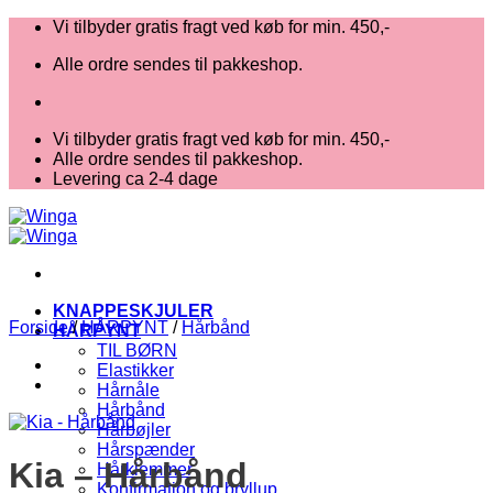
Fortsæt
Vi tilbyder gratis fragt ved køb for min. 450,-
til
Alle ordre sendes til pakkeshop.
indhold
Vi tilbyder gratis fragt ved køb for min. 450,-
Alle ordre sendes til pakkeshop.
Levering ca 2-4 dage
KNAPPESKJULER
Forside
/
HÅRPYNT
/
Hårbånd
HÅRPYNT
TIL BØRN
Elastikker
Hårnåle
Hårbånd
Hårbøjler
Hårspænder
Kia – Hårbånd
Hårklemmer
Konfirmation og bryllup