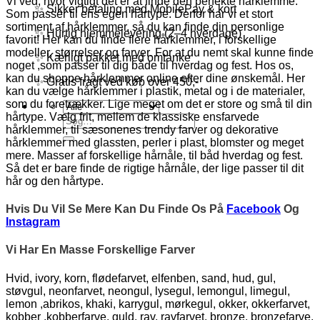
Vi ved, hvor vigtigt det er at finde den perfekte hårklemme.
✨ Sikker betaling med MobilePay & kort
Som passer til ens egen hårtype. Derfor har vi et stort
sortiment af hårklemmer, så du kan finde din personlige
✨ Hurtig hjemmelevering (2–4 hverdage)
favorit! Her kan du finde flere hårklemmer, i forskellige
modeller, størrelser og farver. For at du nemt skal kunne finde
✨ Kærligt pakket med omtanke
noget ,som passer til dig både til hverdag og fest. Hos os,
kan du shoppe hårklemmer online efter dine ønskemål. Her
✨ Gratis fragt ved køb over 450,-
kan du vælge hårklemmer i plastik, metal og i de materialer,
som du foretrækker. Lige meget om det er store og små til din
hårtype. Vælg frit, mellem de klassiske ensfarvede
Søg
hårklemmer, til sæsonenes trendy farver og dekorative
efter:
hårklemmer med glassten, perler i plast, blomster og meget
mere. Masser af forskellige hårnåle, til båd hverdag og fest.
Så det er bare finde de rigtige hårnåle, der lige passer til dit
hår og den hårtype.
Hvis Du Vil Se Mere Kan Du Finde Os På
Facebook
Og
Instagram
Vi Har En Masse Forskellige Farver
Hvid, ivory, korn, flødefarvet, elfenben, sand, hud, gul,
støvgul, neonfarvet, neongul, lysegul, lemongul, limegul,
lemon ,abrikos, khaki, karrygul, mørkegul, okker, okkerfarvet,
kobber ,kobberfarve, guld, rav, ravfarvet, bronze, bronzefarve,