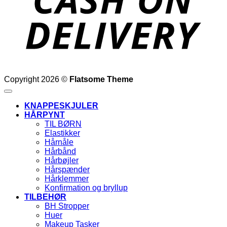
Copyright 2026 ©
Flatsome Theme
KNAPPESKJULER
HÅRPYNT
TIL BØRN
Elastikker
Hårnåle
Hårbånd
Hårbøjler
Hårspænder
Hårklemmer
Konfirmation og bryllup
TILBEHØR
BH Stropper
Huer
Makeup Tasker