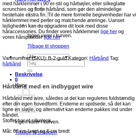
med hårklemmer i 90’er-stil og hårbøjler, eller silkeglatte
scrunchies og flotte hårbånd, som gør den almindelige
hestehale ekstra fin. Til de mere formelle begivenheder har vi
hårklemmer med perler og matchende øreringe. Uanset
lejligheden kan du opgradere dit look med disse
håraccessories. Du finder vores hårklemmer
lige her
og
Ingen varer i kurven.
vores hårspænder
lige her
Tilbage til shoppen
Varenummer (SKU):
B-2-guld
Kategori:
Hårbånd
Tag:
Søg
hårbånd
efter:
Beskrivelse
0
Kurv
Hårbånd med en indbygget wire
Hårbånd med wire, således at det kan reguleres fuldstændig
efter din egen hovedform. Enderne er spidsede, så det kan
ligne en sløjle, og alternativt kan enderne pakkes ind under
båndet.
Stoffet har et silkelook.
Ingen varer i kurven.
Mål: 86 cm langt og 6 cm bredt
Tilbage til shoppen