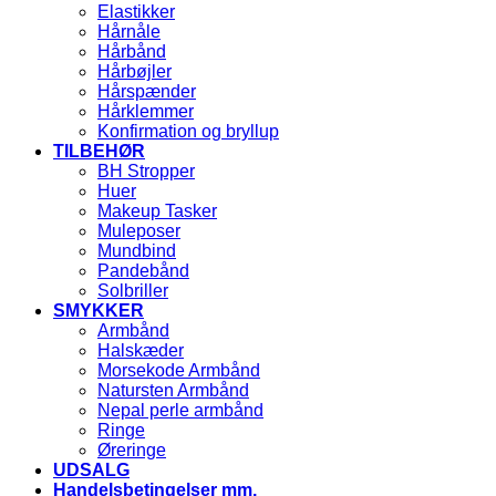
Elastikker
Hårnåle
Hårbånd
Hårbøjler
Hårspænder
Hårklemmer
Konfirmation og bryllup
TILBEHØR
BH Stropper
Huer
Makeup Tasker
Muleposer
Mundbind
Pandebånd
Solbriller
SMYKKER
Armbånd
Halskæder
Morsekode Armbånd
Natursten Armbånd
Nepal perle armbånd
Ringe
Øreringe
UDSALG
Handelsbetingelser mm.