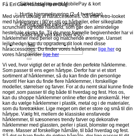
✨ Sikker betaling med MobilePay & kort
Få En God Hårdag Hver Dag
✨ Hurtig hjemmelevering (2–4 hverdage)
Med vores udvalg af håraccessories. Gå efter retro-looket
med hårklemmer i 90’er-stil og hårbøjler, eller silkeglatte
✨ Kærligt pakket med omtanke
scrunchies og flotte hårbånd, som gør den almindelige
hestehale ekstra fin. Til de mere formelle begivenheder har vi
✨ Gratis fragt ved køb over 450,-
hårklemmer med perler og matchende øreringe. Uanset
lejligheden kan du opgradere dit look med disse
håraccessories. Du finder vores hårklemmer
lige her
og
Søg
vores hårspænder
lige her
efter:
Vi ved, hvor vigtigt det er at finde den perfekte hårklemme.
Som passer til ens egen hårtype. Derfor har vi et stort
sortiment af hårklemmer, så du kan finde din personlige
favorit! Her kan du finde flere hårklemmer, i forskellige
modeller, størrelser og farver. For at du nemt skal kunne finde
noget ,som passer til dig både til hverdag og fest. Hos os,
kan du shoppe hårklemmer online efter dine ønskemål. Her
kan du vælge hårklemmer i plastik, metal og i de materialer,
som du foretrækker. Lige meget om det er store og små til din
hårtype. Vælg frit, mellem de klassiske ensfarvede
hårklemmer, til sæsonenes trendy farver og dekorative
hårklemmer med glassten, perler i plast, blomster og meget
mere. Masser af forskellige hårnåle, til båd hverdag og fest.
Så det er bare finde de rigtige hårnåle, der lige passer til dit