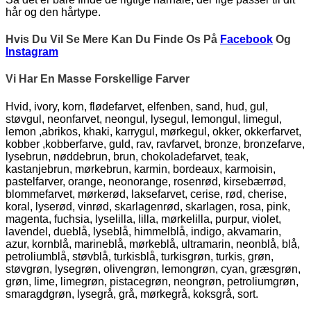
hår og den hårtype.
Hvis Du Vil Se Mere Kan Du Finde Os På
Facebook
Og
Instagram
Vi Har En Masse Forskellige Farver
Hvid, ivory, korn, flødefarvet, elfenben, sand, hud, gul,
støvgul, neonfarvet, neongul, lysegul, lemongul, limegul,
lemon ,abrikos, khaki, karrygul, mørkegul, okker, okkerfarvet,
kobber ,kobberfarve, guld, rav, ravfarvet, bronze, bronzefarve,
lysebrun, nøddebrun, brun, chokoladefarvet, teak,
kastanjebrun, mørkebrun, karmin, bordeaux, karmoisin,
pastelfarver, orange, neonorange, rosenrød, kirsebærrød,
blommefarvet, mørkerød, laksefarvet, cerise, rød, cherise,
koral, lyserød, vinrød, skarlagenrød, skarlagen, rosa, pink,
magenta, fuchsia, lyselilla, lilla, mørkelilla, purpur, violet,
lavendel, dueblå, lyseblå, himmelblå, indigo, akvamarin,
azur, kornblå, marineblå, mørkeblå, ultramarin, neonblå, blå,
petroliumblå, støvblå, turkisblå, turkisgrøn, turkis, grøn,
støvgrøn, lysegrøn, olivengrøn, lemongrøn, cyan, græsgrøn,
grøn, lime, limegrøn, pistacegrøn, neongrøn, petroliumgrøn,
smaragdgrøn, lysegrå, grå, mørkegrå, koksgrå, sort.