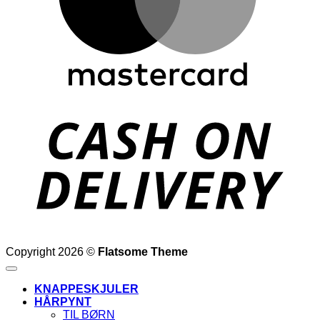
D
Copyright 2026 ©
Flatsome Theme
KNAPPESKJULER
HÅRPYNT
TIL BØRN