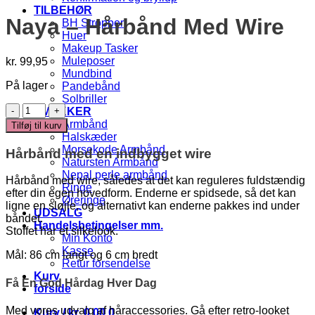
TILBEHØR
Naya – Hårbånd Med Wire
BH Stropper
Huer
Makeup Tasker
Muleposer
kr.
99,95
Mundbind
På lager
Pandebånd
Solbriller
Naya
SMYKKER
-
Armbånd
Tilføj til kurv
Hårbånd
Halskæder
Med
Morsekode Armbånd
Hårbånd med en indbygget wire
Wire
Natursten Armbånd
antal
Nepal perle armbånd
Hårbånd med wire, således at det kan reguleres fuldstændig
Ringe
efter din egen hovedform. Enderne er spidsede, så det kan
Øreringe
ligne en sløjle, og alternativt kan enderne pakkes ind under
UDSALG
båndet.
Handelsbetingelser mm.
Stoffet har et silkelook.
Min Konto
Kasse
Mål: 86 cm langt og 6 cm bredt
Retur forsendelse
Kurv
Få En God Hårdag Hver Dag
forside
Med vores udvalg af håraccessories. Gå efter retro-looket
Kurv /
kr.
0,00
0