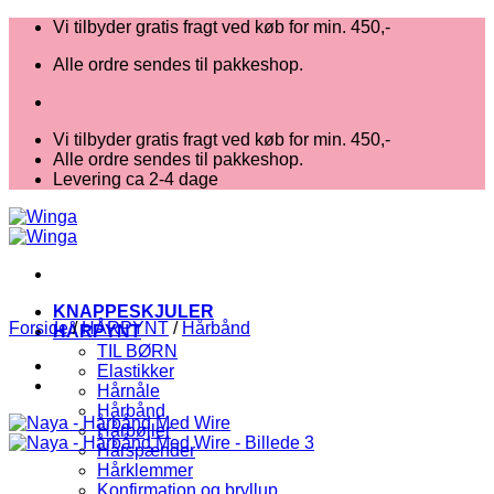
Fortsæt
Vi tilbyder gratis fragt ved køb for min. 450,-
til
Alle ordre sendes til pakkeshop.
indhold
Vi tilbyder gratis fragt ved køb for min. 450,-
Alle ordre sendes til pakkeshop.
Levering ca 2-4 dage
KNAPPESKJULER
Forside
/
HÅRPYNT
/
Hårbånd
HÅRPYNT
TIL BØRN
Elastikker
Hårnåle
Hårbånd
Hårbøjler
Hårspænder
Hårklemmer
Konfirmation og bryllup