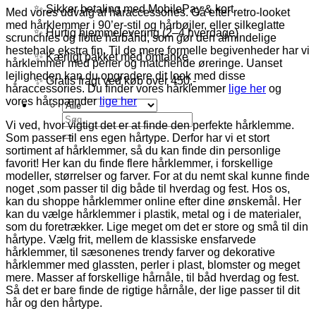
✨ Sikker betaling med MobilePay & kort
Med vores udvalg af håraccessories. Gå efter retro-looket
med hårklemmer i 90’er-stil og hårbøjler, eller silkeglatte
✨ Hurtig hjemmelevering (2–4 hverdage)
scrunchies og flotte hårbånd, som gør den almindelige
hestehale ekstra fin. Til de mere formelle begivenheder har vi
✨ Kærligt pakket med omtanke
hårklemmer med perler og matchende øreringe. Uanset
lejligheden kan du opgradere dit look med disse
✨ Gratis fragt ved køb over 450,-
håraccessories. Du finder vores hårklemmer
lige her
og
vores hårspænder
lige her
Søg
Vi ved, hvor vigtigt det er at finde den perfekte hårklemme.
efter:
Som passer til ens egen hårtype. Derfor har vi et stort
sortiment af hårklemmer, så du kan finde din personlige
favorit! Her kan du finde flere hårklemmer, i forskellige
modeller, størrelser og farver. For at du nemt skal kunne finde
noget ,som passer til dig både til hverdag og fest. Hos os,
kan du shoppe hårklemmer online efter dine ønskemål. Her
kan du vælge hårklemmer i plastik, metal og i de materialer,
som du foretrækker. Lige meget om det er store og små til din
hårtype. Vælg frit, mellem de klassiske ensfarvede
hårklemmer, til sæsonenes trendy farver og dekorative
hårklemmer med glassten, perler i plast, blomster og meget
mere. Masser af forskellige hårnåle, til båd hverdag og fest.
Så det er bare finde de rigtige hårnåle, der lige passer til dit
hår og den hårtype.