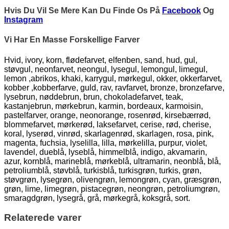
Hvis Du Vil Se Mere Kan Du Finde Os På
Facebook
Og
Instagram
Vi Har En Masse Forskellige Farver
Hvid, ivory, korn, flødefarvet, elfenben, sand, hud, gul,
støvgul, neonfarvet, neongul, lysegul, lemongul, limegul,
lemon ,abrikos, khaki, karrygul, mørkegul, okker, okkerfarvet,
kobber ,kobberfarve, guld, rav, ravfarvet, bronze, bronzefarve,
lysebrun, nøddebrun, brun, chokoladefarvet, teak,
kastanjebrun, mørkebrun, karmin, bordeaux, karmoisin,
pastelfarver, orange, neonorange, rosenrød, kirsebærrød,
blommefarvet, mørkerød, laksefarvet, cerise, rød, cherise,
koral, lyserød, vinrød, skarlagenrød, skarlagen, rosa, pink,
magenta, fuchsia, lyselilla, lilla, mørkelilla, purpur, violet,
lavendel, dueblå, lyseblå, himmelblå, indigo, akvamarin,
azur, kornblå, marineblå, mørkeblå, ultramarin, neonblå, blå,
petroliumblå, støvblå, turkisblå, turkisgrøn, turkis, grøn,
støvgrøn, lysegrøn, olivengrøn, lemongrøn, cyan, græsgrøn,
grøn, lime, limegrøn, pistacegrøn, neongrøn, petroliumgrøn,
smaragdgrøn, lysegrå, grå, mørkegrå, koksgrå, sort.
Relaterede varer