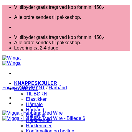
Fortsæt
Vi tilbyder gratis fragt ved køb for min. 450,-
til
Alle ordre sendes til pakkeshop.
indhold
Vi tilbyder gratis fragt ved køb for min. 450,-
Alle ordre sendes til pakkeshop.
Levering ca 2-4 dage
KNAPPESKJULER
Forside
/
HÅRPYNT
/
Hårbånd
HÅRPYNT
TIL BØRN
Elastikker
Hårnåle
Hårbånd
Hårbøjler
Hårspænder
Hårklemmer
Konfirmation og bryllup