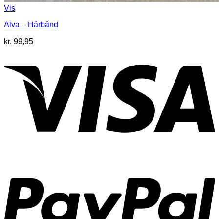
Vis
Alva – Hårbånd
kr.
99,95
V
P