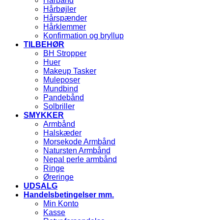
Hårbånd
Hårbøjler
Hårspænder
Hårklemmer
Konfirmation og bryllup
TILBEHØR
BH Stropper
Huer
Makeup Tasker
Muleposer
Mundbind
Pandebånd
Solbriller
SMYKKER
Armbånd
Halskæder
Morsekode Armbånd
Natursten Armbånd
Nepal perle armbånd
Ringe
Øreringe
UDSALG
Handelsbetingelser mm.
Min Konto
Kasse