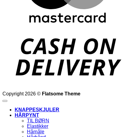
D
Copyright 2026 ©
Flatsome Theme
KNAPPESKJULER
HÅRPYNT
TIL BØRN
Elastikker
Hårnåle