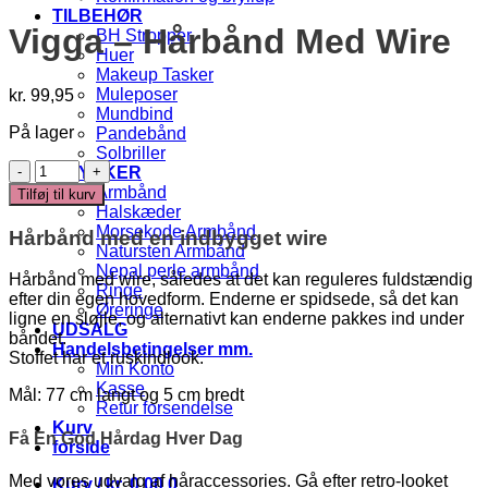
TILBEHØR
Vigga – Hårbånd Med Wire
BH Stropper
Huer
Makeup Tasker
Muleposer
kr.
99,95
Mundbind
På lager
Pandebånd
Solbriller
Vigga
SMYKKER
-
Armbånd
Tilføj til kurv
Hårbånd
Halskæder
Med
Morsekode Armbånd
Hårbånd med en indbygget wire
Wire
Natursten Armbånd
antal
Nepal perle armbånd
Hårbånd med wire, således at det kan reguleres fuldstændig
Ringe
efter din egen hovedform. Enderne er spidsede, så det kan
Øreringe
ligne en sløjle, og alternativt kan enderne pakkes ind under
UDSALG
båndet.
Handelsbetingelser mm.
Stoffet har et ruskindlook.
Min Konto
Kasse
Mål: 77 cm langt og 5 cm bredt
Retur forsendelse
Kurv
Få En God Hårdag Hver Dag
forside
Med vores udvalg af håraccessories. Gå efter retro-looket
Kurv /
kr.
0,00
0