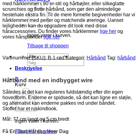
med hårklemmer i 90’er-stil og hårbøjler, eller silkeglatte
scrunchies og flotte hårbånd, som gør den almindelige
hestehale ekstra fin. Til de mere formelle begivenheder har vi
hårklemmer med perler og matchende øreringe. Uanset
lejligheden kan du opgradere dit look med disse
håraccessories. Du finder vores hårklemmer
lige her
og
Ingen varer i kurven.
vores hårspænder
lige her
Tilbage til shoppen
Varenummer (SKU):
B-1-rød
Kategori:
Hårbånd
Tag:
hårbånd
Søg
efter:
Beskrivelse
0
Hårbånd med en indbygget wire
Kurv
Således at det kan reguleres fuldstændig efter din egen
hovedform. Enderne er spidsede, så det kan ligne en sløjle,
og alternativt kan enderne pakkes ind under båndet.
Stoffet har et ruskindlook.
Mål: 77 cm langt og 5 cm bredt
Ingen varer i kurven.
Få En God Hårdag Hver Dag
Tilbage til shoppen