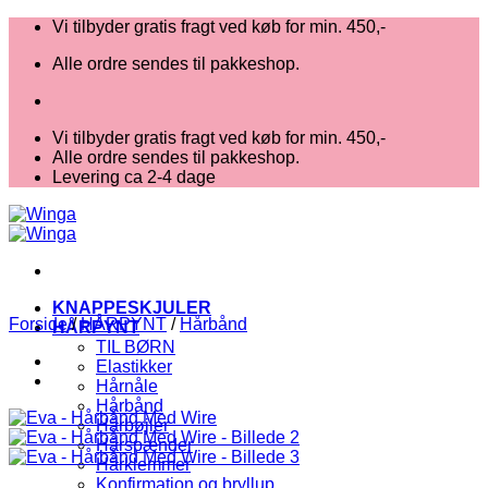
Fortsæt
Vi tilbyder gratis fragt ved køb for min. 450,-
til
Alle ordre sendes til pakkeshop.
indhold
Vi tilbyder gratis fragt ved køb for min. 450,-
Alle ordre sendes til pakkeshop.
Levering ca 2-4 dage
KNAPPESKJULER
Forside
/
HÅRPYNT
/
Hårbånd
HÅRPYNT
TIL BØRN
Elastikker
Hårnåle
Hårbånd
Hårbøjler
Hårspænder
Hårklemmer
Konfirmation og bryllup