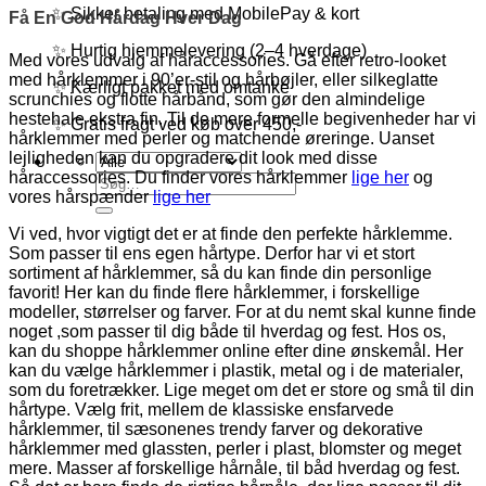
✨ Sikker betaling med MobilePay & kort
Få En God Hårdag Hver Dag
✨ Hurtig hjemmelevering (2–4 hverdage)
Med vores udvalg af håraccessories. Gå efter retro-looket
med hårklemmer i 90’er-stil og hårbøjler, eller silkeglatte
✨ Kærligt pakket med omtanke
scrunchies og flotte hårbånd, som gør den almindelige
hestehale ekstra fin. Til de mere formelle begivenheder har vi
✨ Gratis fragt ved køb over 450,-
hårklemmer med perler og matchende øreringe. Uanset
lejligheden kan du opgradere dit look med disse
håraccessories. Du finder vores hårklemmer
lige her
og
Søg
vores hårspænder
lige her
efter:
Vi ved, hvor vigtigt det er at finde den perfekte hårklemme.
Som passer til ens egen hårtype. Derfor har vi et stort
sortiment af hårklemmer, så du kan finde din personlige
favorit! Her kan du finde flere hårklemmer, i forskellige
modeller, størrelser og farver. For at du nemt skal kunne finde
noget ,som passer til dig både til hverdag og fest. Hos os,
kan du shoppe hårklemmer online efter dine ønskemål. Her
kan du vælge hårklemmer i plastik, metal og i de materialer,
som du foretrækker. Lige meget om det er store og små til din
hårtype. Vælg frit, mellem de klassiske ensfarvede
hårklemmer, til sæsonenes trendy farver og dekorative
hårklemmer med glassten, perler i plast, blomster og meget
mere. Masser af forskellige hårnåle, til båd hverdag og fest.