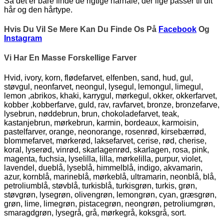
Så det er bare finde de rigtige hårnåle, der lige passer til dit
hår og den hårtype.
Hvis Du Vil Se Mere Kan Du Finde Os På
Facebook
Og
Instagram
Vi Har En Masse Forskellige Farver
Hvid, ivory, korn, flødefarvet, elfenben, sand, hud, gul,
støvgul, neonfarvet, neongul, lysegul, lemongul, limegul,
lemon ,abrikos, khaki, karrygul, mørkegul, okker, okkerfarvet,
kobber ,kobberfarve, guld, rav, ravfarvet, bronze, bronzefarve,
lysebrun, nøddebrun, brun, chokoladefarvet, teak,
kastanjebrun, mørkebrun, karmin, bordeaux, karmoisin,
pastelfarver, orange, neonorange, rosenrød, kirsebærrød,
blommefarvet, mørkerød, laksefarvet, cerise, rød, cherise,
koral, lyserød, vinrød, skarlagenrød, skarlagen, rosa, pink,
magenta, fuchsia, lyselilla, lilla, mørkelilla, purpur, violet,
lavendel, dueblå, lyseblå, himmelblå, indigo, akvamarin,
azur, kornblå, marineblå, mørkeblå, ultramarin, neonblå, blå,
petroliumblå, støvblå, turkisblå, turkisgrøn, turkis, grøn,
støvgrøn, lysegrøn, olivengrøn, lemongrøn, cyan, græsgrøn,
grøn, lime, limegrøn, pistacegrøn, neongrøn, petroliumgrøn,
smaragdgrøn, lysegrå, grå, mørkegrå, koksgrå, sort.