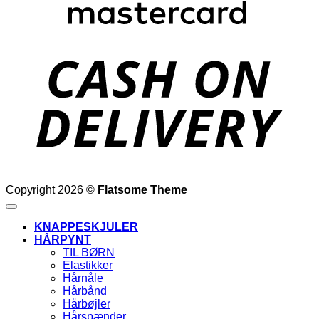
D
Copyright 2026 ©
Flatsome Theme
KNAPPESKJULER
HÅRPYNT
TIL BØRN
Elastikker
Hårnåle
Hårbånd
Hårbøjler
Hårspænder