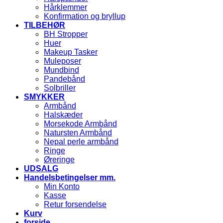
Hårklemmer
Konfirmation og bryllup
TILBEHØR
BH Stropper
Huer
Makeup Tasker
Muleposer
Mundbind
Pandebånd
Solbriller
SMYKKER
Armbånd
Halskæder
Morsekode Armbånd
Natursten Armbånd
Nepal perle armbånd
Ringe
Øreringe
UDSALG
Handelsbetingelser mm.
Min Konto
Kasse
Retur forsendelse
Kurv
forside