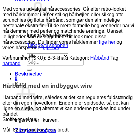
Med vores udvalg af håraccessories. Gå efter retro-looket
med hårklemmer i 90’er-stil og hårbøjler, eller silkeglatte
scrunchies og flotte hårbånd, som gør den almindelige
hestehale ekstra fin. Til de mere formelle begivenheder har vi
hårklemmer med perler og matchende øreringe. Uanset
Ingen varer i kurven.
lejligheden kan du opgradere dit look med disse
håraccessories. Du finder vores hårklemmer
lige her
og
Tilbage til shoppen
vores hårspænder
lige her
Varenummer (SKU):
B-3-khaki
Kategori:
Hårbånd
Tag:
Søg
hårbånd
efter:
Beskrivelse
0
Kurv
Hårbånd med en indbygget wire
Hårbånd med wire, således at det kan reguleres fuldstændig
efter din egen hovedform. Enderne er spidsede, så det kan
ligne en sløjle, og alternativt kan enderne pakkes ind under
båndet.
Stoffet er velour.
Ingen varer i kurven.
Mål: 82 cm langt og 5 cm bredt
Tilbage til shoppen