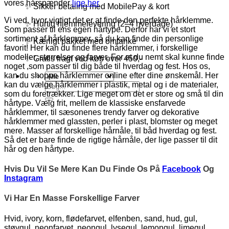
vores hårspænder
lige her
✨ Sikker betaling med MobilePay & kort
Vi ved, hvor vigtigt det er at finde den perfekte hårklemme.
✨ Hurtig hjemmelevering (2–4 hverdage)
Som passer til ens egen hårtype. Derfor har vi et stort
sortiment af hårklemmer, så du kan finde din personlige
✨ Kærligt pakket med omtanke
favorit! Her kan du finde flere hårklemmer, i forskellige
modeller, størrelser og farver. For at du nemt skal kunne finde
✨ Gratis fragt ved køb over 450,-
noget ,som passer til dig både til hverdag og fest. Hos os,
kan du shoppe hårklemmer online efter dine ønskemål. Her
kan du vælge hårklemmer i plastik, metal og i de materialer,
Søg
som du foretrækker. Lige meget om det er store og små til din
efter:
hårtype. Vælg frit, mellem de klassiske ensfarvede
hårklemmer, til sæsonenes trendy farver og dekorative
hårklemmer med glassten, perler i plast, blomster og meget
mere. Masser af forskellige hårnåle, til båd hverdag og fest.
Så det er bare finde de rigtige hårnåle, der lige passer til dit
hår og den hårtype.
Hvis Du Vil Se Mere Kan Du Finde Os På
Facebook
Og
Instagram
Vi Har En Masse Forskellige Farver
Hvid, ivory, korn, flødefarvet, elfenben, sand, hud, gul,
støvgul, neonfarvet, neongul, lysegul, lemongul, limegul,