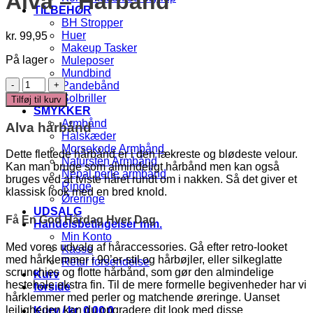
Alva – Hårbånd
TILBEHØR
BH Stropper
Huer
kr.
99,95
Makeup Tasker
På lager
Muleposer
Mundbind
Alva
Pandebånd
-
Solbriller
Tilføj til kurv
Hårbånd
SMYKKER
antal
Armbånd
Alva hårbånd
Halskæder
Morsekode Armbånd
Dette flettede hårbånd er i den lækreste og blødeste velour.
Natursten Armbånd
Kan man bruge som almindeligt hårbånd men kan også
Nepal perle armbånd
bruges ved at tviste håret rundt om i nakken. Så det giver et
Ringe
klassisk look med en bred knold.
Øreringe
UDSALG
Få En God Hårdag Hver Dag
Handelsbetingelser mm.
Min Konto
Med vores udvalg af håraccessories. Gå efter retro-looket
Kasse
med hårklemmer i 90’er-stil og hårbøjler, eller silkeglatte
Retur forsendelse
scrunchies og flotte hårbånd, som gør den almindelige
Kurv
hestehale ekstra fin. Til de mere formelle begivenheder har vi
forside
hårklemmer med perler og matchende øreringe. Uanset
lejligheden kan du opgradere dit look med disse
Kurv /
kr.
0,00
0