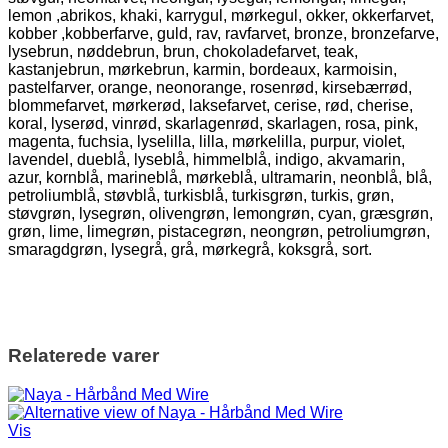
lemon ,abrikos, khaki, karrygul, mørkegul, okker, okkerfarvet,
kobber ,kobberfarve, guld, rav, ravfarvet, bronze, bronzefarve,
lysebrun, nøddebrun, brun, chokoladefarvet, teak,
kastanjebrun, mørkebrun, karmin, bordeaux, karmoisin,
pastelfarver, orange, neonorange, rosenrød, kirsebærrød,
blommefarvet, mørkerød, laksefarvet, cerise, rød, cherise,
koral, lyserød, vinrød, skarlagenrød, skarlagen, rosa, pink,
magenta, fuchsia, lyselilla, lilla, mørkelilla, purpur, violet,
lavendel, dueblå, lyseblå, himmelblå, indigo, akvamarin,
azur, kornblå, marineblå, mørkeblå, ultramarin, neonblå, blå,
petroliumblå, støvblå, turkisblå, turkisgrøn, turkis, grøn,
støvgrøn, lysegrøn, olivengrøn, lemongrøn, cyan, græsgrøn,
grøn, lime, limegrøn, pistacegrøn, neongrøn, petroliumgrøn,
smaragdgrøn, lysegrå, grå, mørkegrå, koksgrå, sort.
Relaterede varer
Vis