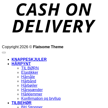
D
Copyright 2026 ©
Flatsome Theme
KNAPPESKJULER
HÅRPYNT
TIL BØRN
Elastikker
Hårnåle
Hårbånd
Hårbøjler
Hårspænder
Hårklemmer
Konfirmation og bryllup
TILBEHØR
BH Stropper