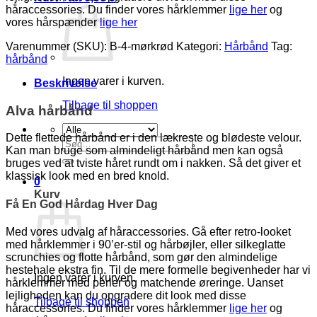
håraccessories. Du finder vores hårklemmer
lige her
og
vores hårspænder
lige her
Varenummer (SKU):
B-4-mørkrød
Kategori:
Hårbånd
Tag:
hårbånd
Ingen varer i kurven.
Beskrivelse
Tilbage til shoppen
Alva hårbånd
Dette flettede hårbånd er i den lækreste og blødeste velour.
Søg
Kan man bruge som almindeligt hårbånd men kan også
efter:
bruges ved at tviste håret rundt om i nakken. Så det giver et
klassisk look med en bred knold.
0
Kurv
Få En God Hårdag Hver Dag
Med vores udvalg af håraccessories. Gå efter retro-looket
med hårklemmer i 90’er-stil og hårbøjler, eller silkeglatte
scrunchies og flotte hårbånd, som gør den almindelige
hestehale ekstra fin. Til de mere formelle begivenheder har vi
Ingen varer i kurven.
hårklemmer med perler og matchende øreringe. Uanset
lejligheden kan du opgradere dit look med disse
Tilbage til shoppen
håraccessories. Du finder vores hårklemmer
lige her
og