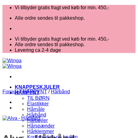
Fortsæt
Vi tilbyder gratis fragt ved køb for min. 450,-
til
Alle ordre sendes til pakkeshop.
indhold
Vi tilbyder gratis fragt ved køb for min. 450,-
Alle ordre sendes til pakkeshop.
Levering ca 2-4 dage
KNAPPESKJULER
Forside
/
HÅRPYNT
/
Hårbånd
HÅRPYNT
TIL BØRN
Elastikker
Hårnåle
Hårbånd
Hårbøjler
Hårspænder
Hårklemmer
Konfirmation og bryllup