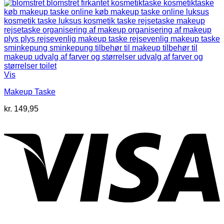
Vis
Makeup Taske
kr.
149,95
V