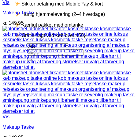
Vis
Sikker betaling med MobilePay & kort
Makeup Taske
Hurtig hjemmelevering (2–4 hverdage)
kr.
149,95
Kærligt pakket med omtanke
Gratis fragt ved køb over 450,-
Søg
efter:
Vis
Makeup Taske