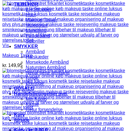
TILBEHØR
BH Stropper
Huer
Makeup Tasker
Muleposer
Mundbind
Pandebånd
Solbriller
Vis
SMYKKER
Armbånd
Makeup Taske
Halskæder
Morsekode Armbånd
kr.
149,95
Natursten Armbånd
Nepal perle armbånd
Ringe
Øreringe
UDSALG
Handelsbetingelser mm.
Min Konto
Kasse
Retur forsendelse
Kurv
forside
Kurv /
kr.
0,00
0