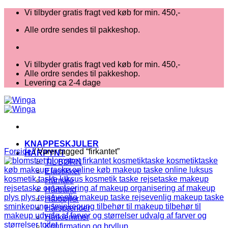
Fortsæt
Vi tilbyder gratis fragt ved køb for min. 450,-
til
Alle ordre sendes til pakkeshop.
indhold
Vi tilbyder gratis fragt ved køb for min. 450,-
Alle ordre sendes til pakkeshop.
Levering ca 2-4 dage
KNAPPESKJULER
Forside
/
Varer tagged “firkantet”
HÅRPYNT
TIL BØRN
Elastikker
Hårnåle
Hårbånd
Hårbøjler
Hårspænder
Hårklemmer
Konfirmation og bryllup