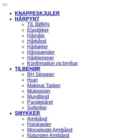
KNAPPESKJULER
HÅRPYNT
TIL BØRN
Elastikker
Hårnåle
Hårbånd
Hårbøjler
Hårspænder
Hårklemmer
Konfirmation og bryllup
TILBEHØR
BH Stropper
Huer
Makeup Tasker
Muleposer
Mundbind
Pandebånd
Solbriller
SMYKKER
Armbånd
Halskæder
Morsekode Armbånd
Natursten Armbånd