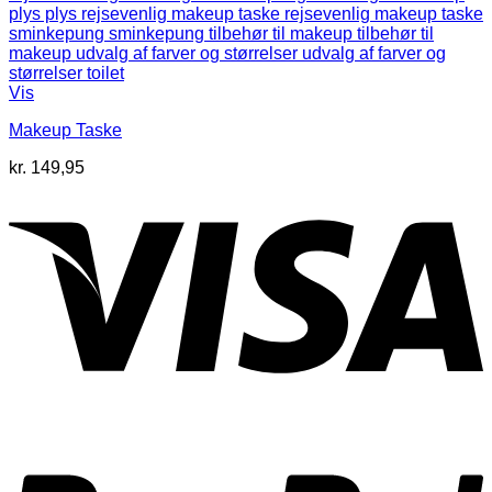
Vis
Makeup Taske
kr.
149,95
V
P