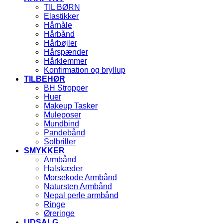
TIL BØRN
Elastikker
Hårnåle
Hårbånd
Hårbøjler
Hårspænder
Hårklemmer
Konfirmation og bryllup
TILBEHØR
BH Stropper
Huer
Makeup Tasker
Muleposer
Mundbind
Pandebånd
Solbriller
SMYKKER
Armbånd
Halskæder
Morsekode Armbånd
Natursten Armbånd
Nepal perle armbånd
Ringe
Øreringe
UDSALG