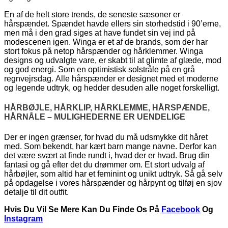
En af de helt store trends, de seneste sæsoner er
hårspændet. Spændet havde ellers sin storhedstid i 90’erne,
men må i den grad siges at have fundet sin vej ind på
modescenen igen. Winga er et af de brands, som der har
stort fokus på netop hårspænder og hårklemmer. Winga
designs og udvalgte vare, er skabt til at glimte af glæde, mod
og god energi. Som en optimistisk solstråle på en grå
regnvejrsdag. Alle hårspænder er designet med et moderne
og legende udtryk, og hedder desuden alle noget forskelligt.
HÅRBØJLE, HÅRKLIP, HÅRKLEMME, HÅRSPÆNDE,
HÅRNÅLE – MULIGHEDERNE ER UENDELIGE
Der er ingen grænser, for hvad du må udsmykke dit håret
med. Som bekendt, har kært barn mange navne. Derfor kan
det være svært at finde rundt i, hvad der er hvad. Brug din
fantasi og gå efter det du drømmer om. Et stort udvalg af
hårbøjler, som altid har et feminint og unikt udtryk. Så gå selv
på opdagelse i vores hårspænder og hårpynt og tilføj en sjov
detalje til dit outfit.
Hvis Du Vil Se Mere Kan Du Finde Os På
Facebook
Og
Instagram