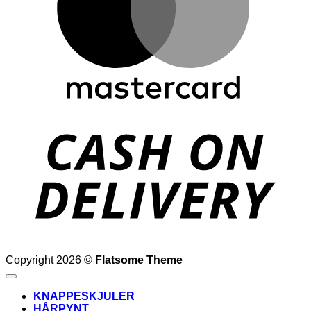
D
Copyright 2026 ©
Flatsome Theme
KNAPPESKJULER
HÅRPYNT