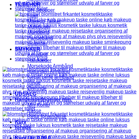
TILBEHØR
BH Stropper
Huer
Makeup Tasker
Muleposer
Mundbind
Pandebånd
Solbriller
SMYKKER
Armbånd
Halskæder
Morsekode Armbånd
Natursten Armbånd
Nepal perle armbånd
Ringe
Øreringe
UDSALG
Handelsbetingelser mm.
Min Konto
Kasse
Retur forsendelse
Kurv
forside
Kurv /
kr.
0,00
0