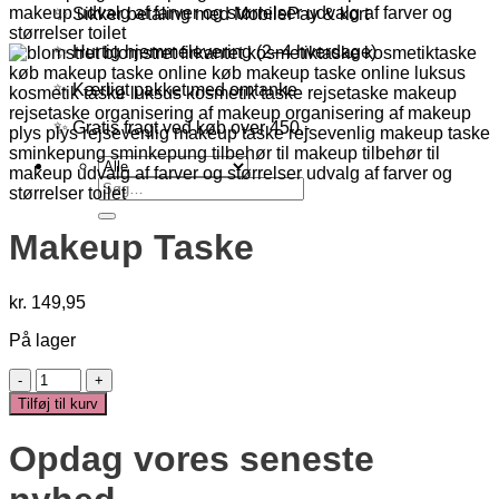
✨ Sikker betaling med MobilePay & kort
✨ Hurtig hjemmelevering (2–4 hverdage)
✨ Kærligt pakket med omtanke
✨ Gratis fragt ved køb over 450,-
Søg
efter:
Makeup Taske
kr.
149,95
På lager
Makeup
Taske
Tilføj til kurv
antal
Opdag vores seneste