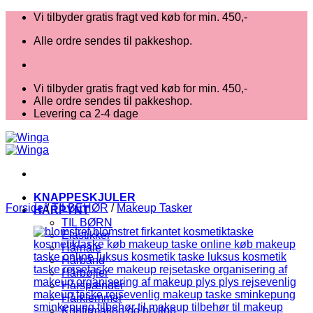
Fortsæt
Vi tilbyder gratis fragt ved køb for min. 450,-
til
Alle ordre sendes til pakkeshop.
indhold
Vi tilbyder gratis fragt ved køb for min. 450,-
Alle ordre sendes til pakkeshop.
Levering ca 2-4 dage
KNAPPESKJULER
Forside
/
TILBEHØR
/
Makeup Tasker
HÅRPYNT
TIL BØRN
Elastikker
Hårnåle
Hårbånd
Hårbøjler
Hårspænder
Hårklemmer
Konfirmation og bryllup