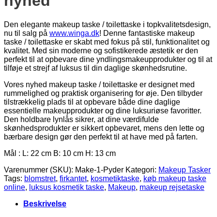
nyhed
Den elegante makeup taske / toilettaske i topkvalitetsdesign,
nu til salg på
www.winga.dk
! Denne fantastiske makeup
taske / toilettaske er skabt med fokus på stil, funktionalitet og
kvalitet. Med sin moderne og sofistikerede æstetik er den
perfekt til at opbevare dine yndlingsmakeupprodukter og til at
tilføje et strejf af luksus til din daglige skønhedsrutine.
Vores nyhed makeup taske / toilettaske er designet med
rummelighed og praktisk organisering for øje. Den tilbyder
tilstrækkelig plads til at opbevare både dine daglige
essentielle makeupprodukter og dine luksuriøse favoritter.
Den holdbare lynlås sikrer, at dine værdifulde
skønhedsprodukter er sikkert opbevaret, mens den lette og
bærbare design gør den perfekt til at have med på farten.
Mål : L: 22 cm B: 10 cm H: 13 cm
Varenummer (SKU):
Make-1-Pyder
Kategori:
Makeup Tasker
Tags:
blomstret
,
firkantet
,
kosmetiktaske
,
køb makeup taske
online
,
luksus kosmetik taske
,
Makeup
,
makeup rejsetaske
Beskrivelse