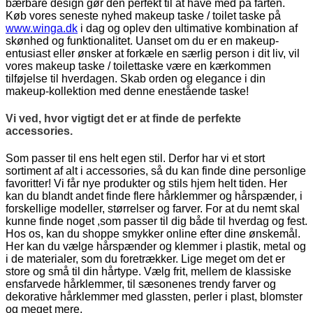
bærbare design gør den perfekt til at have med på farten.
Køb vores seneste nyhed makeup taske / toilet taske på
www.winga.dk
i dag og oplev den ultimative kombination af
skønhed og funktionalitet. Uanset om du er en makeup-
entusiast eller ønsker at forkæle en særlig person i dit liv, vil
vores makeup taske / toilettaske være en kærkommen
tilføjelse til hverdagen. Skab orden og elegance i din
makeup-kollektion med denne enestående taske!
Vi ved, hvor vigtigt det er at finde de perfekte
accessories.
Som passer til ens helt egen stil. Derfor har vi et stort
sortiment af alt i accessories, så du kan finde dine personlige
favoritter! Vi får nye produkter og stils hjem helt tiden. Her
kan du blandt andet finde flere hårklemmer og hårspænder, i
forskellige modeller, størrelser og farver. For at du nemt skal
kunne finde noget ,som passer til dig både til hverdag og fest.
Hos os, kan du shoppe smykker online efter dine ønskemål.
Her kan du vælge hårspænder og klemmer i plastik, metal og
i de materialer, som du foretrækker. Lige meget om det er
store og små til din hårtype. Vælg frit, mellem de klassiske
ensfarvede hårklemmer, til sæsonenes trendy farver og
dekorative hårklemmer med glassten, perler i plast, blomster
og meget mere.