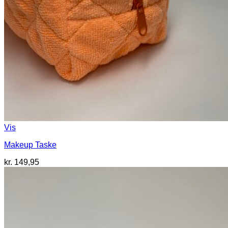
Vis
Makeup Taske
kr.
149,95