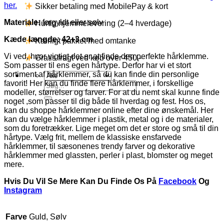
her.
Sikker betaling med MobilePay & kort
Materiale:
forgyldt eller sølv
Hurtig hjemmelevering (2–4 hverdage)
Kæde længde: 42+3 cm
Kærligt pakket med omtanke
Vi ved, hvor vigtigt det er at finde den perfekte hårklemme.
Gratis fragt ved køb over 450,-
Som passer til ens egen hårtype. Derfor har vi et stort
sortiment af hårklemmer, så du kan finde din personlige
favorit! Her kan du finde flere hårklemmer, i forskellige
Søg
modeller, størrelser og farver. For at du nemt skal kunne finde
efter:
noget ,som passer til dig både til hverdag og fest. Hos os,
kan du shoppe hårklemmer online efter dine ønskemål. Her
kan du vælge hårklemmer i plastik, metal og i de materialer,
som du foretrækker. Lige meget om det er store og små til din
hårtype. Vælg frit, mellem de klassiske ensfarvede
hårklemmer, til sæsonenes trendy farver og dekorative
hårklemmer med glassten, perler i plast, blomster og meget
mere.
Hvis Du Vil Se Mere Kan Du Finde Os På
Facebook
Og
Instagram
Farve
Guld, Sølv