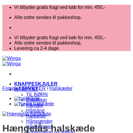
Fortsæt
Vi tilbyder gratis fragt ved køb for min. 450,-
til
Alle ordre sendes til pakkeshop.
indhold
Vi tilbyder gratis fragt ved køb for min. 450,-
Alle ordre sendes til pakkeshop.
Levering ca 2-4 dage
KNAPPESKJULER
Forside
/
SMYKKER
/
Halskæder
HÅRPYNT
TIL BØRN
Elastikker
Hårnåle
Hårbånd
Hårbøjler
Hårspænder
Hængelås halskæde
Hårklemmer
Konfirmation og bryllup