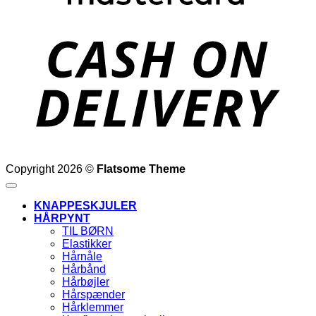
D
Copyright 2026 ©
Flatsome Theme
KNAPPESKJULER
HÅRPYNT
TIL BØRN
Elastikker
Hårnåle
Hårbånd
Hårbøjler
Hårspænder
Hårklemmer