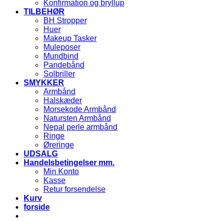
Konfirmation og bryllup
TILBEHØR
BH Stropper
Huer
Makeup Tasker
Muleposer
Mundbind
Pandebånd
Solbriller
SMYKKER
Armbånd
Halskæder
Morsekode Armbånd
Natursten Armbånd
Nepal perle armbånd
Ringe
Øreringe
UDSALG
Handelsbetingelser mm.
Min Konto
Kasse
Retur forsendelse
Kurv
forside