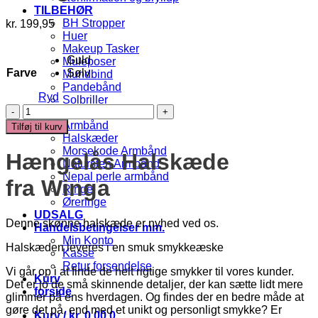
TILBEHØR
BH Stropper
kr.
199,95
Huer
Makeup Tasker
Guld
Muleposer
Farve
Sølv
Mundbind
Pandebånd
Ryd
Solbriller
Hængelås
SMYKKER
halskæde
Armbånd
Tilføj til kurv
antal
Halskæder
Morsekode Armbånd
Hængelås Halskæde
Natursten Armbånd
Nepal perle armbånd
fra Winga
Ringe
Øreringe
UDSALG
Denne skønne halskæde er nyhed ved os.
Handelsbetingelser mm.
Min Konto
Halsk
æ
den leveres i en smuk smykke
æ
ske
Kasse
Retur forsendelse
Vi går op i at finde de helt rigtige smykker til vores kunder.
Kurv
Det er jo de små skinnende detaljer, der kan sætte lidt mere
forside
glimmer på ens hverdagen. Og findes der en bedre måde at
gøre det på, end med et unikt og personligt smykke? Er
Kurv /
kr.
0,00
0