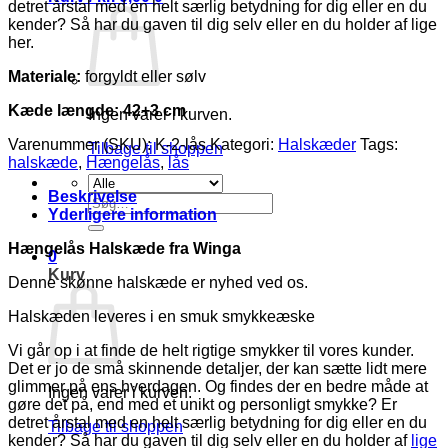
detret årstal med en helt særlig betydning for dig eller en du
kender? Så har du gaven til dig selv eller en du holder af lige
her.
Materiale:
forgyldt eller sølv
Kæde længde: 42+3 cm
Ingen varer i kurven.
Varenummer (SKU):
K-2-lås
Kategori:
Halskæder
Tags:
Tilbage til shoppen
halskæde
,
Hængelås
,
lås
Beskrivelse
Søg
Yderligere information
efter:
Hængelås Halskæde fra Winga
0
Kurv
Denne skønne halskæde er nyhed ved os.
Halsk
æ
den leveres i en smuk smykke
æ
ske
Vi går op i at finde de helt rigtige smykker til vores kunder.
Det er jo de små skinnende detaljer, der kan sætte lidt mere
glimmer på ens hverdagen. Og findes der en bedre måde at
Ingen varer i kurven.
gøre det på, end med et unikt og personligt smykke? Er
detret årstal med en helt særlig betydning for dig eller en du
Tilbage til shoppen
kender? Så har du gaven til dig selv eller en du holder af
lige