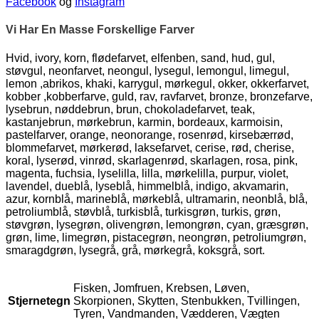
Facebook
og
Instagram
Vi Har En Masse Forskellige Farver
Hvid, ivory, korn, flødefarvet, elfenben, sand, hud, gul,
støvgul, neonfarvet, neongul, lysegul, lemongul, limegul,
lemon ,abrikos, khaki, karrygul, mørkegul, okker, okkerfarvet,
kobber ,kobberfarve, guld, rav, ravfarvet, bronze, bronzefarve,
lysebrun, nøddebrun, brun, chokoladefarvet, teak,
kastanjebrun, mørkebrun, karmin, bordeaux, karmoisin,
pastelfarver, orange, neonorange, rosenrød, kirsebærrød,
blommefarvet, mørkerød, laksefarvet, cerise, rød, cherise,
koral, lyserød, vinrød, skarlagenrød, skarlagen, rosa, pink,
magenta, fuchsia, lyselilla, lilla, mørkelilla, purpur, violet,
lavendel, dueblå, lyseblå, himmelblå, indigo, akvamarin,
azur, kornblå, marineblå, mørkeblå, ultramarin, neonblå, blå,
petroliumblå, støvblå, turkisblå, turkisgrøn, turkis, grøn,
støvgrøn, lysegrøn, olivengrøn, lemongrøn, cyan, græsgrøn,
grøn, lime, limegrøn, pistacegrøn, neongrøn, petroliumgrøn,
smaragdgrøn, lysegrå, grå, mørkegrå, koksgrå, sort.
Fisken, Jomfruen, Krebsen, Løven,
Stjernetegn
Skorpionen, Skytten, Stenbukken, Tvillingen,
Tyren, Vandmanden, Vædderen, Vægten