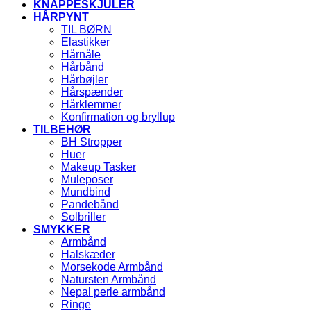
KNAPPESKJULER
HÅRPYNT
TIL BØRN
Elastikker
Hårnåle
Hårbånd
Hårbøjler
Hårspænder
Hårklemmer
Konfirmation og bryllup
TILBEHØR
BH Stropper
Huer
Makeup Tasker
Muleposer
Mundbind
Pandebånd
Solbriller
SMYKKER
Armbånd
Halskæder
Morsekode Armbånd
Natursten Armbånd
Nepal perle armbånd
Ringe