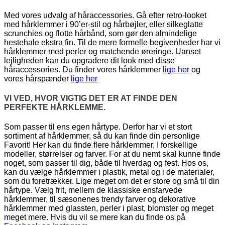
Med vores udvalg af håraccessories. Gå efter retro-looket
med hårklemmer i 90’er-stil og hårbøjler, eller silkeglatte
scrunchies og flotte hårbånd, som gør den almindelige
hestehale ekstra fin. Til de mere formelle begivenheder har vi
hårklemmer med perler og matchende øreringe. Uanset
lejligheden kan du opgradere dit look med disse
håraccessories. Du finder vores hårklemmer
lige her
og
vores hårspænder
lige her
VI VED, HVOR VIGTIG DET ER AT FINDE DEN
PERFEKTE HÅRKLEMME.
Som passer til ens egen hårtype. Derfor har vi et stort
sortiment af hårklemmer, så du kan finde din personlige
Favorit! Her kan du finde flere hårklemmer, I forskellige
modeller, størrelser og farver. For at du nemt skal kunne finde
noget, som passer til dig, både til hverdag og fest. Hos os,
kan du vælge hårklemmer i plastik, metal og i de materialer,
som du foretrækker. Lige meget om det er store og små til din
hårtype. Vælg frit, mellem de klassiske ensfarvede
hårklemmer, til sæsonenes trendy farver og dekorative
hårklemmer med glassten, perler i plast, blomster og meget
meget mere. Hvis du vil se mere kan du finde os på