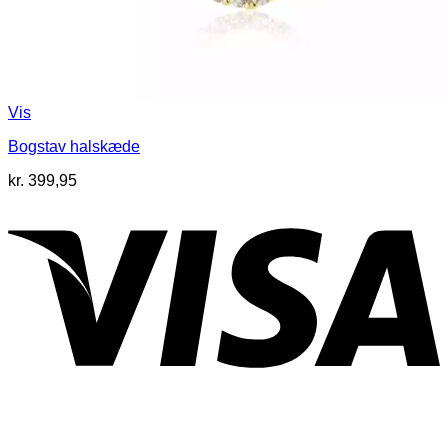
Vis
Bogstav halskæde
kr.
399,95
V
P