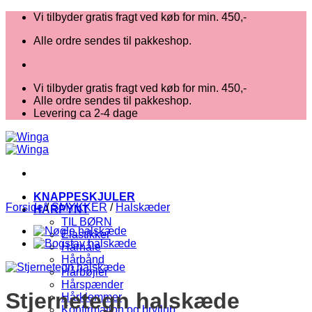
Fortsæt
Vi tilbyder gratis fragt ved køb for min. 450,-
til
Alle ordre sendes til pakkeshop.
indhold
Vi tilbyder gratis fragt ved køb for min. 450,-
Alle ordre sendes til pakkeshop.
Levering ca 2-4 dage
KNAPPESKJULER
Forside
/
SMYKKER
/
Halskæder
HÅRPYNT
TIL BØRN
Elastikker
Hårnåle
Hårbånd
Hårbøjler
Hårspænder
Stjernetegn halskæde
Hårklemmer
Konfirmation og bryllup