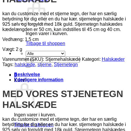
kan du customize med et stjerne tegn, der har en særlig
betydning for dig eller en du har kær. stjernetegn halskæde i
925 sølv og forgyldt med 18k guld. Stjernetegn halskædes
kædelængden er 50 cm, kan indstilles til 45 cm og 40 cm.
Ingen varer i kurven.
Vedhæng: 1,5 cm
Tilbage til shoppen
Vægt: 2 g
Søg
Varenummer (SKU):
Stjernehalskæde
Kategori:
Halskæder
efter:
Tags:
halskæde
,
stjerne
,
Stjernetegn
Beskrivelse
0
Yderligere information
Kurv
MED VORES STJENETEGN
HALSKÆDE
Ingen varer i kurven.
kan du customize med et stjerne tegn, der har en særlig
betydning for dig eller en du har kær. stjernetegn halskæde i
Tilbage til shoppen
925 sølv og forgyldt med 18k guld. Stejernetegn halskædes