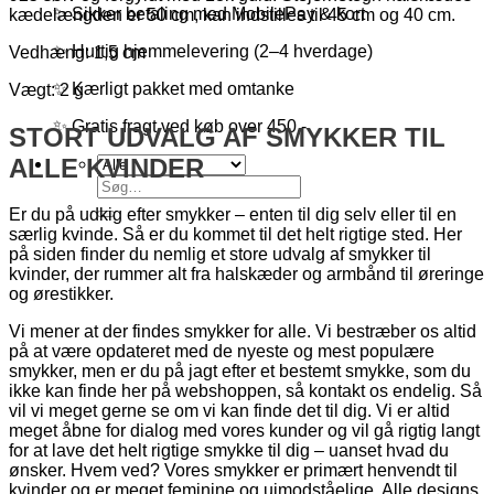
✨ Sikker betaling med MobilePay & kort
kædelængden er 50 cm, kan indstilles til 45 cm og 40 cm.
✨ Hurtig hjemmelevering (2–4 hverdage)
Vedhæng: 1,5 cm
✨ Kærligt pakket med omtanke
Vægt: 2 g
✨ Gratis fragt ved køb over 450,-
STORT UDVALG AF SMYKKER TIL
ALLE KVINDER
Søg
efter:
Er du på udkig efter smykker – enten til dig selv eller til en
særlig kvinde. Så er du kommet til det helt rigtige sted. Her
på siden finder du nemlig et store udvalg af smykker til
kvinder, der rummer alt fra halskæder og armbånd til øreringe
og ørestikker.
Vi mener at der findes smykker for alle. Vi bestræber os altid
på at være opdateret med de nyeste og mest populære
smykker, men er du på jagt efter et bestemt smykke, som du
ikke kan finde her på webshoppen, så kontakt os endelig. Så
vil vi meget gerne se om vi kan finde det til dig. Vi er altid
meget åbne for dialog med vores kunder og vil gå rigtig langt
for at lave det helt rigtige smykke til dig – uanset hvad du
ønsker. Hvem ved? Vores smykker er primært henvendt til
kvinder og er meget feminine og uimodståelige. Alle designs