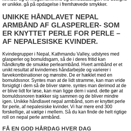
er unikke. gå på opdagelse i fremhævede smykker.
UNIKKE HÅNDLAVET NEPAL
ARMBÅND AF GLASPERLER- SOM
ER KNYTTET PERLE FOR PERLE –
AF NEPALESISKE KVINDER.
Kvindegrupper i Nepal, Kathmandu Valley, udstyres med
glasperler og bomuldsgarn, så de i deres fritid kan
håndknytte de smukke perlearmbånd. Hvert armbånd er et
unikt resultat af kvindernes håndarbejde og varierer i
farvekombinationer og mønstre. De er hæklet med en
bomuldssnor. Syntes man at de lidt stramme, kan man vride
forsigtigt i dem så de bliver større. syntes man derimod at de
er blive lidt for løse, kan man ligge dem i vand. dette gør at
bomuldssnoren trækker sig sammen og de bliver mindre
igen. Unikke håndlavet nepal armbånd, som er knyttet perle
for perle, af nepalesiske kvinder. Vi har mere end 300
forskellige, at vælge i mellem. Så du kan finde de helt rigtige
roll on nepal perle armbånd.
FÅ EN GOD HÅRDAG HVER DAG