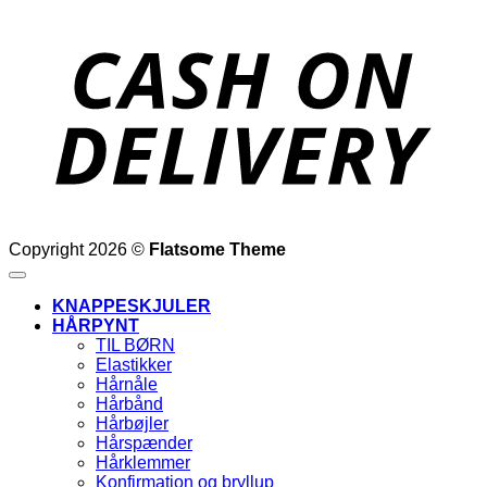
D
Copyright 2026 ©
Flatsome Theme
KNAPPESKJULER
HÅRPYNT
TIL BØRN
Elastikker
Hårnåle
Hårbånd
Hårbøjler
Hårspænder
Hårklemmer
Konfirmation og bryllup