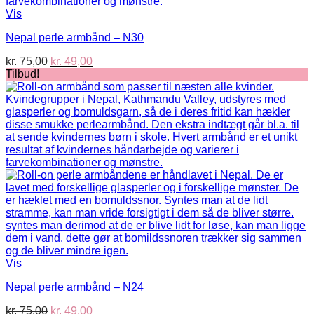
Vis
Nepal perle armbånd – N30
Den
Den
kr.
75,00
kr.
49,00
oprindelige
aktuelle
Tilbud!
pris
pris
var:
er:
kr. 75,00.
kr. 49,00.
Vis
Nepal perle armbånd – N24
Den
Den
kr.
75,00
kr.
49,00