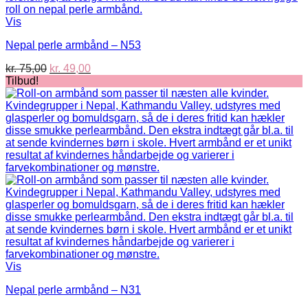
Vis
Nepal perle armbånd – N53
Den
Den
kr.
75,00
kr.
49,00
oprindelige
aktuelle
Tilbud!
pris
pris
var:
er:
kr. 75,00.
kr. 49,00.
Vis
Nepal perle armbånd – N31