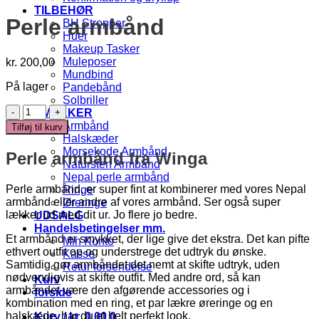
TILBEHØR
Perle armbånd
BH Stropper
Huer
Makeup Tasker
Muleposer
kr.
200,00
Mundbind
På lager
Pandebånd
Solbriller
Perle
SMYKKER
armbånd
Armbånd
Tilføj til kurv
antal
Halskæder
Morsekode Armbånd
Perle armbånd fra Winga
Natursten Armbånd
Nepal perle armbånd
Perle armbånd, er super fint at kombinerer med vores Nepal
Ringe
armbånd eller andre af vores armbånd. Ser også super
Øreringe
lækker ud med dit ur. Jo flere jo bedre.
UDSALG
Handelsbetingelser mm.
Et armbånd er smykket, der lige give det ekstra. Det kan pifte
Min Konto
ethvert outfit op og understrege det udtryk du ønske.
Kasse
Samtidig gør armbåndet det nemt at skifte udtryk, uden
Retur forsendelse
nødvendigvis at skifte outfit. Med andre ord, så kan
Kurv
armbåndet være den afgørende accessories og i
forside
kombination med en ring, et par lækre øreringe og en
halskæde, har du et helt perfekt look.
Kurv /
kr.
0,00
0