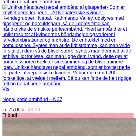
Vis
Nepal perle armbånd – N37
Den
Den
kr.
75,00
kr.
49,00
oprindelige
aktuelle
Tilbud!
pris
pris
var:
er:
kr. 75,00.
kr. 49,00.