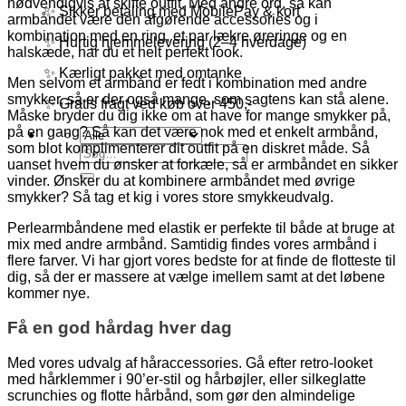
nødvendigvis at skifte outfit. Med andre ord, så kan
✨ Sikker betaling med MobilePay & kort
armbåndet være den afgørende accessories og i
kombination med en ring, et par lækre øreringe og en
✨ Hurtig hjemmelevering (2–4 hverdage)
halskæde, har du et helt perfekt look.
✨ Kærligt pakket med omtanke
Men selvom et armbånd er fedt i kombination med andre
smykker, så er der også mange, som sagtens kan stå alene.
✨ Gratis fragt ved køb over 450,-
Måske bryder du dig ikke om at have for mange smykker på,
på en gang? Så kan det være nok med et enkelt armbånd,
som blot komplimenterer dit outfit på en diskret måde. Så
Søg
uanset hvem du ønsker at forkæle, så er armbåndet en sikker
efter:
vinder. Ønsker du at kombinere armbåndet med øvrige
smykker? Så tag et kig i vores store smykkeudvalg.
Perlearmbåndene med elastik er perfekte til både at bruge at
mix med andre armbånd. Samtidig findes vores armbånd i
flere farver. Vi har gjort vores bedste for at finde de flotteste til
dig, så der er massere at vælge imellem samt at det løbene
kommer nye.
Få en god hårdag hver dag
Med vores udvalg af håraccessories. Gå efter retro-looket
med hårklemmer i 90’er-stil og hårbøjler, eller silkeglatte
scrunchies og flotte hårbånd, som gør den almindelige