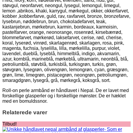
Hvid, ivory, korn, flødefarvet, elfenben, sand, hud, gul,
støvgul, neonfarvet, neongul, lysegul, lemongul, limegul,
lemon ,abrikos, khaki, karrygul, mørkegul, okker, okkerfarvet,
kobber ,kobberfarve, guld, rav, ravfarvet, bronze, bronzefarve,
lysebrun, nøddebrun, brun, chokoladefarvet, teak,
kastanjebrun, mørkebrun, karmin, bordeaux, karmoisin,
pastelfarver, orange, neonorange, rosenrød, kirsebærrød,
blommefarvet, mørkerød, laksefarvet, cerise, rød, cherise,
koral, lyserød, vinrød, skarlagenrød, skarlagen, rosa, pink,
magenta, fuchsia, lyselilla, lilla, mørkelilla, purpur, violet,
lavendel, dueblå, lyseblå, himmelblå, indigo, akvamarin,
azur, kornblå, marineblå, mørkeblå, ultramarin, neonblå, blå,
petroliumblå, støvblå, turkisblå, turkisgrøn, turkis, grøn,
støvgrøn, lysegrøn, olivengrøn, lemongrøn, cyan, græsgrøn,
grøn, lime, limegrøn, pistacegrøn, neongrøn, petroliumgrøn,
smaragdgrøn, lysegrå, grå, mørkegrå, koksgrå, sort.
Roll-on perle armbånd er håndlavet i Nepal. De er lavet med
forskellige glasperler og i forskellige mønster. De er hæklet
med en bomuldssnor.
Relaterede varer
Tilbud!