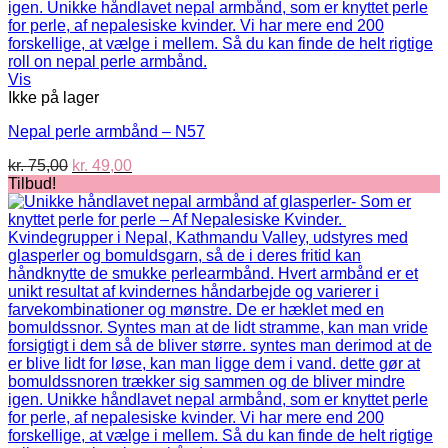
Vis
Ikke på lager
Nepal perle armbånd – N57
Den
Den
kr.
75,00
kr.
49,00
oprindelige
aktuelle
Tilbud!
pris
pris
var:
er:
kr. 75,00.
kr. 49,00.