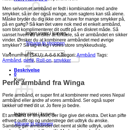
Men selvom et armbånd er fedt i kombination med andre
smykker, så er der også mange, som sagtens kan stå alene.
Måske bryder du dig ikke om at have for mange smykker på,
på en gang? Så kan det være nok med et enkelt armbånd,
som blot komplimenterer dit outfit på en diskret måde. Så
Ingen varer i kurven.
uanset hvem du ønsker at forkæle, så er armbåndet en sikker
vinder. Ønsker du at kombinere armbåndet med øvrige
Tilbage til shoppen
smykker? Så tag et kig i vores store smykkeudvalg.
Varenummer (SKU):
A-6-6
Kategori:
Armbånd
Tags:
Søg
Armbånd
,
perle
,
Roll-on
,
smykker
efter:
Beskrivelse
0
Kurv
Perle armbånd fra Winga
Perle armbånd, er super fint at kombinerer med vores Nepal
armbånd eller andre af vores armbånd. Ser også super
lækker ud med dit ur. Jo flere jo bedre.
Ingen varer i kurven.
Et armbånd er smykket, der lige give det ekstra. Det kan pifte
ethvert outfit op og understrege det udtryk du ønske.
Tilbage til shoppen
Samtidig gør armbåndet det nemt at skifte udtryk, uden