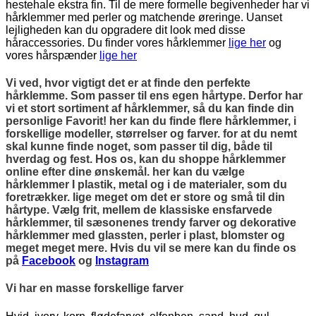
hestehale ekstra fin. Til de mere formelle begivenheder har vi
hårklemmer med perler og matchende øreringe. Uanset
lejligheden kan du opgradere dit look med disse
håraccessories. Du finder vores hårklemmer
lige her
og
vores hårspænder
lige her
Vi ved, hvor vigtigt det er at finde den perfekte
hårklemme. Som passer til ens egen hårtype. Derfor har
vi et stort sortiment af hårklemmer, så du kan finde din
personlige Favorit! her kan du finde flere hårklemmer, i
forskellige modeller, størrelser og farver. for at du nemt
skal kunne finde noget, som passer til dig, både til
hverdag og fest. Hos os, kan du shoppe hårklemmer
online efter dine ønskemål. her kan du vælge
hårklemmer I plastik, metal og i de materialer, som du
foretrækker. lige meget om det er store og små til din
hårtype. Vælg frit, mellem de klassiske ensfarvede
hårklemmer, til sæsonenes trendy farver og dekorative
hårklemmer med glassten, perler i plast, blomster og
meget meget mere. Hvis du vil se mere kan du finde os
på
Facebook
og
Instagram
Vi har en masse forskellige farver