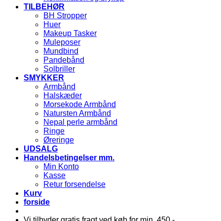
TILBEHØR
BH Stropper
Huer
Makeup Tasker
Muleposer
Mundbind
Pandebånd
Solbriller
SMYKKER
Armbånd
Halskæder
Morsekode Armbånd
Natursten Armbånd
Nepal perle armbånd
Ringe
Øreringe
UDSALG
Handelsbetingelser mm.
Min Konto
Kasse
Retur forsendelse
Kurv
forside
Vi tilbyder gratis fragt ved køb for min. 450,-