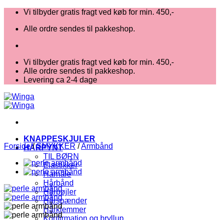
Fortsæt
Vi tilbyder gratis fragt ved køb for min. 450,-
til
Alle ordre sendes til pakkeshop.
indhold
Vi tilbyder gratis fragt ved køb for min. 450,-
Alle ordre sendes til pakkeshop.
Levering ca 2-4 dage
KNAPPESKJULER
Forside
/
SMYKKER
/
Armbånd
HÅRPYNT
TIL BØRN
Elastikker
Hårnåle
Hårbånd
Hårbøjler
Hårspænder
Hårklemmer
Konfirmation og bryllup