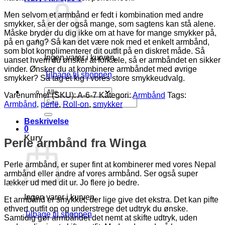
Men selvom et armbånd er fedt i kombination med andre
smykker, så er der også mange, som sagtens kan stå alene.
Måske bryder du dig ikke om at have for mange smykker på,
på en gang? Så kan det være nok med et enkelt armbånd,
som blot komplimenterer dit outfit på en diskret måde. Så
Ingen varer i kurven.
uanset hvem du ønsker at forkæle, så er armbåndet en sikker
vinder. Ønsker du at kombinere armbåndet med øvrige
Tilbage til shoppen
smykker? Så tag et kig i vores store smykkeudvalg.
Varenummer (SKU):
A-6-7
Kategori:
Armbånd
Tags:
Søg
Armbånd
,
perle
,
Roll-on
,
smykker
efter:
Beskrivelse
0
Kurv
Perle armbånd fra Winga
Perle armbånd, er super fint at kombinerer med vores Nepal
armbånd eller andre af vores armbånd. Ser også super
lækker ud med dit ur. Jo flere jo bedre.
Ingen varer i kurven.
Et armbånd er smykket, der lige give det ekstra. Det kan pifte
ethvert outfit op og understrege det udtryk du ønske.
Tilbage til shoppen
Samtidig gør armbåndet det nemt at skifte udtryk, uden