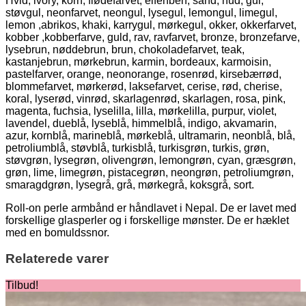
Hvid, ivory, korn, flødefarvet, elfenben, sand, hud, gul,
støvgul, neonfarvet, neongul, lysegul, lemongul, limegul,
lemon ,abrikos, khaki, karrygul, mørkegul, okker, okkerfarvet,
kobber ,kobberfarve, guld, rav, ravfarvet, bronze, bronzefarve,
lysebrun, nøddebrun, brun, chokoladefarvet, teak,
kastanjebrun, mørkebrun, karmin, bordeaux, karmoisin,
pastelfarver, orange, neonorange, rosenrød, kirsebærrød,
blommefarvet, mørkerød, laksefarvet, cerise, rød, cherise,
koral, lyserød, vinrød, skarlagenrød, skarlagen, rosa, pink,
magenta, fuchsia, lyselilla, lilla, mørkelilla, purpur, violet,
lavendel, dueblå, lyseblå, himmelblå, indigo, akvamarin,
azur, kornblå, marineblå, mørkeblå, ultramarin, neonblå, blå,
petroliumblå, støvblå, turkisblå, turkisgrøn, turkis, grøn,
støvgrøn, lysegrøn, olivengrøn, lemongrøn, cyan, græsgrøn,
grøn, lime, limegrøn, pistacegrøn, neongrøn, petroliumgrøn,
smaragdgrøn, lysegrå, grå, mørkegrå, koksgrå, sort.
Roll-on perle armbånd er håndlavet i Nepal. De er lavet med
forskellige glasperler og i forskellige mønster. De er hæklet
med en bomuldssnor.
Relaterede varer
Tilbud!