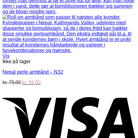
Vis
Ikke på lager
Nepal perle armbånd – N32
Den
Den
kr.
75,00
kr.
49,00
oprindelige
aktuelle
V
pris
pris
var:
er:
kr. 75,00.
kr. 49,00.