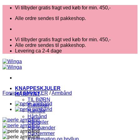
Fortsæt
Vi tilbyder gratis fragt ved køb for min. 450,-
til
Alle ordre sendes til pakkeshop.
indhold
Vi tilbyder gratis fragt ved køb for min. 450,-
Alle ordre sendes til pakkeshop.
Levering ca 2-4 dage
KNAPPESKJULER
Forside
/
SMYKKER
/
Armbånd
HÅRPYNT
TIL BØRN
Elastikker
Hårnåle
Hårbånd
Hårbøjler
Hårspænder
Hårklemmer
Konfirmation og bryllup