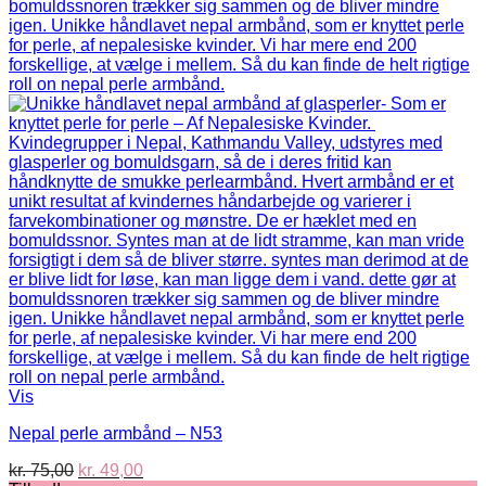
Vis
Nepal perle armbånd – N53
Den
Den
kr.
75,00
kr.
49,00