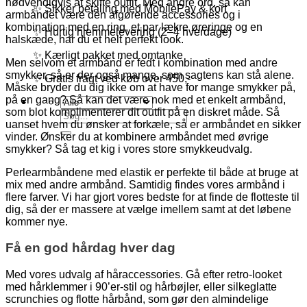
nødvendigvis at skifte outfit. Med andre ord, så kan
✨ Sikker betaling med MobilePay & kort
armbåndet være den afgørende accessories og i
kombination med en ring, et par lækre øreringe og en
✨ Hurtig hjemmelevering (2–4 hverdage)
halskæde, har du et helt perfekt look.
✨ Kærligt pakket med omtanke
Men selvom et armbånd er fedt i kombination med andre
smykker, så er der også mange, som sagtens kan stå alene.
✨ Gratis fragt ved køb over 450,-
Måske bryder du dig ikke om at have for mange smykker på,
på en gang? Så kan det være nok med et enkelt armbånd,
som blot komplimenterer dit outfit på en diskret måde. Så
Søg
uanset hvem du ønsker at forkæle, så er armbåndet en sikker
efter:
vinder. Ønsker du at kombinere armbåndet med øvrige
smykker? Så tag et kig i vores store smykkeudvalg.
Perlearmbåndene med elastik er perfekte til både at bruge at
mix med andre armbånd. Samtidig findes vores armbånd i
flere farver. Vi har gjort vores bedste for at finde de flotteste til
dig, så der er massere at vælge imellem samt at det løbene
kommer nye.
Få en god hårdag hver dag
Med vores udvalg af håraccessories. Gå efter retro-looket
med hårklemmer i 90’er-stil og hårbøjler, eller silkeglatte
scrunchies og flotte hårbånd, som gør den almindelige