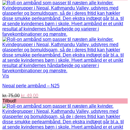
pris
pris
var:
er:
kr. 75,00.
kr. 49,00.
Vis
Nepal perle armbånd – N25
Den
Den
kr.
75,00
kr.
49,00
oprindelige
aktuelle
Tilbud!
pris
pris
var:
er:
kr. 75,00.
kr. 49,00.