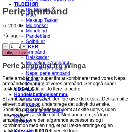
TILBEHØR
Perle armbånd
BH Stropper
Huer
Makeup Tasker
Muleposer
kr.
200,00
Mundbind
På lager
Pandebånd
Solbriller
Perle
SMYKKER
armbånd
Armbånd
Tilføj til kurv
antal
Halskæder
Morsekode Armbånd
Perle armbånd fra Winga
Natursten Armbånd
Nepal perle armbånd
Perle armbånd, er super fint at kombinerer med vores Nepal
Ringe
armbånd eller andre af vores armbånd. Ser også super
Øreringe
lækker ud med dit ur. Jo flere jo bedre.
UDSALG
Handelsbetingelser mm.
Et armbånd er smykket, der lige give det ekstra. Det kan pifte
Min Konto
ethvert outfit op og understrege det udtryk du ønske.
Kasse
Samtidig gør armbåndet det nemt at skifte udtryk, uden
Retur forsendelse
nødvendigvis at skifte outfit. Med andre ord, så kan
Kurv
armbåndet være den afgørende accessories og i
forside
kombination med en ring, et par lækre øreringe og en
halskæde, har du et helt perfekt look.
Kurv /
kr.
0,00
0