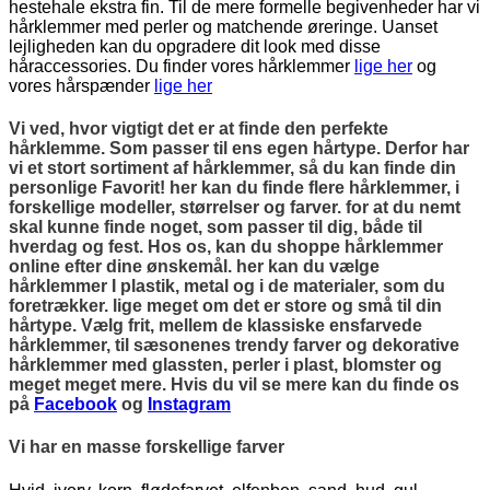
hestehale ekstra fin. Til de mere formelle begivenheder har vi
hårklemmer med perler og matchende øreringe. Uanset
lejligheden kan du opgradere dit look med disse
håraccessories. Du finder vores hårklemmer
lige her
og
vores hårspænder
lige her
Vi ved, hvor vigtigt det er at finde den perfekte
hårklemme. Som passer til ens egen hårtype. Derfor har
vi et stort sortiment af hårklemmer, så du kan finde din
personlige Favorit! her kan du finde flere hårklemmer, i
forskellige modeller, størrelser og farver. for at du nemt
skal kunne finde noget, som passer til dig, både til
hverdag og fest. Hos os, kan du shoppe hårklemmer
online efter dine ønskemål. her kan du vælge
hårklemmer I plastik, metal og i de materialer, som du
foretrækker. lige meget om det er store og små til din
hårtype. Vælg frit, mellem de klassiske ensfarvede
hårklemmer, til sæsonenes trendy farver og dekorative
hårklemmer med glassten, perler i plast, blomster og
meget meget mere. Hvis du vil se mere kan du finde os
på
Facebook
og
Instagram
Vi har en masse forskellige farver