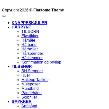
Copyright 2026 ©
Flatsome Theme
KNAPPESKJULER
HÅRPYNT
TIL BØRN
Elastikker
Hårnåle
Hårbånd
Hårbøjler
Hårspænder
Hårklemmer
Konfirmation og bryllup
TILBEHØR
BH Stropper
Huer
Makeup Tasker
Muleposer
Mundbind
Pandebånd
Solbriller
SMYKKER
Armbånd