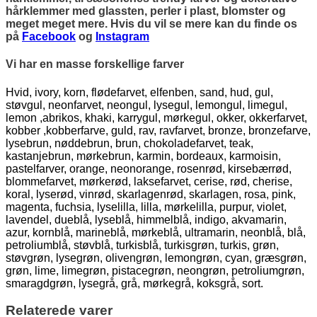
hårklemmer med glassten, perler i plast, blomster og
meget meget mere. Hvis du vil se mere kan du finde os
på
Facebook
og
Instagram
Vi har en masse forskellige farver
Hvid, ivory, korn, flødefarvet, elfenben, sand, hud, gul,
støvgul, neonfarvet, neongul, lysegul, lemongul, limegul,
lemon ,abrikos, khaki, karrygul, mørkegul, okker, okkerfarvet,
kobber ,kobberfarve, guld, rav, ravfarvet, bronze, bronzefarve,
lysebrun, nøddebrun, brun, chokoladefarvet, teak,
kastanjebrun, mørkebrun, karmin, bordeaux, karmoisin,
pastelfarver, orange, neonorange, rosenrød, kirsebærrød,
blommefarvet, mørkerød, laksefarvet, cerise, rød, cherise,
koral, lyserød, vinrød, skarlagenrød, skarlagen, rosa, pink,
magenta, fuchsia, lyselilla, lilla, mørkelilla, purpur, violet,
lavendel, dueblå, lyseblå, himmelblå, indigo, akvamarin,
azur, kornblå, marineblå, mørkeblå, ultramarin, neonblå, blå,
petroliumblå, støvblå, turkisblå, turkisgrøn, turkis, grøn,
støvgrøn, lysegrøn, olivengrøn, lemongrøn, cyan, græsgrøn,
grøn, lime, limegrøn, pistacegrøn, neongrøn, petroliumgrøn,
smaragdgrøn, lysegrå, grå, mørkegrå, koksgrå, sort.
Relaterede varer