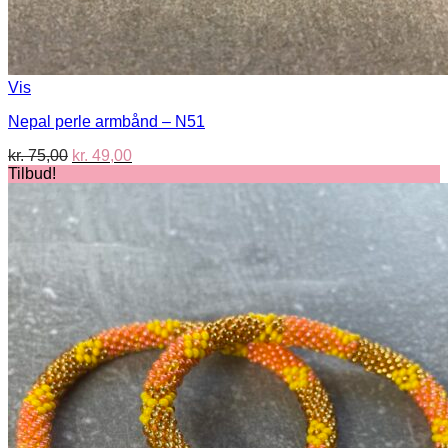
Vis
Nepal perle armbånd – N51
Den
Den
kr.
75,00
kr.
49,00
oprindelige
aktuelle
Tilbud!
pris
pris
var:
er:
kr. 75,00.
kr. 49,00.