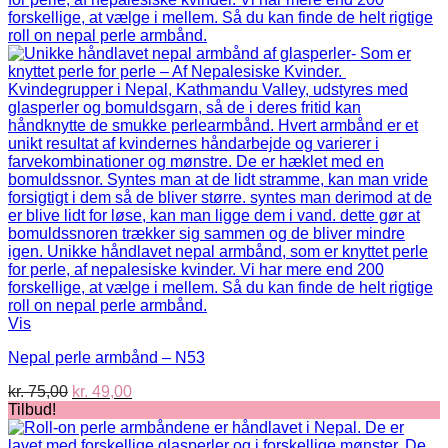
Vis
Nepal perle armbånd – N53
Den
Den
kr.
75,00
kr.
49,00
oprindelige
aktuelle
Tilbud!
pris
pris
var:
er: