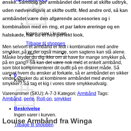
ønske. Samtidig gør armbåndet det nemt at skifte udtryk,
uden nødvendigvis at skifte outfit. Med andre ord, så kan
armbåndet være den afgørende accessories og i
kombination med en ring, et par lækre øreringe og en
Ingen varer i kurven.
halskæde, har du et helt perfekt look.
Tilbage til shoppen
Men selvom et armbånd er fedt i kombination med andre
smykker, så er der også mange, som sagtens kan stå alene.
Måske bryder du dig ikke om at have for mange smykker på,
Søg
på en gang? Så kan det være nok med et enkelt armbånd,
efter:
som blot komplimenterer dit outfit på en diskret måde. Så
uanset hvem du ønsker at forkæle, så er armbåndet en sikker
0
vinder. Ønsker du at kombinere armbåndet med øvrige
Kurv
smykker? Så tag et kig i vores store smykkeudvalg.
Varenummer (SKU):
A-7-3
Kategori:
Armbånd
Tags:
Armbånd
,
perle
,
Roll-on
,
smykker
Beskrivelse
Ingen varer i kurven.
Louise Armbånd fra Winga
Tilbage til shoppen