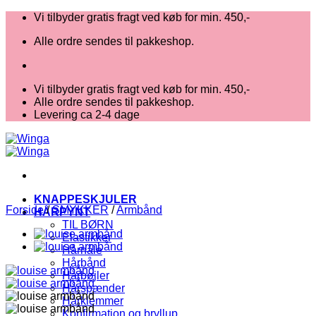
Fortsæt
Vi tilbyder gratis fragt ved køb for min. 450,-
til
Alle ordre sendes til pakkeshop.
indhold
Vi tilbyder gratis fragt ved køb for min. 450,-
Alle ordre sendes til pakkeshop.
Levering ca 2-4 dage
KNAPPESKJULER
Forside
/
SMYKKER
/
Armbånd
HÅRPYNT
TIL BØRN
Elastikker
Hårnåle
Hårbånd
Hårbøjler
Hårspænder
Hårklemmer
Konfirmation og bryllup