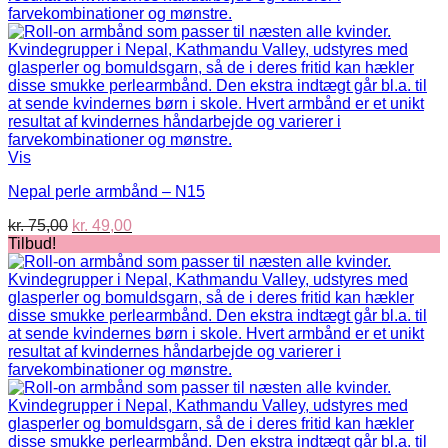
Vis
Nepal perle armbånd – N15
Den
Den
kr.
75,00
kr.
49,00
oprindelige
aktuelle
Tilbud!
pris
pris
var:
er:
kr. 75,00.
kr. 49,00.