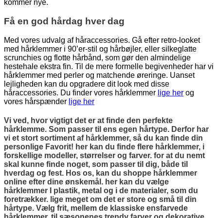
kommer nye.
Få en god hårdag hver dag
Med vores udvalg af håraccessories. Gå efter retro-looket
med hårklemmer i 90’er-stil og hårbøjler, eller silkeglatte
scrunchies og flotte hårbånd, som gør den almindelige
hestehale ekstra fin. Til de mere formelle begivenheder har vi
hårklemmer med perler og matchende øreringe. Uanset
lejligheden kan du opgradere dit look med disse
håraccessories. Du finder vores hårklemmer
lige her
og
vores hårspænder
lige her
Vi ved, hvor vigtigt det er at finde den perfekte
hårklemme. Som passer til ens egen hårtype. Derfor har
vi et stort sortiment af hårklemmer, så du kan finde din
personlige Favorit! her kan du finde flere hårklemmer, i
forskellige modeller, størrelser og farver. for at du nemt
skal kunne finde noget, som passer til dig, både til
hverdag og fest. Hos os, kan du shoppe hårklemmer
online efter dine ønskemål. her kan du vælge
hårklemmer I plastik, metal og i de materialer, som du
foretrækker. lige meget om det er store og små til din
hårtype. Vælg frit, mellem de klassiske ensfarvede
hårklemmer, til sæsonenes trendy farver og dekorative