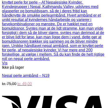
Vis
Ikke på lager
Nepal perle armbånd – N19
Den
Den
kr.
75,00
kr.
49,00
oprindelige
aktuelle
V
pris
pris
var:
er:
kr. 75,00.
kr. 49,00.