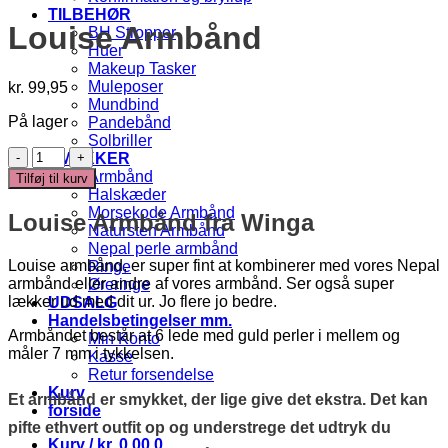
TILBEHØR
Louise Armbånd
BH Stropper
Huer
Makeup Tasker
Muleposer
kr.
99,95
Mundbind
På lager
Pandebånd
Solbriller
Louise
SMYKKER
Armbånd
Armbånd
Tilføj til kurv
antal
Halskæder
Morsekode Armbånd
Louise Armbånd fra Winga
Natursten Armbånd
Nepal perle armbånd
Louise armbånd, er super fint at kombinerer med vores Nepal
Ringe
armbånd eller andre af vores armbånd. Ser også super
Øreringe
lækker ud med dit ur. Jo flere jo bedre.
UDSALG
Handelsbetingelser mm.
Armbåndet består at 6 lede med guld perler i mellem og
Min Konto
måler 7 mm i tykkelsen.
Kasse
Retur forsendelse
Kurv
Et armbånd er smykket, der lige give det ekstra. Det kan
forside
pifte ethvert outfit op og understrege det udtryk du
Kurv /
kr.
0,00
0