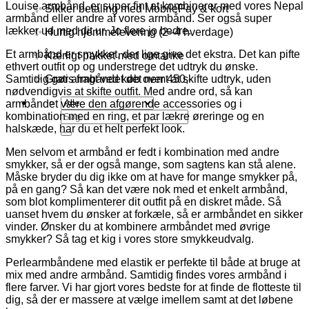
Louise armbånd, er super fint at kombinerer med vores Nepal
✨ Sikker betaling med MobilePay & kort
armbånd eller andre af vores armbånd. Ser også super
lækker ud med dit ur. Jo flere jo bedre.
✨ Hurtig hjemmelevering (2–4 hverdage)
Et armbånd er smykket, der lige give det ekstra. Det kan pifte
✨ Kærligt pakket med omtanke
ethvert outfit op og understrege det udtryk du ønske.
✨ Gratis fragt ved køb over 450,-
Samtidig gør armbåndet det nemt at skifte udtryk, uden
nødvendigvis at skifte outfit. Med andre ord, så kan
armbåndet være den afgørende accessories og i
Søg
kombination med en ring, et par lækre øreringe og en
efter:
halskæde, har du et helt perfekt look.
Men selvom et armbånd er fedt i kombination med andre
smykker, så er der også mange, som sagtens kan stå alene.
Måske bryder du dig ikke om at have for mange smykker på,
på en gang? Så kan det være nok med et enkelt armbånd,
som blot komplimenterer dit outfit på en diskret måde. Så
uanset hvem du ønsker at forkæle, så er armbåndet en sikker
vinder. Ønsker du at kombinere armbåndet med øvrige
smykker? Så tag et kig i vores store smykkeudvalg.
Perlearmbåndene med elastik er perfekte til både at bruge at
mix med andre armbånd. Samtidig findes vores armbånd i
flere farver. Vi har gjort vores bedste for at finde de flotteste til
dig, så der er massere at vælge imellem samt at det løbene