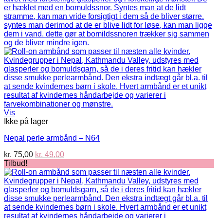
kr. 75,00.
kr. 49,00.
Vis
Ikke på lager
Nepal perle armbånd – N64
Den
Den
kr.
75,00
kr.
49,00
oprindelige
aktuelle
Tilbud!
pris
pris
var:
er:
kr. 75,00.
kr. 49,00.