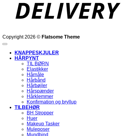
Copyright 2026 ©
Flatsome Theme
KNAPPESKJULER
HÅRPYNT
TIL BØRN
Elastikker
Hårnåle
Hårbånd
Hårbøjler
Hårspænder
Hårklemmer
Konfirmation og bryllup
TILBEHØR
BH Stropper
Huer
Makeup Tasker
Muleposer
Mundbind