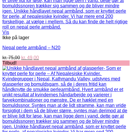
Vis
Ikke på lager
Nepal perle armbånd – N20
Den
Den
kr.
75,00
kr.
49,00
oprindelige
aktuelle
Tilbud!
pris
pris
var:
er:
kr. 75,00.
kr. 49,00.