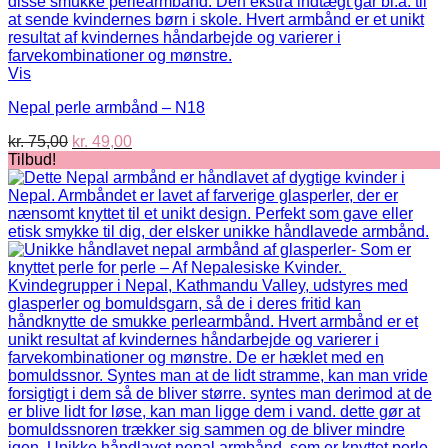
Vis
Nepal perle armbånd – N18
Den
Den
kr.
75,00
kr.
49,00
oprindelige
aktuelle
Tilbud!
pris
pris
var:
er:
kr. 75,00.
kr. 49,00.