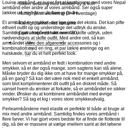
Louise armbånd, er super fint at kombinerer med vores Nepal
✨ Sikker betaling med MobilePay & kort
armbånd eller andre af vores armbånd. Ser også super
lækker ud med dit ur. Jo flere jo bedre.
✨ Hurtig hjemmelevering (2–4 hverdage)
Et armbånd er smykket, der lige give det ekstra. Det kan pifte
✨ Kærligt pakket med omtanke
ethvert outfit op og understrege det udtryk du ønske.
✨ Gratis fragt ved køb over 450,-
Samtidig gør armbåndet det nemt at skifte udtryk, uden
nødvendigvis at skifte outfit. Med andre ord, så kan
armbåndet være den afgørende accessories og i
Søg
kombination med en ring, et par lækre øreringe og en
efter:
halskæde, har du et helt perfekt look.
Men selvom et armbånd er fedt i kombination med andre
smykker, så er der også mange, som sagtens kan stå alene.
Måske bryder du dig ikke om at have for mange smykker på,
på en gang? Så kan det være nok med et enkelt armbånd,
som blot komplimenterer dit outfit på en diskret måde. Så
uanset hvem du ønsker at forkæle, så er armbåndet en sikker
vinder. Ønsker du at kombinere armbåndet med øvrige
smykker? Så tag et kig i vores store smykkeudvalg.
Perlearmbåndene med elastik er perfekte til både at bruge at
mix med andre armbånd. Samtidig findes vores armbånd i
flere farver. Vi har gjort vores bedste for at finde de flotteste til
dig, så der er massere at vælge imellem samt at det løbene