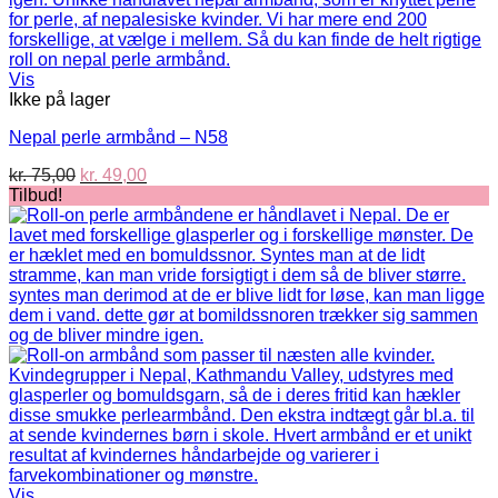
Vis
Ikke på lager
Nepal perle armbånd – N58
Den
Den
kr.
75,00
kr.
49,00
oprindelige
aktuelle
Tilbud!
pris
pris
var:
er:
kr. 75,00.
kr. 49,00.
Vis