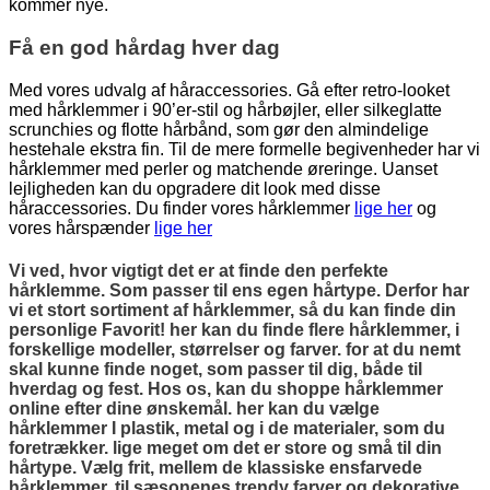
kommer nye.
Få en god hårdag hver dag
Med vores udvalg af håraccessories. Gå efter retro-looket
med hårklemmer i 90’er-stil og hårbøjler, eller silkeglatte
scrunchies og flotte hårbånd, som gør den almindelige
hestehale ekstra fin. Til de mere formelle begivenheder har vi
hårklemmer med perler og matchende øreringe. Uanset
lejligheden kan du opgradere dit look med disse
håraccessories. Du finder vores hårklemmer
lige her
og
vores hårspænder
lige her
Vi ved, hvor vigtigt det er at finde den perfekte
hårklemme. Som passer til ens egen hårtype. Derfor har
vi et stort sortiment af hårklemmer, så du kan finde din
personlige Favorit! her kan du finde flere hårklemmer, i
forskellige modeller, størrelser og farver. for at du nemt
skal kunne finde noget, som passer til dig, både til
hverdag og fest. Hos os, kan du shoppe hårklemmer
online efter dine ønskemål. her kan du vælge
hårklemmer I plastik, metal og i de materialer, som du
foretrækker. lige meget om det er store og små til din
hårtype. Vælg frit, mellem de klassiske ensfarvede
hårklemmer, til sæsonenes trendy farver og dekorative