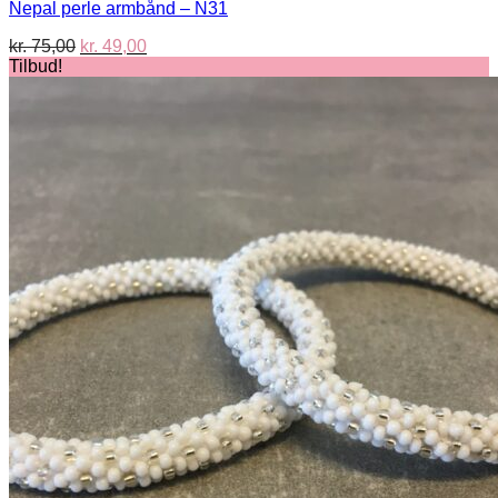
Nepal perle armbånd – N31
Den
Den
kr.
75,00
kr.
49,00
oprindelige
aktuelle
Tilbud!
pris
pris
var:
er:
kr. 75,00.
kr. 49,00.