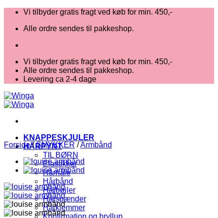
Fortsæt
Vi tilbyder gratis fragt ved køb for min. 450,-
til
Alle ordre sendes til pakkeshop.
indhold
Vi tilbyder gratis fragt ved køb for min. 450,-
Alle ordre sendes til pakkeshop.
Levering ca 2-4 dage
KNAPPESKJULER
Forside
/
SMYKKER
/
Armbånd
HÅRPYNT
TIL BØRN
Elastikker
Hårnåle
Hårbånd
Hårbøjler
Hårspænder
Hårklemmer
Konfirmation og bryllup