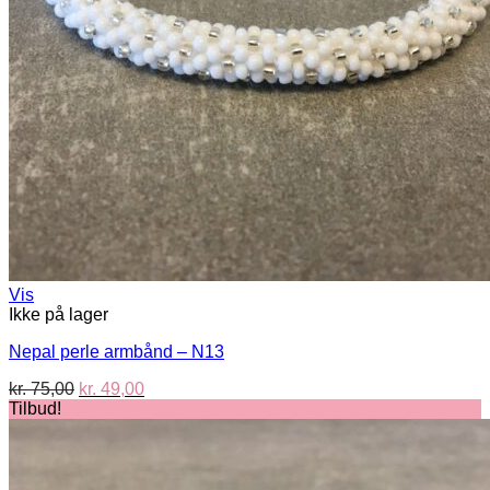
Vis
Ikke på lager
Nepal perle armbånd – N13
Den
Den
kr.
75,00
kr.
49,00
oprindelige
aktuelle
Tilbud!
pris
pris
var:
er:
kr. 75,00.
kr. 49,00.