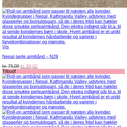
Vis
Nepal perle armbånd – N29
Den
Den
kr.
75,00
kr.
49,00
oprindelige
aktuelle
Tilbud!
pris
pris
var:
er:
kr. 75,00.
kr. 49,00.