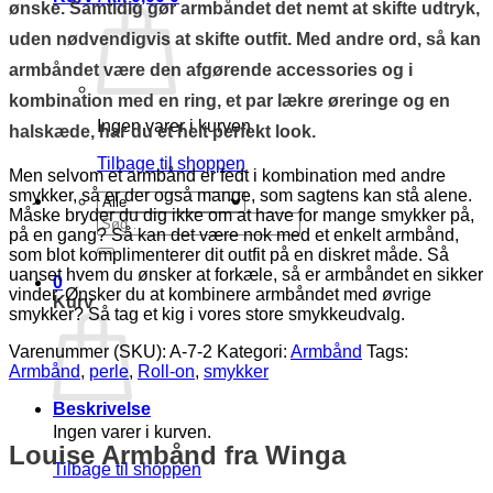
ønske. Samtidig gør armbåndet det nemt at skifte udtryk,
uden nødvendigvis at skifte outfit. Med andre ord, så kan
armbåndet være den afgørende accessories og i
kombination med en ring, et par lækre øreringe og en
Ingen varer i kurven.
halskæde, har du et helt perfekt look.
Tilbage til shoppen
Men selvom et armbånd er fedt i kombination med andre
smykker, så er der også mange, som sagtens kan stå alene.
Måske bryder du dig ikke om at have for mange smykker på,
Søg
på en gang? Så kan det være nok med et enkelt armbånd,
efter:
som blot komplimenterer dit outfit på en diskret måde. Så
uanset hvem du ønsker at forkæle, så er armbåndet en sikker
0
vinder. Ønsker du at kombinere armbåndet med øvrige
Kurv
smykker? Så tag et kig i vores store smykkeudvalg.
Varenummer (SKU):
A-7-2
Kategori:
Armbånd
Tags:
Armbånd
,
perle
,
Roll-on
,
smykker
Beskrivelse
Ingen varer i kurven.
Louise Armbånd fra Winga
Tilbage til shoppen