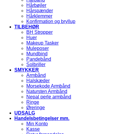
Hårbøjler
Hårspænder
Hårklemmer
Konfirmation og bryllup
TILBEHØR
BH Stropper
Huer
Makeup Tasker
Muleposer
Mundbind
Pandebånd
Solbriller
SMYKKER
Armbånd
Halskæder
Morsekode Armbånd
Natursten Armbånd
Nepal perle armbånd
Ringe
Øreringe
UDSALG
Handelsbetingelser mm.
Min Konto
Kasse