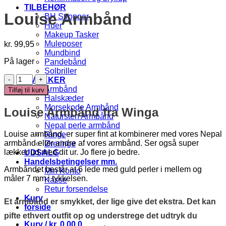
TILBEHØR
Louise Armbånd
BH Stropper
Huer
Makeup Tasker
Muleposer
kr.
99,95
Mundbind
På lager
Pandebånd
Solbriller
Louise
SMYKKER
Armbånd
Armbånd
Tilføj til kurv
antal
Halskæder
Morsekode Armbånd
Louise Armbånd fra Winga
Natursten Armbånd
Nepal perle armbånd
Louise armbånd, er super fint at kombinerer med vores Nepal
Ringe
armbånd eller andre af vores armbånd. Ser også super
Øreringe
lækker ud med dit ur. Jo flere jo bedre.
UDSALG
Handelsbetingelser mm.
Armbåndet består at 6 lede med guld perler i mellem og
Min Konto
måler 7 mm i tykkelsen.
Kasse
Retur forsendelse
Kurv
Et armbånd er smykket, der lige give det ekstra. Det kan
forside
pifte ethvert outfit op og understrege det udtryk du
Kurv /
kr.
0,00
0