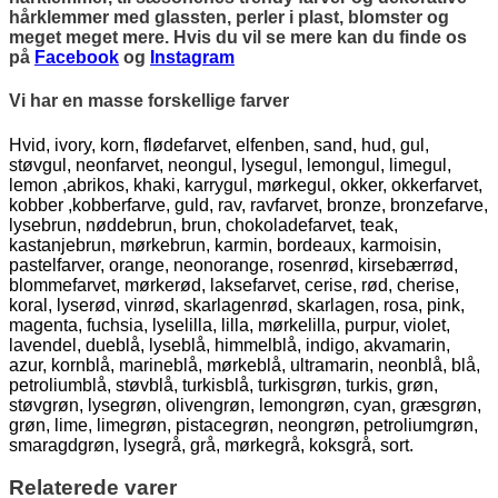
hårklemmer med glassten, perler i plast, blomster og
meget meget mere. Hvis du vil se mere kan du finde os
på
Facebook
og
Instagram
Vi har en masse forskellige farver
Hvid, ivory, korn, flødefarvet, elfenben, sand, hud, gul,
støvgul, neonfarvet, neongul, lysegul, lemongul, limegul,
lemon ,abrikos, khaki, karrygul, mørkegul, okker, okkerfarvet,
kobber ,kobberfarve, guld, rav, ravfarvet, bronze, bronzefarve,
lysebrun, nøddebrun, brun, chokoladefarvet, teak,
kastanjebrun, mørkebrun, karmin, bordeaux, karmoisin,
pastelfarver, orange, neonorange, rosenrød, kirsebærrød,
blommefarvet, mørkerød, laksefarvet, cerise, rød, cherise,
koral, lyserød, vinrød, skarlagenrød, skarlagen, rosa, pink,
magenta, fuchsia, lyselilla, lilla, mørkelilla, purpur, violet,
lavendel, dueblå, lyseblå, himmelblå, indigo, akvamarin,
azur, kornblå, marineblå, mørkeblå, ultramarin, neonblå, blå,
petroliumblå, støvblå, turkisblå, turkisgrøn, turkis, grøn,
støvgrøn, lysegrøn, olivengrøn, lemongrøn, cyan, græsgrøn,
grøn, lime, limegrøn, pistacegrøn, neongrøn, petroliumgrøn,
smaragdgrøn, lysegrå, grå, mørkegrå, koksgrå, sort.
Relaterede varer