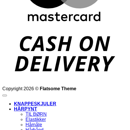
D
Copyright 2026 ©
Flatsome Theme
KNAPPESKJULER
HÅRPYNT
TIL BØRN
Elastikker
Hårnåle
Hårbånd