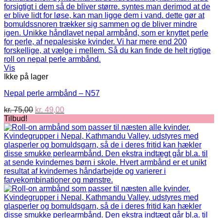
Vis
Ikke på lager
Nepal perle armbånd – N57
Den
Den
kr.
75,00
kr.
49,00
oprindelige
aktuelle
Tilbud!
pris
pris
var:
er:
kr. 75,00.
kr. 49,00.