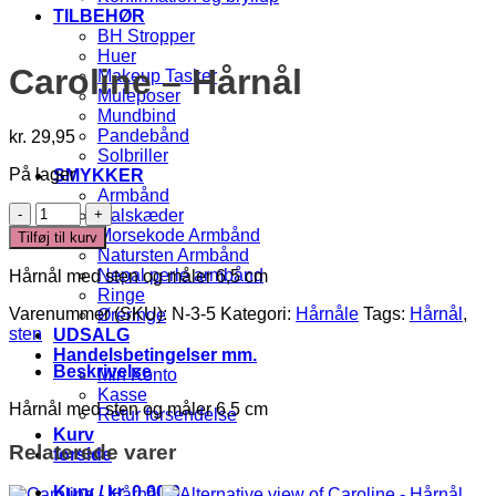
TILBEHØR
BH Stropper
Huer
Caroline – Hårnål
Makeup Tasker
Muleposer
Mundbind
Pandebånd
kr.
29,95
Solbriller
På lager
SMYKKER
Armbånd
Caroline
Halskæder
-
Morsekode Armbånd
Tilføj til kurv
Hårnål
Natursten Armbånd
antal
Nepal perle armbånd
Hårnål med sten og måler 6,5 cm
Ringe
Varenummer (SKU):
N-3-5
Kategori:
Hårnåle
Tags:
Hårnål
,
Øreringe
sten
UDSALG
Handelsbetingelser mm.
Beskrivelse
Min Konto
Kasse
Hårnål med sten og måler 6,5 cm
Retur forsendelse
Kurv
Relaterede varer
forside
Kurv /
kr.
0,00
0