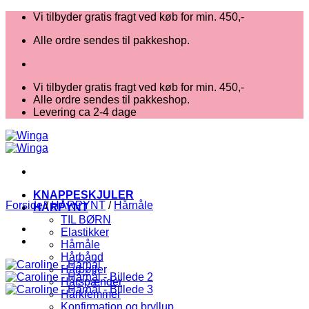
Fortsæt
Vi tilbyder gratis fragt ved køb for min. 450,-
til
Alle ordre sendes til pakkeshop.
indhold
Vi tilbyder gratis fragt ved køb for min. 450,-
Alle ordre sendes til pakkeshop.
Levering ca 2-4 dage
KNAPPESKJULER
Forside
/
HÅRPYNT
/
Hårnåle
HÅRPYNT
TIL BØRN
Elastikker
Hårnåle
Hårbånd
Hårbøjler
Hårspænder
Hårklemmer
Konfirmation og bryllup