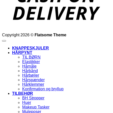
Copyright 2026 ©
Flatsome Theme
KNAPPESKJULER
HÅRPYNT
TIL BØRN
Elastikker
Hårnåle
Hårbånd
Hårbøjler
Hårspænder
Hårklemmer
Konfirmation og bryllup
TILBEHØR
BH Stropper
Huer
Makeup Tasker
Muleposer