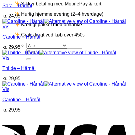
Sikker betaling med MobilePay & kort
Sara – Hårnål
Hurtig hjemmelevering (2–4 hverdage)
kr.
24,95
Kærligt pakket med omtanke
Vis
Gratis fragt ved køb over 450,-
Caroline – Hårnål
kr.
29,95
Søg
efter:
Vis
Thilde – Hårnål
kr.
29,95
Vis
Caroline – Hårnål
kr.
29,95
V