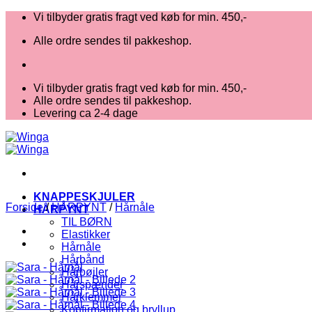
Fortsæt
Vi tilbyder gratis fragt ved køb for min. 450,-
til
Alle ordre sendes til pakkeshop.
indhold
Vi tilbyder gratis fragt ved køb for min. 450,-
Alle ordre sendes til pakkeshop.
Levering ca 2-4 dage
KNAPPESKJULER
Forside
/
HÅRPYNT
/
Hårnåle
HÅRPYNT
TIL BØRN
Elastikker
Hårnåle
Hårbånd
Hårbøjler
Hårspænder
Hårklemmer
Konfirmation og bryllup