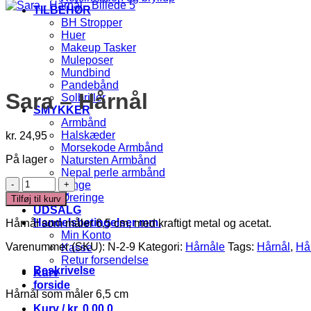
TILBEHØR
BH Stropper
Huer
Makeup Tasker
Muleposer
Mundbind
Pandebånd
Sara – Hårnål
Solbriller
SMYKKER
Armbånd
Halskæder
kr.
24,95
Morsekode Armbånd
På lager
Natursten Armbånd
Nepal perle armbånd
Sara
Ringe
-
Øreringe
Tilføj til kurv
Hårnål
UDSALG
antal
Handelsbetingelser mm.
Hårnål som måler 6,5 cm, med kraftigt metal og acetat.
Min Konto
Varenummer (SKU):
N-2-9
Kategori:
Hårnåle
Tags:
Hårnål
,
Hå
Kasse
Retur forsendelse
Beskrivelse
Kurv
forside
Hårnål som måler 6,5 cm
Kurv /
kr.
0,00
0