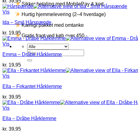
kr.
39,95
Sikker betaling med MobilePay & kort
Vis
Hurtig hjemmelevering (2–4 hverdage)
Ida – Smil Hårspænde
Kærligt pakket med omtanke
kr.
19,95
Gratis fragt ved køb over 450,-
Vis
Søg
Emma – Dråbe Hårklemme
efter:
kr.
19,95
Vis
Ella – Firkantet Hårklemme
kr.
39,95
Vis
Ella – Dråbe Hårklemme
kr.
39,95