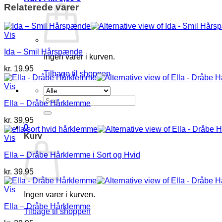
Relaterede varer
Vis
Ida – Smil Hårspænde
Ingen varer i kurven.
kr.
19,95
Tilbage til shoppen
Vis
Søg
Ella – Dråbe Hårklemme
efter:
kr.
39,95
0
Kurv
Vis
Ella – Dråbe Hårklemme i Sort og Hvid
kr.
39,95
Vis
Ingen varer i kurven.
Ella – Dråbe Hårklemme
Tilbage til shoppen