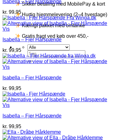
Isabella – Fjer Hårspænde
Sikker betaling med MobilePay & kort
kr.
99,95
Hurtig hjemmelevering (2–4 hverdage)
Kærligt pakket med omtanke
Vis
Gratis fragt ved køb over 450,-
Isabella – Fjer Hårspænde
kr.
99,95
Søg
efter:
Vis
Isabella – Fjer Hårspænde
kr.
99,95
Vis
Isabella – Fjer Hårspænde
kr.
99,95