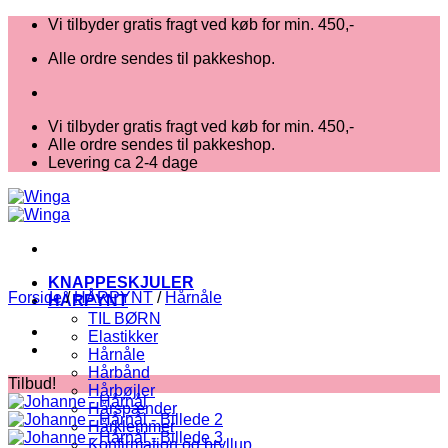
Fortsæt
Vi tilbyder gratis fragt ved køb for min. 450,-
til
Alle ordre sendes til pakkeshop.
indhold
Vi tilbyder gratis fragt ved køb for min. 450,-
Alle ordre sendes til pakkeshop.
Levering ca 2-4 dage
KNAPPESKJULER
Forside
/
HÅRPYNT
/
Hårnåle
HÅRPYNT
TIL BØRN
Elastikker
Hårnåle
Hårbånd
Tilbud!
Hårbøjler
Hårspænder
Hårklemmer
Konfirmation og bryllup