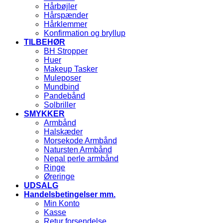
Hårbøjler
Hårspænder
Hårklemmer
Konfirmation og bryllup
TILBEHØR
BH Stropper
Huer
Makeup Tasker
Muleposer
Mundbind
Pandebånd
Solbriller
SMYKKER
Armbånd
Halskæder
Morsekode Armbånd
Natursten Armbånd
Nepal perle armbånd
Ringe
Øreringe
UDSALG
Handelsbetingelser mm.
Min Konto
Kasse
Retur forsendelse