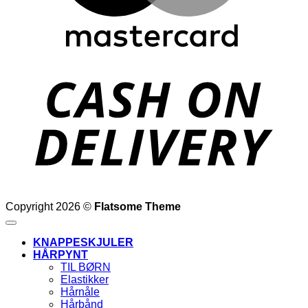
D
Copyright 2026 ©
Flatsome Theme
KNAPPESKJULER
HÅRPYNT
TIL BØRN
Elastikker
Hårnåle
Hårbånd