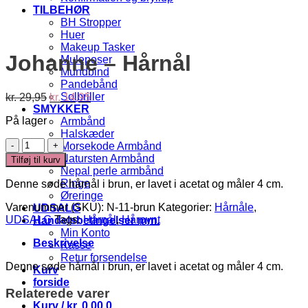
TILBEHØR
BH Stropper
Huer
Makeup Tasker
Johanne – Hårnål
Muleposer
Mundbind
Pandebånd
Den
Den
Solbriller
kr.
29,95
kr.
14,95
oprindelige
aktuelle
SMYKKER
På lager
pris
pris
Armbånd
var:
er:
Halskæder
Johanne
kr. 29,95.
kr. 14,95.
Morsekode Armbånd
-
Natursten Armbånd
Tilføj til kurv
Hårnål
Nepal perle armbånd
antal
Ringe
Denne søde hårnål i brun, er lavet i acetat og måler 4 cm.
Øreringe
Varenummer (SKU):
N-11-brun
Kategorier:
Hårnåle
,
UDSALG
UDSALG
Tags:
Hårnål
,
Hårpynt
Handelsbetingelser mm.
Min Konto
Beskrivelse
Kasse
Retur forsendelse
Denne søde hårnål i brun, er lavet i acetat og måler 4 cm.
Kurv
forside
Relaterede varer
Kurv /
kr.
0,00
0