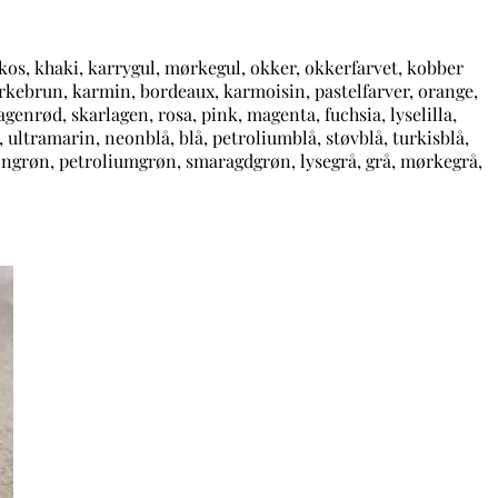
rikos, khaki, karrygul, mørkegul, okker, okkerfarvet, kobber
ørkebrun, karmin, bordeaux, karmoisin, pastelfarver, orange,
enrød, skarlagen, rosa, pink, magenta, fuchsia, lyselilla,
, ultramarin, neonblå, blå, petroliumblå, støvblå, turkisblå,
eongrøn, petroliumgrøn, smaragdgrøn, lysegrå, grå, mørkegrå,