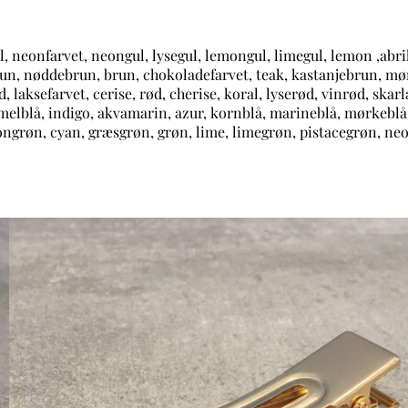
gul, neonfarvet, neongul, lysegul, lemongul, limegul, lemon ,ab
ebrun, nøddebrun, brun, chokoladefarvet, teak, kastanjebrun, m
ksefarvet, cerise, rød, cherise, koral, lyserød, vinrød, skarlag
himmelblå, indigo, akvamarin, azur, kornblå, marineblå, mørkeblå
mongrøn, cyan, græsgrøn, grøn, lime, limegrøn, pistacegrøn, n