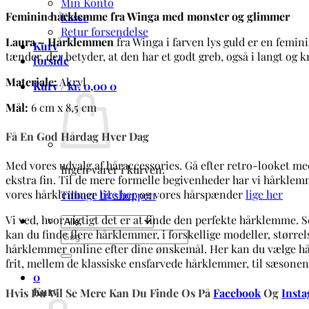
Min Konto
Feminin hårklemme fra Winga med mønster og glimmer
Kasse
Retur forsendelse
Laura – Hårklemmen
fra Winga i farven lys guld er en fem
Kurv
tænder, der betyder, at den har et godt greb, også i langt og 
forside
Materiale:
Akryl
Kurv /
kr.
0,00
0
Mål:
6 cm x 8,5 cm
Få En God Hårdag Hver Dag
Med vores udvalg af håraccessories. Gå efter retro-looket med
Ingen varer i kurven.
ekstra fin. Til de mere formelle begivenheder har vi hårkle
vores hårklemmer
lige her
og vores hårspænder
lige her
Tilbage til shoppen
Vi ved, hvor vigtigt det er at finde den perfekte hårklemme. S
kan du finde flere hårklemmer, i forskellige modeller, størrel
Søg
hårklemmer online efter dine ønskemål. Her kan du vælge hårk
efter:
frit, mellem de klassiske ensfarvede hårklemmer, til sæsonen
0
Kurv
Hvis Du Vil Se Mere Kan Du Finde Os På
Facebook
Og
Inst