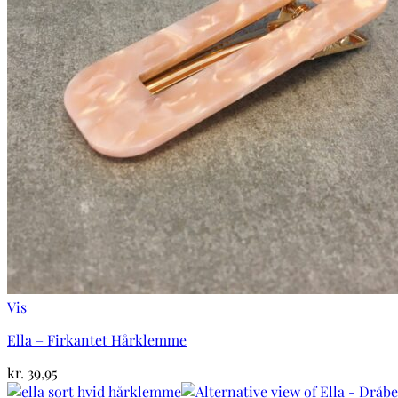
Vis
Ella – Firkantet Hårklemme
kr.
39,95