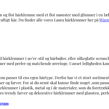
inin og flot hårklemme med et flot mønster med glimmer i en 
kraftigt hår. Du finder alle vores Laura hårklemmer her på
Winga
 hårklemmer i 90’er-stil og hårbøjler, eller silkeglatte scrun
mmer med perler og matchende øreringe. Uanset lejligheden kan
om passer til ens egen hårtype. Derfor har vi et stort sortimen
ser og farver. For at du nemt skal kunne finde noget ,som passer
lemmer i plastik, metal og i de materialer, som du foretrække
es trendy farver og dekorative hårklemmer med glassten, perle
agram