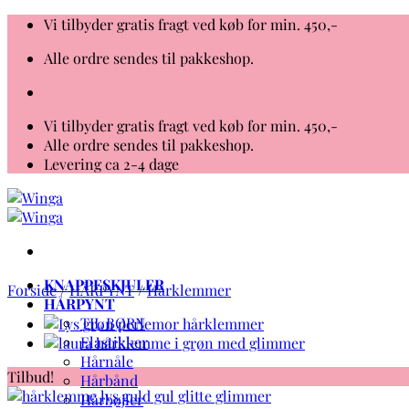
Fortsæt
Vi tilbyder gratis fragt ved køb for min. 450,-
til
Alle ordre sendes til pakkeshop.
indhold
Vi tilbyder gratis fragt ved køb for min. 450,-
Alle ordre sendes til pakkeshop.
Levering ca 2-4 dage
KNAPPESKJULER
Forside
/
HÅRPYNT
/
Hårklemmer
HÅRPYNT
TIL BØRN
Elastikker
Hårnåle
Tilbud!
Hårbånd
Hårbøjler