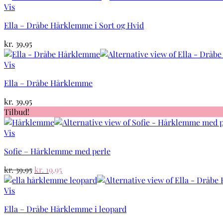
Vis
Ella – Dråbe Hårklemme i Sort og Hvid
kr.
39,95
Vis
Ella – Dråbe Hårklemme
kr.
39,95
Tilbud!
Vis
Sofie – Hårklemme med perle
Den
Den
kr.
39,95
kr.
19,95
oprindelige
aktuelle
pris
pris
Vis
var:
er:
Ella – Dråbe Hårklemme i leopard
kr. 39,95.
kr. 19,95.