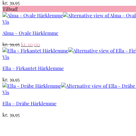
kr.
39,95
Tilbud!
Vis
Alma – Ovale Hårklemme
Den
Den
kr.
39,95
kr.
10,00
oprindelige
aktuelle
pris
pris
Vis
var:
er:
Ella – Firkantet Hårklemme
kr. 39,95.
kr. 10,00.
kr.
39,95
Vis
Ella – Dråbe Hårklemme
kr.
39,95