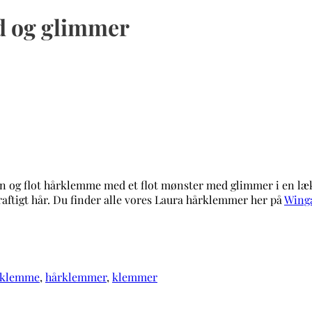
d og glimmer
inin og flot hårklemme med et flot mønster med glimmer i en 
kraftigt hår. Du finder alle vores Laura hårklemmer her på
Winga
rklemme
,
hårklemmer
,
klemmer