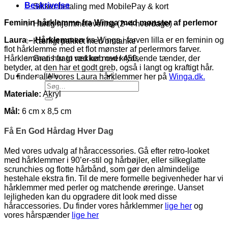
Beskrivelse
✨ Sikker betaling med MobilePay & kort
Feminin hårklemme fra Winga med mønster af perlemor
✨ Hurtig hjemmelevering (2–4 hverdage)
Laura – Hårklemmen
fra Winga i farven lilla er en feminin og
✨ Kærligt pakket med omtanke
flot hårklemme med et flot mønster af perlermors farver.
Hårklemmen har to rækker med krydsende tænder, der
✨ Gratis fragt ved køb over 450,-
betyder, at den har et godt greb, også i langt og kraftigt hår.
Du finder alle vores Laura hårklemmer her på
Winga.dk.
Søg
Materiale:
Akryl
efter:
Mål:
6 cm x 8,5 cm
Få En God Hårdag Hver Dag
Med vores udvalg af håraccessories. Gå efter retro-looket
med hårklemmer i 90’er-stil og hårbøjler, eller silkeglatte
scrunchies og flotte hårbånd, som gør den almindelige
hestehale ekstra fin. Til de mere formelle begivenheder har vi
hårklemmer med perler og matchende øreringe. Uanset
lejligheden kan du opgradere dit look med disse
håraccessories. Du finder vores hårklemmer
lige her
og
vores hårspænder
lige her