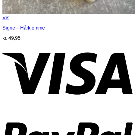
Vis
Signe – Hårklemme
kr.
49,95
V
P