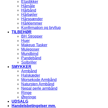
Elastikker
Hårnåle
Hårbånd
Hårbøjler
Hårspænder
Hårklemmer
Konfirmation og bryllup
TILBEHØR
BH Stropper
Huer
Makeup Tasker
Muleposer
Mundbind
Pandebånd
Solbriller
SMYKKER
Armbånd
Halskæder
Morsekode Armbånd
Natursten Armbånd
Nepal perle armbånd
Ringe
Øreringe
UDSALG
Handelsbetingelser mm.