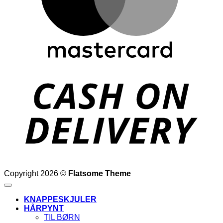
D
Copyright 2026 ©
Flatsome Theme
KNAPPESKJULER
HÅRPYNT
TIL BØRN