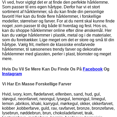
Vi ved, hvor vigtigt det er at finde den perfekte hårklemme.
Som passer til ens egen hårtype. Derfor har vi et stort
sortiment af hårklemmer, så du kan finde din personlige
favorit! Her kan du finde flere hårklemmer, i forskellige
modeller, størrelser og farver. For at du nemt skal kunne finde
noget ,som passer til dig både til hverdag og fest. Hos os,
kan du shoppe hårklemmer online efter dine ønskemål. Her
kan du vælge hårklemmer i plastik, metal og i de materialer,
som du foretrækker. Lige meget om det er store og små til din
hårtype. Vælg frit, mellem de klassiske ensfarvede
hårklemmer, til sæsonenes trendy farver og dekorative
hårklemmer med glassten, perler i plast, blomster og meget
mere.
Hvis Du Vil Se Mere Kan Du Finde Os På
Facebook
Og
Instagram
Vi Har En Masse Forskellige Farver
Hvid, ivory, korn, flødefarvet, elfenben, sand, hud, gul,
støvgul, neonfarvet, neongul, lysegul, lemongul, limegul,
lemon ,abrikos, khaki, karrygul, mørkegul, okker, okkerfarvet,
kobber ,kobberfarve, guld, rav, ravfarvet, bronze, bronzefarve,
lysebrun, nøddebrun, brun, chokoladefarvet, teak,