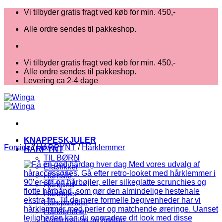
Fortsæt
Vi tilbyder gratis fragt ved køb for min. 450,-
til
Alle ordre sendes til pakkeshop.
indhold
Vi tilbyder gratis fragt ved køb for min. 450,-
Alle ordre sendes til pakkeshop.
Levering ca 2-4 dage
KNAPPESKJULER
Forside
/
HÅRPYNT
/
Hårklemmer
HÅRPYNT
TIL BØRN
Elastikker
Hårnåle
Hårbånd
Hårbøjler
Hårspænder
Hårklemmer
Konfirmation og bryllup