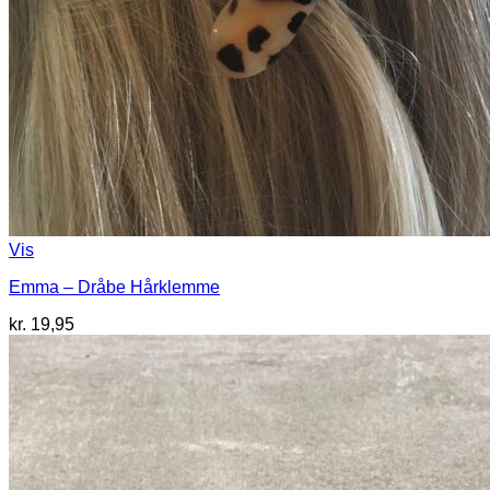
Vis
Emma – Dråbe Hårklemme
kr.
19,95