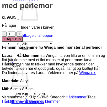
med perlemor
kr.
99,95
På lager
Ingen varer i kurven.
Laura
Tilbage til shoppen
-
Tilføj til kurv
Hårklemme
i
Feminin hårklemme fra Winga med mønster af perlemor
Søg
Lilla
efter:
med
Laura – Hårklemmen
fra Winga i farven lilla er en feminin og
perlemor
flot hårklemme med et flot mønster af perlermors farver.
0
antal
Hårklemmen har to rækker med krydsende tænder, der
Kurv
betyder, at den har et godt greb, også i langt og kraftigt hår.
Du finder alle vores Laura hårklemmer her på
Winga.dk.
Materiale:
Akryl
Mål:
6 cm x 8,5 cm
Ingen varer i kurven.
Varenummer (SKU):
S-39-6
Kategori:
Hårklemmer
Tags:
Hårklemme
,
hårklemmer
,
klemmer
Tilbage til shoppen