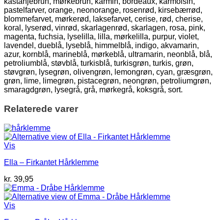
kastanjebrun, mørkebrun, karmin, bordeaux, karmoisin,
pastelfarver, orange, neonorange, rosenrød, kirsebærrød,
blommefarvet, mørkerød, laksefarvet, cerise, rød, cherise,
koral, lyserød, vinrød, skarlagenrød, skarlagen, rosa, pink,
magenta, fuchsia, lyselilla, lilla, mørkelilla, purpur, violet,
lavendel, dueblå, lyseblå, himmelblå, indigo, akvamarin,
azur, kornblå, marineblå, mørkeblå, ultramarin, neonblå, blå,
petroliumblå, støvblå, turkisblå, turkisgrøn, turkis, grøn,
støvgrøn, lysegrøn, olivengrøn, lemongrøn, cyan, græsgrøn,
grøn, lime, limegrøn, pistacegrøn, neongrøn, petroliumgrøn,
smaragdgrøn, lysegrå, grå, mørkegrå, koksgrå, sort.
Relaterede varer
Vis
Ella – Firkantet Hårklemme
kr.
39,95
Vis