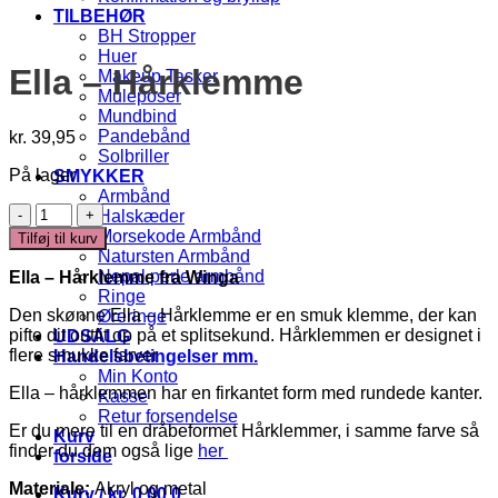
TILBEHØR
BH Stropper
Huer
Ella – Hårklemme
Makeup Tasker
Muleposer
Mundbind
Pandebånd
kr.
39,95
Solbriller
På lager
SMYKKER
Armbånd
Ella
Halskæder
-
Morsekode Armbånd
Tilføj til kurv
Hårklemme
Natursten Armbånd
antal
Nepal perle armbånd
Ella – Hårklemme fra Winga
Ringe
Den skønne Ella – Hårklemme er en smuk klemme, der kan
Øreringe
pifte dit outfit op på et splitsekund. Hårklemmen er designet i
UDSALG
flere smukke farver
Handelsbetingelser mm.
Min Konto
Ella – hårklemmen har en firkantet form med rundede kanter.
Kasse
Retur forsendelse
Er du mere til en dråbeformet Hårklemmer, i samme farve så
Kurv
finder du dem også lige
her
forside
Materiale:
Akryl og metal
Kurv /
kr.
0,00
0