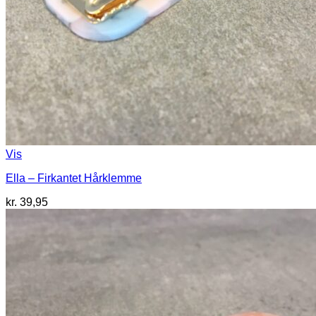
Vis
Ella – Firkantet Hårklemme
kr.
39,95