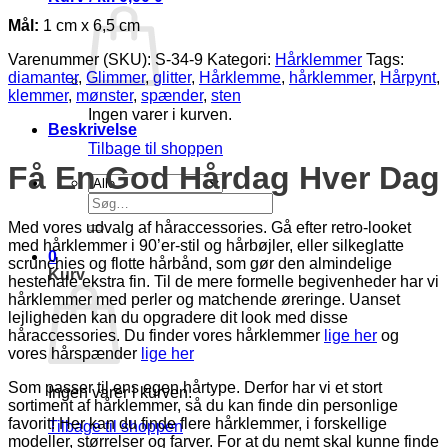
Mål:
1 cm x 6,5 cm
Varenummer (SKU):
S-34-9
Kategori:
Hårklemmer
Tags:
diamanter
,
Glimmer
,
glitter
,
Hårklemme
,
hårklemmer
,
Hårpynt
,
klemmer
,
mønster
,
spænder
,
sten
Ingen varer i kurven.
Beskrivelse
Tilbage til shoppen
Få En God Hårdag Hver Dag
Søg
efter:
Med vores udvalg af håraccessories. Gå efter retro-looket
med hårklemmer i 90’er-stil og hårbøjler, eller silkeglatte
0
scrunchies og flotte hårbånd, som gør den almindelige
Kurv
hestehale ekstra fin. Til de mere formelle begivenheder har vi
hårklemmer med perler og matchende øreringe. Uanset
lejligheden kan du opgradere dit look med disse
håraccessories. Du finder vores hårklemmer
lige her
og
vores hårspænder
lige her
Som passer til ens egen hårtype. Derfor har vi et stort
Ingen varer i kurven.
sortiment af hårklemmer, så du kan finde din personlige
favorit! Her kan du finde flere hårklemmer, i forskellige
Tilbage til shoppen
modeller, størrelser og farver. For at du nemt skal kunne finde