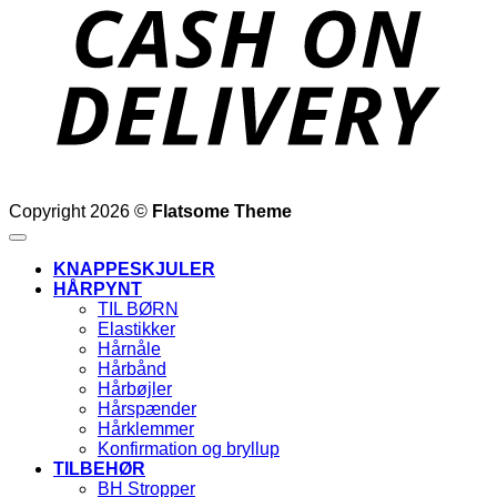
D
Copyright 2026 ©
Flatsome Theme
KNAPPESKJULER
HÅRPYNT
TIL BØRN
Elastikker
Hårnåle
Hårbånd
Hårbøjler
Hårspænder
Hårklemmer
Konfirmation og bryllup
TILBEHØR
BH Stropper