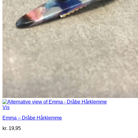
Vis
Emma – Dråbe Hårklemme
kr.
19,95
V