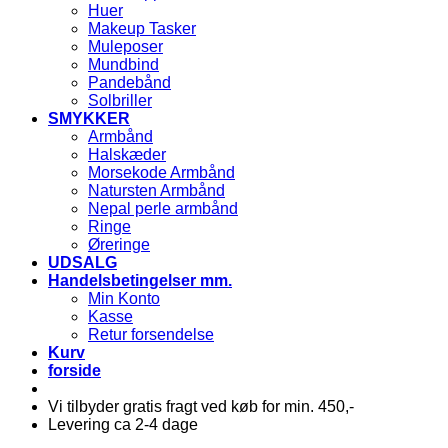
Huer
Makeup Tasker
Muleposer
Mundbind
Pandebånd
Solbriller
SMYKKER
Armbånd
Halskæder
Morsekode Armbånd
Natursten Armbånd
Nepal perle armbånd
Ringe
Øreringe
UDSALG
Handelsbetingelser mm.
Min Konto
Kasse
Retur forsendelse
Kurv
forside
Vi tilbyder gratis fragt ved køb for min. 450,-
Levering ca 2-4 dage