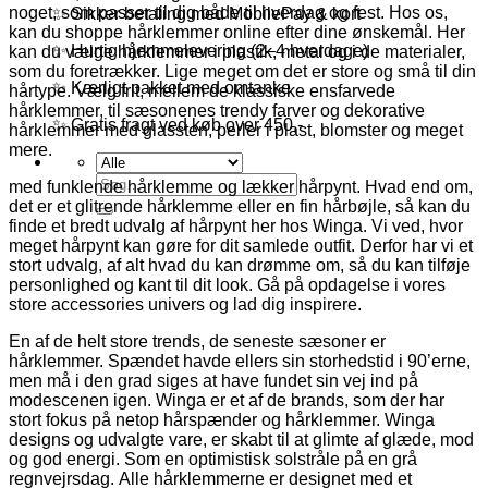
noget, som passer til dig både til hverdag og fest. Hos os,
✨ Sikker betaling med MobilePay & kort
kan du shoppe hårklemmer online efter dine ønskemål. Her
✨ Hurtig hjemmelevering (2–4 hverdage)
kan du vælge hårklemmer i plastik, metal og i de materialer,
som du foretrækker. Lige meget om det er store og små til din
✨ Kærligt pakket med omtanke
hårtype. Vælg frit, mellem de klassiske ensfarvede
hårklemmer, til sæsonenes trendy farver og dekorative
✨ Gratis fragt ved køb over 450,-
hårklemmer med glassten, perler i plast, blomster og meget
mere.
Søg
med funklende hårklemme og lækker hårpynt. Hvad end om,
efter:
det er et glitrende hårklemme eller en fin hårbøjle, så kan du
finde et bredt udvalg af hårpynt her hos Winga. Vi ved, hvor
meget hårpynt kan gøre for dit samlede outfit. Derfor har vi et
stort udvalg, af alt hvad du kan drømme om, så du kan tilføje
personlighed og kant til dit look. Gå på opdagelse i vores
store accessories univers og lad dig inspirere.
En af de helt store trends, de seneste sæsoner er
hårklemmer. Spændet havde ellers sin storhedstid i 90’erne,
men må i den grad siges at have fundet sin vej ind på
modescenen igen. Winga er et af de brands, som der har
stort fokus på netop hårspænder og hårklemmer. Winga
designs og udvalgte vare, er skabt til at glimte af glæde, mod
og god energi. Som en optimistisk solstråle på en grå
regnvejrsdag. Alle hårklemmerne er designet med et