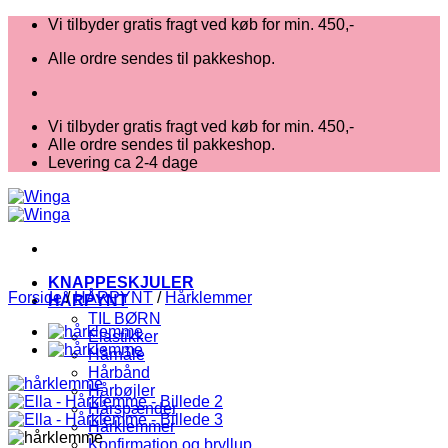
Fortsæt
Vi tilbyder gratis fragt ved køb for min. 450,-
til
Alle ordre sendes til pakkeshop.
indhold
Vi tilbyder gratis fragt ved køb for min. 450,-
Alle ordre sendes til pakkeshop.
Levering ca 2-4 dage
KNAPPESKJULER
Forside
/
HÅRPYNT
/
Hårklemmer
HÅRPYNT
TIL BØRN
Elastikker
Hårnåle
Hårbånd
Hårbøjler
Hårspænder
Hårklemmer
Konfirmation og bryllup