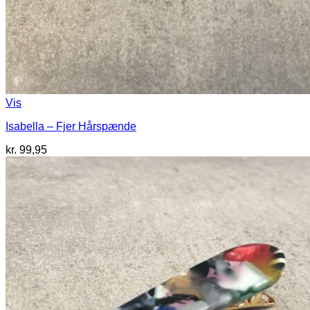
Vis
Isabella – Fjer Hårspænde
kr.
99,95