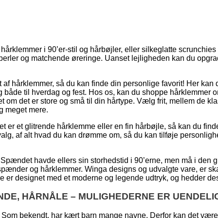
årklemmer i 90’er-stil og hårbøjler, eller silkeglatte scrunchie
 perler og matchende øreringe. Uanset lejligheden kan du opgra
t af hårklemmer, så du kan finde din personlige favorit! Her kan d
 dig både til hverdag og fest. Hos os, kan du shoppe hårklemmer
et om det er store og små til din hårtype. Vælg frit, mellem de 
og meget mere.
r et glitrende hårklemme eller en fin hårbøjle, så kan du finde
udvalg, af alt hvad du kan drømme om, så du kan tilføje personligh
 Spændet havde ellers sin storhedstid i 90’erne, men må i den g
rspænder og hårklemmer. Winga designs og udvalgte vare, er ska
ne er designet med et moderne og legende udtryk, og hedder desu
NDE, HÅRNÅLE – MULIGHEDERNE ER UENDELI
Som bekendt, har kært barn mange navne. Derfor kan det være sv