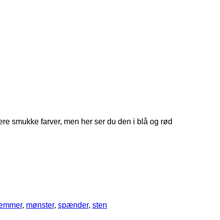
ere smukke farver, men her ser du den i blå og rød
lemmer
,
mønster
,
spænder
,
sten