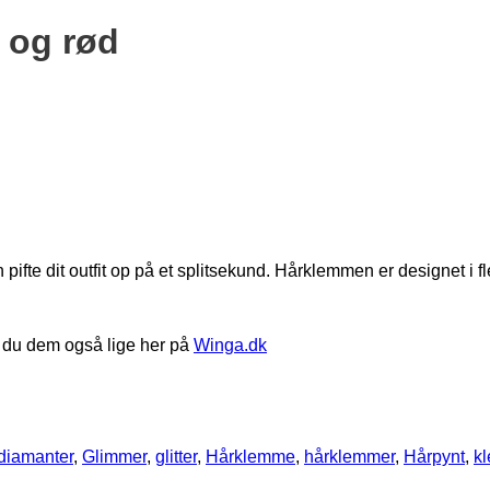
 og rød
te dit outfit op på et splitsekund. Hårklemmen er designet i fl
r du dem også lige her på
Winga.dk
diamanter
,
Glimmer
,
glitter
,
Hårklemme
,
hårklemmer
,
Hårpynt
,
k