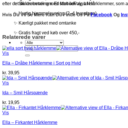
✨ Sikker betaling med MobilePay & kort
efter det du drømmer om. Et stort udvalg af Hårklemmer, som alti
✨ Hurtig hjemmelevering (2–4 hverdage)
Hvis Du Vil Se Mere Kan Du Finde Os På
Facebook
Og
In
✨ Kærligt pakket med omtanke
✨ Gratis fragt ved køb over 450,-
Relaterede varer
Søg
efter:
Vis
Ella – Dråbe Hårklemme i Sort og Hvid
kr.
39,95
Vis
Ida – Smil Hårspænde
kr.
19,95
Vis
Ella – Firkantet Hårklemme