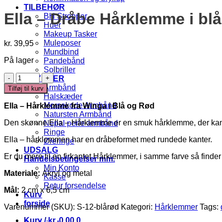
TILBEHØR
Ella – Dråbe Hårklemme i blå
BH Stropper
Huer
Makeup Tasker
Muleposer
kr.
39,95
Mundbind
På lager
Pandebånd
Solbriller
Ella
SMYKKER
-
Armbånd
Tilføj til kurv
Dråbe
Halskæder
Hårklemme
Morsekode Armbånd
Ella – Hårklemme fra Winga i Blå og Rød
i
Natursten Armbånd
blå
Den skønne Ella – Hårklemme er en smuk hårklemme, der kan pif
Nepal perle armbånd
og
Ringe
rød
Ella – hårklemmen har en dråbeformet med rundede kanter.
Øreringe
antal
UDSALG
Er du mere til en firkantet Hårklemmer, i samme farve så finde
Handelsbetingelser mm.
Min Konto
Materiale:
Akryl og metal
Kasse
Retur forsendelse
Mål:
2 cm x 6,5 cm
Kurv
forside
Varenummer (SKU):
S-12-blårød
Kategori:
Hårklemmer
Tags:
Kurv /
kr.
0,00
0