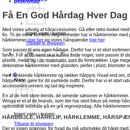
Beskrivelse
Få En God Hårdag Hver Dag
Med vores udvalg af håraccessories. Gå efter retro-looket med h
Ingen varer i kurven.
fin. Til de mere formelle begivenheder har vi hårklemmer med
hårklemmer
lige her
og vores hårspænder
lige her
Tilbage til shoppen
Som passer til ens egen hårtype. Derfor har vi et stort sortimen
farver. For at du nemt skal kunne finde noget, som passer til
Søg
plastik, metal og i de materialer, som du foretrækker. Lige meg
efter:
dekorative hårklemmer med glassten, perler i plast, blomster 
0
med funklende hårklemme og lækker hårpynt. Hvad end om, det e
Kurv
hårpynt kan gøre for dit samlede outfit. Derfor har vi et stort 
accessories univers og lad dig inspirere.
En af de helt store trends, de seneste sæsoner er hårklemmer.
Winga er et af de brands, som der har stort fokus på netop hå
optimistisk solstråle på en grå regnvejrsdag. Alle hårklemmer
Ingen varer i kurven.
HÅRBØJLE, HÅRKLIP, HÅRKLEMME, HÅRSPÆ
Tilbage til shoppen
Der er ingen grænser, for hvad du må udsmykke dit håret med. 