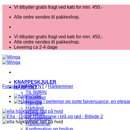
Fortsæt
Vi tilbyder gratis fragt ved køb for min. 450,-
til
Alle ordre sendes til pakkeshop.
indhold
Vi tilbyder gratis fragt ved køb for min. 450,-
Alle ordre sendes til pakkeshop.
Levering ca 2-4 dage
KNAPPESKJULER
Forside
/
HÅRPYNT
/
Hårklemmer
HÅRPYNT
TIL BØRN
Elastikker
Hårnåle
Hårbånd
Hårbøjler
Hårspænder
Hårklemmer
Konfirmation og bryllup