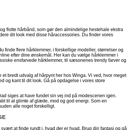
s og flotte hårbånd, som gør den almindelige hestehale ekstra
dere dit look med disse håraccessories. Du finder vores
u finde flere hårklemmer, i forskellige modeller, størrelser og
 online efter dine ønskemål. Her kan du vælge hårklemmer i
klassiske ensfarvede hårklemmer, til sæsonenes trendy farver og
 et bredt udvalg af hårpynt her hos Winga. Vi ved, hvor meget
ed og kant til dit look. Gå på opdagelse i vores store
rad siges at have fundet sin vej ind på modescenen igen.
bt til at glimte af glæde, mod og god energi. Som en
den alle noget forskelligt.
GE
ært at finde rundt i, hvad der er hvad. Brug din fantasi og gå