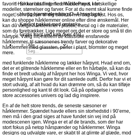
favorit! Her kan du finde flere hårklemmer, i forskellige
✨ Sikker betaling med MobilePay & kort
modeller, størrelser og farver. For at du nemt skal kunne finde
✨ Hurtig hjemmelevering (2–4 hverdage)
noget, som passer til dig både til hverdag og fest. Hos os,
kan du shoppe hårklemmer online efter dine ønskemål. Her
✨ Kærligt pakket med omtanke
kan du vælge hårklemmer i plastik, metal og i de materialer,
som du foretrækker. Lige meget om det er store og små til din
✨ Gratis fragt ved køb over 450,-
hårtype. Vælg frit, mellem de klassiske ensfarvede
hårklemmer, til sæsonenes trendy farver og dekorative
hårklemmer med glassten, perler i plast, blomster og meget
Søg
mere.
efter:
med funklende hårklemme og lækker hårpynt. Hvad end om,
det er et glitrende hårklemme eller en fin hårbøjle, så kan du
finde et bredt udvalg af hårpynt her hos Winga. Vi ved, hvor
meget hårpynt kan gøre for dit samlede outfit. Derfor har vi et
stort udvalg, af alt hvad du kan drømme om, så du kan tilføje
personlighed og kant til dit look. Gå på opdagelse i vores
store accessories univers og lad dig inspirere.
En af de helt store trends, de seneste sæsoner er
hårklemmer. Spændet havde ellers sin storhedstid i 90’erne,
men må i den grad siges at have fundet sin vej ind på
modescenen igen. Winga er et af de brands, som der har
stort fokus på netop hårspænder og hårklemmer. Winga
designs og udvalgte vare, er skabt til at glimte af glæde, mod