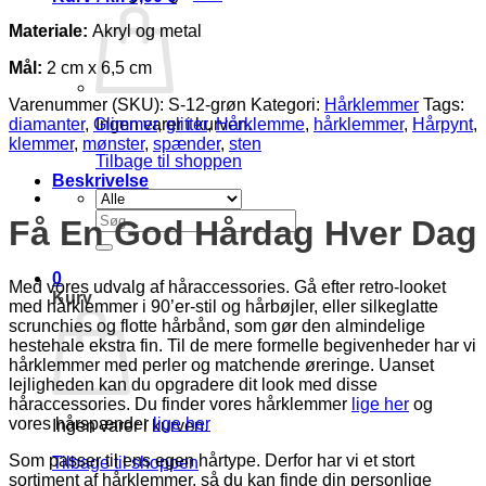
Materiale:
Akryl og metal
Mål:
2 cm x 6,5 cm
Varenummer (SKU):
S-12-grøn
Kategori:
Hårklemmer
Tags:
diamanter
,
Glimmer
,
glitter
,
Hårklemme
,
hårklemmer
,
Hårpynt
,
Ingen varer i kurven.
klemmer
,
mønster
,
spænder
,
sten
Tilbage til shoppen
Beskrivelse
Søg
Få En God Hårdag Hver Dag
efter:
0
Med vores udvalg af håraccessories. Gå efter retro-looket
Kurv
med hårklemmer i 90’er-stil og hårbøjler, eller silkeglatte
scrunchies og flotte hårbånd, som gør den almindelige
hestehale ekstra fin. Til de mere formelle begivenheder har vi
hårklemmer med perler og matchende øreringe. Uanset
lejligheden kan du opgradere dit look med disse
håraccessories. Du finder vores hårklemmer
lige her
og
vores hårspænder
lige her
Ingen varer i kurven.
Som passer til ens egen hårtype. Derfor har vi et stort
Tilbage til shoppen
sortiment af hårklemmer, så du kan finde din personlige