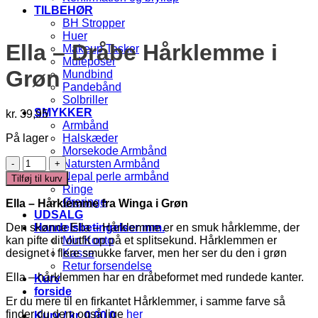
TILBEHØR
BH Stropper
Huer
Ella – Dråbe Hårklemme i
Makeup Tasker
Muleposer
Grøn
Mundbind
Pandebånd
Solbriller
SMYKKER
kr.
39,95
Armbånd
På lager
Halskæder
Morsekode Armbånd
Ella
Natursten Armbånd
-
Nepal perle armbånd
Tilføj til kurv
Dråbe
Ringe
Hårklemme
Øreringe
Ella – Hårklemme fra Winga i Grøn
i
UDSALG
Grøn
Den skønne Ella – Hårklemme er en smuk hårklemme, der
Handelsbetingelser mm.
antal
kan pifte dit outfit op på et splitsekund. Hårklemmen er
Min Konto
designet i flere smukke farver, men her ser du den i grøn
Kasse
Retur forsendelse
Ella – hårklemmen har en dråbeformet med rundede kanter.
Kurv
forside
Er du mere til en firkantet Hårklemmer, i samme farve så
finder du dem også lige
her
Kurv /
kr.
0,00
0