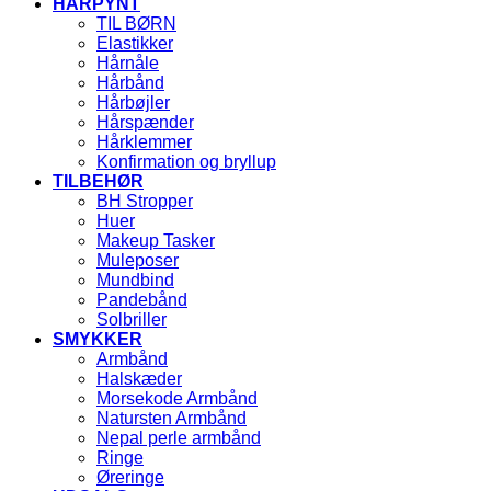
HÅRPYNT
TIL BØRN
Elastikker
Hårnåle
Hårbånd
Hårbøjler
Hårspænder
Hårklemmer
Konfirmation og bryllup
TILBEHØR
BH Stropper
Huer
Makeup Tasker
Muleposer
Mundbind
Pandebånd
Solbriller
SMYKKER
Armbånd
Halskæder
Morsekode Armbånd
Natursten Armbånd
Nepal perle armbånd
Ringe
Øreringe