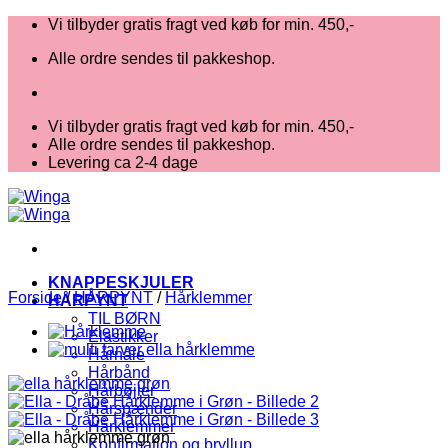
Fortsæt
Vi tilbyder gratis fragt ved køb for min. 450,-
til
Alle ordre sendes til pakkeshop.
indhold
Vi tilbyder gratis fragt ved køb for min. 450,-
Alle ordre sendes til pakkeshop.
Levering ca 2-4 dage
KNAPPESKJULER
Forside
/
HÅRPYNT
/
Hårklemmer
HÅRPYNT
TIL BØRN
Elastikker
Hårnåle
Hårbånd
Hårbøjler
Hårspænder
Hårklemmer
Konfirmation og bryllup