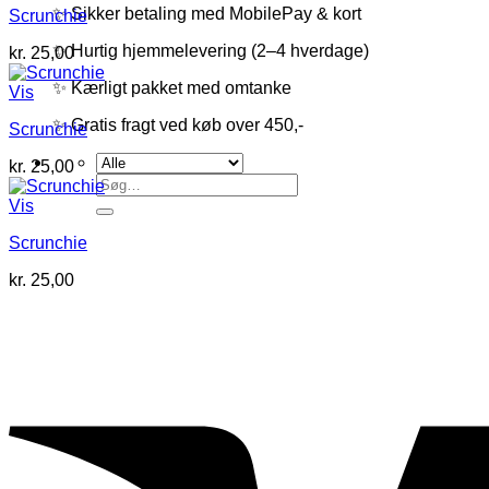
✨ Sikker betaling med MobilePay & kort
Scrunchie
✨ Hurtig hjemmelevering (2–4 hverdage)
kr.
25,00
✨ Kærligt pakket med omtanke
Vis
✨ Gratis fragt ved køb over 450,-
Scrunchie
kr.
25,00
Søg
efter:
Vis
Scrunchie
kr.
25,00