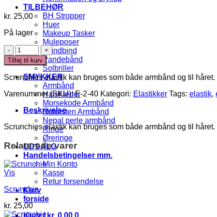
TILBEHØR
BH Stropper
kr.
25,00
Huer
På lager
Makeup Tasker
Muleposer
Scrunchie
Mundbind
antal
Pandebånd
Tilføj til kurv
Solbriller
SMYKKER
Scrunchies elastik kan bruges som både armbånd og til håret. V
Armbånd
Varenummer (SKU):
E-2-40
Kategori:
Elastikker
Tags:
elastik
,
Halskæder
Morsekode Armbånd
Beskrivelse
Natursten Armbånd
Nepal perle armbånd
Scrunchies elastik kan bruges som både armbånd og til håret. V
Ringe
Øreringe
Relaterede varer
UDSALG
Handelsbetingelser mm.
Min Konto
Kasse
Vis
Retur forsendelse
Scrunchie
Kurv
forside
kr.
25,00
Kurv /
kr.
0,00
0