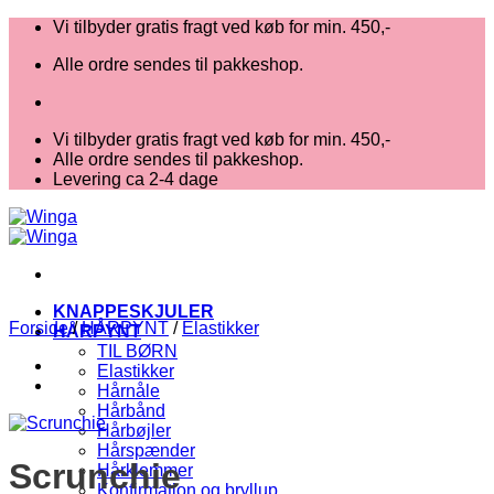
Fortsæt
Vi tilbyder gratis fragt ved køb for min. 450,-
til
Alle ordre sendes til pakkeshop.
indhold
Vi tilbyder gratis fragt ved køb for min. 450,-
Alle ordre sendes til pakkeshop.
Levering ca 2-4 dage
KNAPPESKJULER
Forside
/
HÅRPYNT
/
Elastikker
HÅRPYNT
TIL BØRN
Elastikker
Hårnåle
Hårbånd
Hårbøjler
Hårspænder
Scrunchie
Hårklemmer
Konfirmation og bryllup