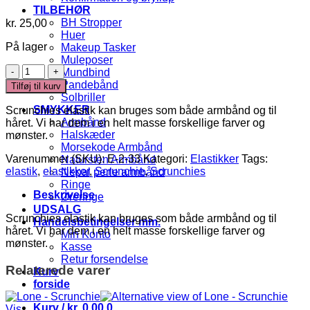
TILBEHØR
BH Stropper
kr.
25,00
Huer
På lager
Makeup Tasker
Muleposer
Scrunchie
Mundbind
antal
Pandebånd
Tilføj til kurv
Solbriller
SMYKKER
Scrunchies elastik kan bruges som både armbånd og til
Armbånd
håret. Vi har dem i en helt masse forskellige farver og
Halskæder
mønster.
Morsekode Armbånd
Varenummer (SKU):
E-2-33
Kategori:
Elastikker
Tags:
Natursten Armbånd
elastik
,
elastikker
,
Scrunchie
,
Scrunchies
Nepal perle armbånd
Ringe
Beskrivelse
Øreringe
UDSALG
Scrunchies elastik kan bruges som både armbånd og til
Handelsbetingelser mm.
håret. Vi har dem i en helt masse forskellige farver og
Min Konto
mønster.
Kasse
Retur forsendelse
Relaterede varer
Kurv
forside
Kurv /
kr.
0,00
0
Vis