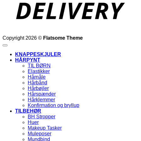
Copyright 2026 ©
Flatsome Theme
KNAPPESKJULER
HÅRPYNT
TIL BØRN
Elastikker
Hårnåle
Hårbånd
Hårbøjler
Hårspænder
Hårklemmer
Konfirmation og bryllup
TILBEHØR
BH Stropper
Huer
Makeup Tasker
Muleposer
Mundbind