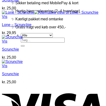
Scrunchie
✨ Sikker betaling med MobilePay & kort
kr.
25,00
✨ Hurtig hjemmelevering (2–4 hverdage)
Vis
✨ Kærligt pakket med omtanke
Lone – Scrunchie
✨ Gratis fragt ved køb over 450,-
kr.
29,95
Søg
Vis
efter:
Scrunchie
kr.
25,00
Vis
Scrunchie
kr.
25,00
V