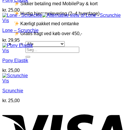
Pony Elastik
Sikker betaling med MobilePay & kort
kr.
25,00
Hurtig hjemmelevering (2–4 hverdage)
Vis
Kærligt pakket med omtanke
Lone – Scrunchie
Gratis fragt ved køb over 450,-
kr.
29,95
Søg
Vis
efter:
Pony Elastik
kr.
25,00
Vis
Scrunchie
kr.
25,00
V