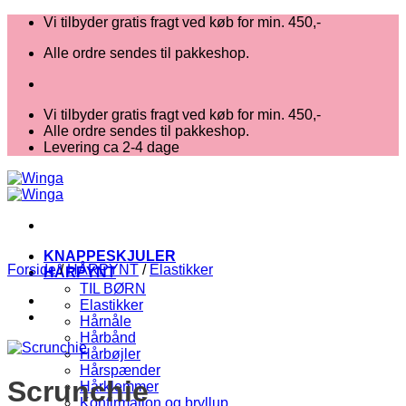
Fortsæt
Vi tilbyder gratis fragt ved køb for min. 450,-
til
Alle ordre sendes til pakkeshop.
indhold
Vi tilbyder gratis fragt ved køb for min. 450,-
Alle ordre sendes til pakkeshop.
Levering ca 2-4 dage
KNAPPESKJULER
Forside
/
HÅRPYNT
/
Elastikker
HÅRPYNT
TIL BØRN
Elastikker
Hårnåle
Hårbånd
Hårbøjler
Hårspænder
Scrunchie
Hårklemmer
Konfirmation og bryllup