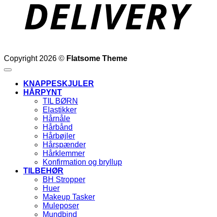
Copyright 2026 ©
Flatsome Theme
KNAPPESKJULER
HÅRPYNT
TIL BØRN
Elastikker
Hårnåle
Hårbånd
Hårbøjler
Hårspænder
Hårklemmer
Konfirmation og bryllup
TILBEHØR
BH Stropper
Huer
Makeup Tasker
Muleposer
Mundbind