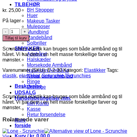
TILBEHØR
BH Stropper
kr.
25,00
Huer
På lager
Makeup Tasker
Muleposer
Scrunchie
Mundbind
antal
Pandebånd
Tilføj til kurv
Solbriller
SMYKKER
Scrunchies elastik kan bruges som både armbånd og til
Armbånd
håret. Vi har dem i en helt masse forskellige farver og
Halskæder
mønster.
Morsekode Armbånd
Varenummer (SKU):
E-2-30
Kategori:
Elastikker
Tags:
Natursten Armbånd
elastik
,
elastikker
,
Scrunchie
,
Scrunchies
Nepal perle armbånd
Ringe
Beskrivelse
Øreringe
UDSALG
Scrunchies elastik kan bruges som både armbånd og til
Handelsbetingelser mm.
håret. Vi har dem i en helt masse forskellige farver og
Min Konto
mønster.
Kasse
Retur forsendelse
Relaterede varer
Kurv
forside
Kurv /
kr.
0,00
0
Vis