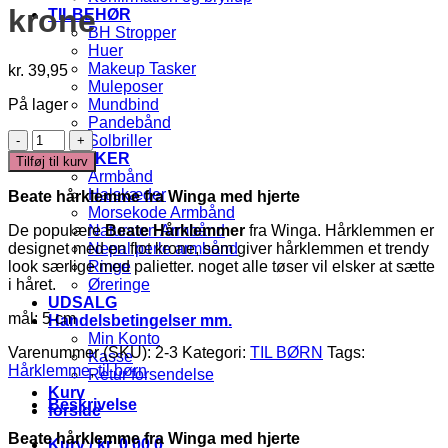
krone
TILBEHØR
BH Stropper
Huer
Makeup Tasker
kr.
39,95
Muleposer
På lager
Mundbind
Pandebånd
Beate
Solbriller
-
SMYKKER
Tilføj til kurv
Hårklemme
Armbånd
med
Halskæder
Beate hårklemme fra
Winga med hjerte
krone
Morsekode Armbånd
antal
De populære
Beate Hårklemmer
fra Winga. Hårklemmen er
Natursten Armbånd
designet med en flot krone, som giver hårklemmen et trendy
Nepal perle armbånd
look særlige med palietter. noget alle tøser vil elsker at sætte
Ringe
i håret.
Øreringe
UDSALG
mål: 5 cm
Handelsbetingelser mm.
Min Konto
Varenummer (SKU):
2-3
Kategori:
TIL BØRN
Tags:
Kasse
Hårklemme
,
til børn
Retur forsendelse
Kurv
Beskrivelse
forside
Beate hårklemme fra
Winga med hjerte
Kurv /
kr.
0,00
0