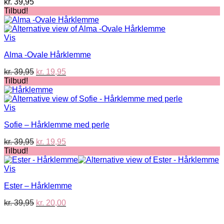
kr.
39,95
Tilbud!
Vis
Alma -Ovale Hårklemme
Den
Den
kr.
39,95
kr.
19,95
oprindelige
aktuelle
Tilbud!
pris
pris
var:
er:
kr. 39,95.
kr. 19,95.
Vis
Sofie – Hårklemme med perle
Den
Den
kr.
39,95
kr.
19,95
oprindelige
aktuelle
Tilbud!
pris
pris
var:
er:
Vis
kr. 39,95.
kr. 19,95.
Ester – Hårklemme
Den
Den
kr.
39,95
kr.
20,00
oprindelige
aktuelle
V
pris
pris