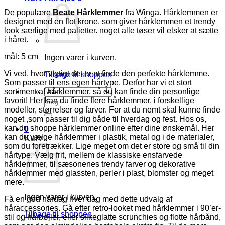
De populære
Beate Hårklemmer
fra Winga. Hårklemmen er
designet med en flot krone, som giver hårklemmen et trendy
look særlige med palietter. noget alle tøser vil elsker at sætte
i håret.
mål: 5 cm
Ingen varer i kurven.
Vi ved, hvor vigtigt det er at finde den perfekte hårklemme.
Tilbage til shoppen
Som passer til ens egen hårtype. Derfor har vi et stort
sortiment af hårklemmer, så du kan finde din personlige
favorit! Her kan du finde flere hårklemmer, i forskellige
Søg
modeller, størrelser og farver. For at du nemt skal kunne finde
efter:
noget ,som passer til dig både til hverdag og fest. Hos os,
kan du shoppe hårklemmer online efter dine ønskemål. Her
0
kan du vælge hårklemmer i plastik, metal og i de materialer,
Kurv
som du foretrækker. Lige meget om det er store og små til din
hårtype. Vælg frit, mellem de klassiske ensfarvede
hårklemmer, til sæsonenes trendy farver og dekorative
hårklemmer med glassten, perler i plast, blomster og meget
mere.
Ingen varer i kurven.
Få en god hårdag hver dag med dette udvalg af
håraccessories. Gå efter retro-looket med hårklemmer i 90’er-
Tilbage til shoppen
stil og hårbøjler, eller silkeglatte scrunchies og flotte hårbånd,