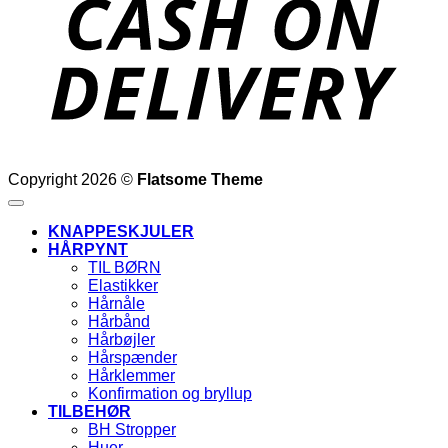
Copyright 2026 ©
Flatsome Theme
KNAPPESKJULER
HÅRPYNT
TIL BØRN
Elastikker
Hårnåle
Hårbånd
Hårbøjler
Hårspænder
Hårklemmer
Konfirmation og bryllup
TILBEHØR
BH Stropper
Huer