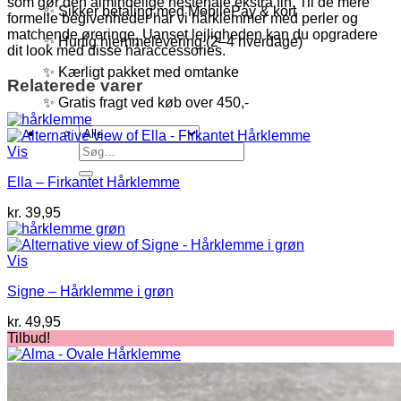
som gør den almindelige hestehale ekstra fin. Til de mere
✨ Sikker betaling med MobilePay & kort
formelle begivenheder har vi hårklemmer med perler og
matchende øreringe. Uanset lejligheden kan du opgradere
✨ Hurtig hjemmelevering (2–4 hverdage)
dit look med disse håraccessories.
✨ Kærligt pakket med omtanke
Relaterede varer
✨ Gratis fragt ved køb over 450,-
Søg
Vis
efter:
Ella – Firkantet Hårklemme
kr.
39,95
Vis
Signe – Hårklemme i grøn
kr.
49,95
Tilbud!