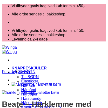
Fortsæt
Vi tilbyder gratis fragt ved køb for min. 450,-
til
Alle ordre sendes til pakkeshop.
indhold
Vi tilbyder gratis fragt ved køb for min. 450,-
Alle ordre sendes til pakkeshop.
Levering ca 2-4 dage
KNAPPESKJULER
Forside
/
TIL BØRN
HÅRPYNT
TIL BØRN
Elastikker
Hårnåle
Hårbånd
Hårbøjler
Hårspænder
Beate – Hårklemme med
Hårklemmer
Konfirmation og bryllup