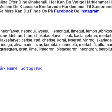
e Efter Dine Ønskemål. Her Kan Du Vælge Hårklemmer I Pla
, Mellem De Klassiske Ensfarvede Hårklemmer, Til Sæsonen
l Se Mere Kan Du Finde Os På
Facebook
Og
Instagram
l, neonfarvet, neongul, lysegul, lemongul, limegul, lemon ,abrikos
run, nøddebrun, brun, chokoladefarvet, teak, kastanjebrun, mørke
farvet, cerise, rød, cherise, koral, lyserød, vinrød, skarlagenrø
, indigo, akvamarin, azur, kornblå, marineblå, mørkeblå, ultramari
, græsgrøn, grøn, lime, limegrøn, pistacegrøn, neongrøn, petroli