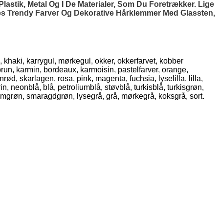
stik, Metal Og I De Materialer, Som Du Foretrækker. Lige
es Trendy Farver Og Dekorative Hårklemmer Med Glassten,
, khaki, karrygul, mørkegul, okker, okkerfarvet, kobber
brun, karmin, bordeaux, karmoisin, pastelfarver, orange,
d, skarlagen, rosa, pink, magenta, fuchsia, lyselilla, lilla,
n, neonblå, blå, petroliumblå, støvblå, turkisblå, turkisgrøn,
umgrøn, smaragdgrøn, lysegrå, grå, mørkegrå, koksgrå, sort.