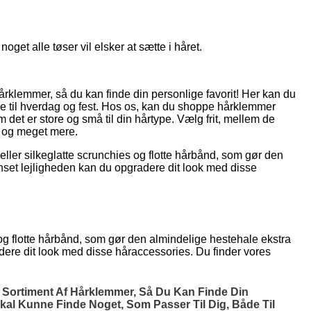
get alle tøser vil elsker at sætte i håret.
 hårklemmer, så du kan finde din personlige favorit! Her kan du
både til hverdag og fest. Hos os, kan du shoppe hårklemmer
det er store og små til din hårtype. Vælg frit, mellem de
r og meget mere.
eller silkeglatte scrunchies og flotte hårbånd, som gør den
nset lejligheden kan du opgradere dit look med disse
 og flotte hårbånd, som gør den almindelige hestehale ekstra
dere dit look med disse håraccessories. Du finder vores
rt Sortiment Af Hårklemmer, Så Du Kan Finde Din
Skal Kunne Finde Noget, Som Passer Til Dig, Både Til