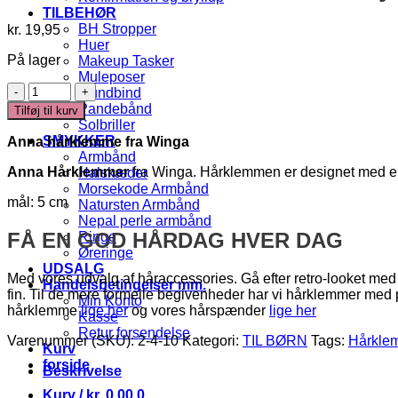
TILBEHØR
BH Stropper
kr.
19,95
Huer
På lager
Makeup Tasker
Muleposer
Anna
Mundbind
-
Pandebånd
Tilføj til kurv
Hårklemme
Solbriller
med
SMYKKER
Anna hårklemme fra
Winga
sløjfe
Armbånd
antal
Anna Hårklemmer
fra Winga. Hårklemmen er designet med en flo
Halskæder
Morsekode Armbånd
mål: 5 cm
Natursten Armbånd
Nepal perle armbånd
FÅ EN GOD HÅRDAG HVER DAG
Ringe
Øreringe
UDSALG
Med vores udvalg af håraccessories. Gå efter retro-looket med 
Handelsbetingelser mm.
fin. Til de mere formelle begivenheder har vi hårklemmer med
Min Konto
hårklemme
lige her
og vores hårspænder
lige her
Kasse
Retur forsendelse
Varenummer (SKU):
2-4-10
Kategori:
TIL BØRN
Tags:
Hårkle
Kurv
forside
Beskrivelse
Kurv /
kr.
0,00
0