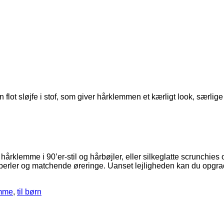
t sløjfe i stof, som giver hårklemmen et kærligt look, særlige no
hårklemme i 90’er-stil og hårbøjler, eller silkeglatte scrunchies
 perler og matchende øreringe. Uanset lejligheden kan du opgra
mme
,
til børn