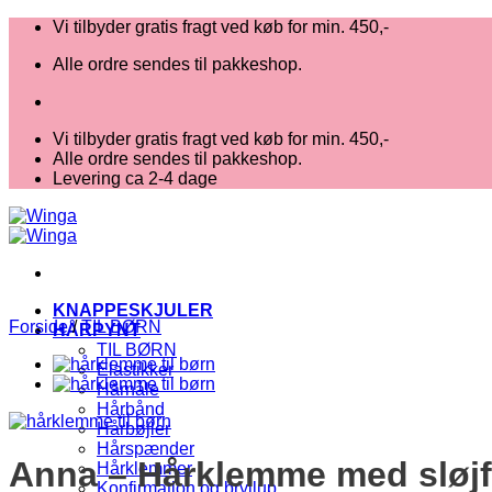
Fortsæt
Vi tilbyder gratis fragt ved køb for min. 450,-
til
Alle ordre sendes til pakkeshop.
indhold
Vi tilbyder gratis fragt ved køb for min. 450,-
Alle ordre sendes til pakkeshop.
Levering ca 2-4 dage
KNAPPESKJULER
Forside
/
TIL BØRN
HÅRPYNT
TIL BØRN
Elastikker
Hårnåle
Hårbånd
Hårbøjler
Hårspænder
Anna – Hårklemme med sløj
Hårklemmer
Konfirmation og bryllup