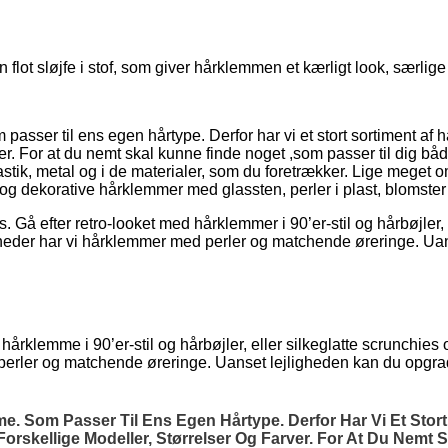
t sløjfe i stof, som giver hårklemmen et kærligt look, særlige no
 passer til ens egen hårtype. Derfor har vi et stort sortiment af
arver. For at du nemt skal kunne finde noget ,som passer til dig 
ik, metal og i de materialer, som du foretrækker. Lige meget om 
og dekorative hårklemmer med glassten, perler i plast, blomste
Gå efter retro-looket med hårklemmer i 90’er-stil og hårbøjler, 
enheder har vi hårklemmer med perler og matchende øreringe. Ua
hårklemme i 90’er-stil og hårbøjler, eller silkeglatte scrunchies
 perler og matchende øreringe. Uanset lejligheden kan du opgra
mme. Som Passer Til Ens Egen Hårtype. Derfor Har Vi Et Sto
Forskellige Modeller, Størrelser Og Farver. For At Du Nemt 