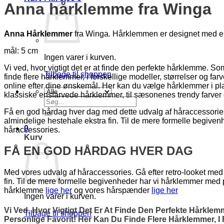
Anna hårklemme fra
Winga
Anna Hårklemmer
fra Winga. Hårklemmen er designet med en flo
mål: 5 cm
Ingen varer i kurven.
Vi ved, hvor vigtigt det er at finde den perfekte hårklemme. Som
Tilbage til shoppen
finde flere hårklemmer, i forskellige modeller, størrelser og f
online efter dine ønskemål. Her kan du vælge hårklemmer i plast
klassiske ensfarvede hårklemmer, til sæsonenes trendy farver 
Søg
efter:
Få en god hårdag hver dag med dette udvalg af håraccessories. 
almindelige hestehale ekstra fin. Til de mere formelle begiv
0
håraccessories.
Kurv
FÅ EN GOD HÅRDAG HVER DAG
Med vores udvalg af håraccessories. Gå efter retro-looket med 
fin. Til de mere formelle begivenheder har vi hårklemmer med
hårklemme
lige her
og vores hårspænder
lige her
Ingen varer i kurven.
Vi Ved, Hvor Vigtigt Det Er At Finde Den Perfekte Hårkle
Tilbage til shoppen
Personlige Favorit! Her Kan Du Finde Flere Hårklemmer, I 