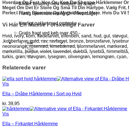
Hverdag Og Fest. Hos Os, Kan Du Shoppe Hårklemmer Onlin
✨ Sikker betaling med MobilePay & kort
Meget Om Det Er Store Og Små Til Din Hårtype. Vælg Frit
Perler I Plast, Blomster Og Meget Meget Mere. Hvis Du Vi
✨ Hurtig hjemmelevering (2–4 hverdage)
✨ Kærligt pakket med omtanke
Vi Har En Masse Forskellige Farver
✨ Gratis fragt ved køb over 450,-
Hvid, ivory, korn, flødefarvet, elfenben, sand, hud, gul, støvgu
,kobberfarve, guld, rav, ravfarvet, bronze, bronzefarve, lyseb
neonorange, rosenrød, kirsebærrød, blommefarvet, mørkerød, lakse
Søg
mørkelilla, purpur, violet, lavendel, dueblå, lyseblå, himmelblå
efter:
turkis, grøn, støvgrøn, lysegrøn, olivengrøn, lemongrøn, cyan
Relaterede varer
Vis
Ella – Dråbe Hårklemme i Sort og Hvid
kr.
39,95
Vis
Ella – Firkantet Hårklemme