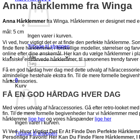
Anna hårklemme fra
Winga
Anna Hårklemmer
fra Winga. Hårklemmen er designet med en flo
mål: 5 cm
Ingen varer i kurven.
Vi ved, hvor vigtigt det er at finde den perfekte hårklemme. Som
Tilbage til shoppen
finde flere hårklemmer, i forskellige modeller, størrelser og f
online efter dine ønskemål. Her kan du vælge hårklemmer i plast
klassiske ensfarvede hårklemmer, til sæsonenes trendy farver 
Søg
efter:
Få en god hårdag hver dag med dette udvalg af håraccessories. 
almindelige hestehale ekstra fin. Til de mere formelle begiv
0
håraccessories.
Kurv
FÅ EN GOD HÅRDAG HVER DAG
Med vores udvalg af håraccessories. Gå efter retro-looket med 
fin. Til de mere formelle begivenheder har vi hårklemmer med
hårklemme
lige her
og vores hårspænder
lige her
Ingen varer i kurven.
Vi Ved, Hvor Vigtigt Det Er At Finde Den Perfekte Hårkle
Tilbage til shoppen
Personlige Favorit! Her Kan Du Finde Flere Hårklemmer, I 