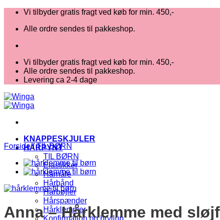
Fortsæt
Vi tilbyder gratis fragt ved køb for min. 450,-
til
Alle ordre sendes til pakkeshop.
indhold
Vi tilbyder gratis fragt ved køb for min. 450,-
Alle ordre sendes til pakkeshop.
Levering ca 2-4 dage
KNAPPESKJULER
Forside
/
TIL BØRN
HÅRPYNT
TIL BØRN
Elastikker
Hårnåle
Hårbånd
Hårbøjler
Hårspænder
Anna – Hårklemme med sløj
Hårklemmer
Konfirmation og bryllup