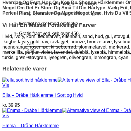
Hverdag Og Fest. Hos Os, Kan Du Shoppe Hårklemmer Onlin
✨ Sikker betaling med MobilePay & kort
Meget Om Det Er Store Og Små Til Din Hårtype. Vælg Frit
Perler I Plast, Blomster Og Meget Meget Mere. Hvis Du Vi
✨ Hurtig hjemmelevering (2–4 hverdage)
✨ Kærligt pakket med omtanke
Vi Har En Masse Forskellige Farver
✨ Gratis fragt ved køb over 450,-
Hvid, ivory, korn, flødefarvet, elfenben, sand, hud, gul, støvgu
,kobberfarve, guld, rav, ravfarvet, bronze, bronzefarve, lyseb
neonorange, rosenrød, kirsebærrød, blommefarvet, mørkerød, lakse
Søg
mørkelilla, purpur, violet, lavendel, dueblå, lyseblå, himmelblå
efter:
turkis, grøn, støvgrøn, lysegrøn, olivengrøn, lemongrøn, cyan
Relaterede varer
Vis
Ella – Dråbe Hårklemme i Sort og Hvid
kr.
39,95
Vis
Emma – Dråbe Hårklemme