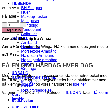
TILBEHØR
BH Stropper
kr.
19,95
Huer
På lager
Makeup Tasker
Muleposer
Anna
Mundbind
-
Pandebånd
Tilføj til kurv
Hårklemme
Solbriller
med
SMYKKER
Anna hårklemme fra
Winga
sløjfe
Armbånd
antal
Anna Hårklemmer
fra Winga. Hårklemmen er designet med en flo
Halskæder
Morsekode Armbånd
mål: 5 cm
Natursten Armbånd
Nepal perle armbånd
FÅ EN GOD HÅRDAG HVER DAG
Ringe
Øreringe
UDSALG
Med vores udvalg af håraccessories. Gå efter retro-looket med 
Handelsbetingelser mm.
fin. Til de mere formelle begivenheder har vi hårklemmer med
Min Konto
hårklemme
lige her
og vores hårspænder
lige her
Kasse
Retur forsendelse
Varenummer (SKU):
2-4-7
Kategori:
TIL BØRN
Tags:
Hårklem
Kurv
forside
Beskrivelse
Kurv /
kr.
0,00
0