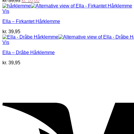
Den
Den
kr.
39,95
kr.
10,00
oprindelige
aktuelle
pris
pris
Vis
var:
er:
Ella – Firkantet Hårklemme
kr. 39,95.
kr. 10,00.
kr.
39,95
Vis
Ella – Dråbe Hårklemme
kr.
39,95