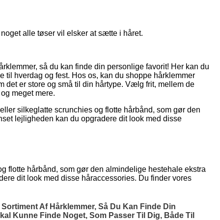
get alle tøser vil elsker at sætte i håret.
 hårklemmer, så du kan finde din personlige favorit! Her kan du
både til hverdag og fest. Hos os, kan du shoppe hårklemmer
det er store og små til din hårtype. Vælg frit, mellem de
r og meget mere.
eller silkeglatte scrunchies og flotte hårbånd, som gør den
nset lejligheden kan du opgradere dit look med disse
 og flotte hårbånd, som gør den almindelige hestehale ekstra
dere dit look med disse håraccessories. Du finder vores
rt Sortiment Af Hårklemmer, Så Du Kan Finde Din
Skal Kunne Finde Noget, Som Passer Til Dig, Både Til