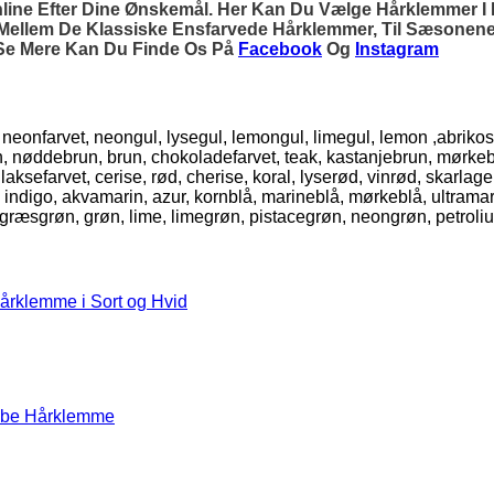
e Efter Dine Ønskemål. Her Kan Du Vælge Hårklemmer I Pla
, Mellem De Klassiske Ensfarvede Hårklemmer, Til Sæsonen
l Se Mere Kan Du Finde Os På
Facebook
Og
Instagram
l, neonfarvet, neongul, lysegul, lemongul, limegul, lemon ,abrikos
run, nøddebrun, brun, chokoladefarvet, teak, kastanjebrun, mørke
farvet, cerise, rød, cherise, koral, lyserød, vinrød, skarlagenrø
, indigo, akvamarin, azur, kornblå, marineblå, mørkeblå, ultramari
, græsgrøn, grøn, lime, limegrøn, pistacegrøn, neongrøn, petroli