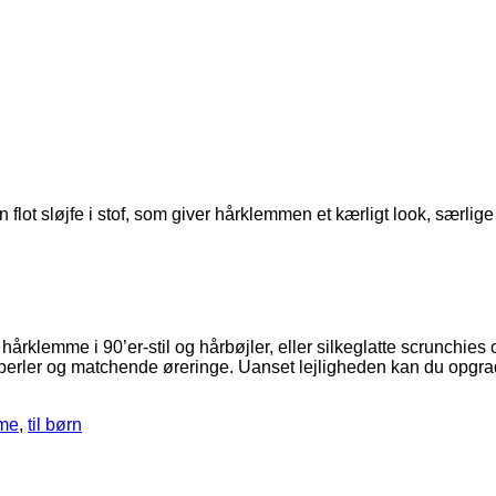
t sløjfe i stof, som giver hårklemmen et kærligt look, særlige no
hårklemme i 90’er-stil og hårbøjler, eller silkeglatte scrunchies
 perler og matchende øreringe. Uanset lejligheden kan du opgra
me
,
til børn