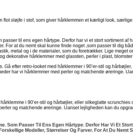
t sløjfe i stof, som giver hårklemmen et kærligt look, særlige no
 passer til ens egen hårtype. Derfor har vi et stort sortiment af
arver. For at du nemt skal kunne finde noget ,som passer til dig 
ik, metal og i de materialer, som du foretrækker. Lige meget om 
og dekorative hårklemmer med glassten, perler i plast, blomste
Gå efter retro-looket med hårklemmer i 90’er-stil og hårbøjler, 
enheder har vi hårklemmer med perler og matchende øreringe. Ua
hårklemme i 90’er-stil og hårbøjler, eller silkeglatte scrunchies
 perler og matchende øreringe. Uanset lejligheden kan du opgra
mme. Som Passer Til Ens Egen Hårtype. Derfor Har Vi Et Sto
Forskellige Modeller, Størrelser Og Farver. For At Du Nemt 