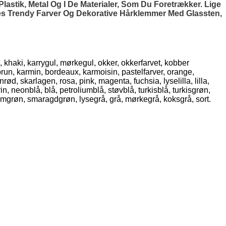
stik, Metal Og I De Materialer, Som Du Foretrækker. Lige
es Trendy Farver Og Dekorative Hårklemmer Med Glassten,
, khaki, karrygul, mørkegul, okker, okkerfarvet, kobber
brun, karmin, bordeaux, karmoisin, pastelfarver, orange,
d, skarlagen, rosa, pink, magenta, fuchsia, lyselilla, lilla,
n, neonblå, blå, petroliumblå, støvblå, turkisblå, turkisgrøn,
umgrøn, smaragdgrøn, lysegrå, grå, mørkegrå, koksgrå, sort.