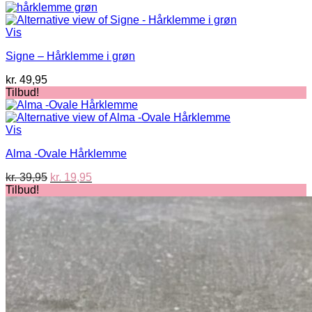
Vis
Signe – Hårklemme i grøn
kr.
49,95
Tilbud!
Vis
Alma -Ovale Hårklemme
Den
Den
kr.
39,95
kr.
19,95
oprindelige
aktuelle
Tilbud!
pris
pris
var:
er:
kr. 39,95.
kr. 19,95.