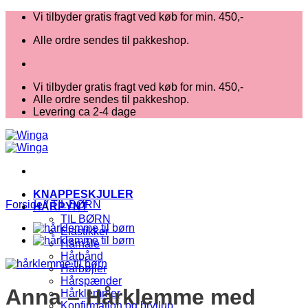
Fortsæt
Vi tilbyder gratis fragt ved køb for min. 450,-
til
Alle ordre sendes til pakkeshop.
indhold
Vi tilbyder gratis fragt ved køb for min. 450,-
Alle ordre sendes til pakkeshop.
Levering ca 2-4 dage
KNAPPESKJULER
Forside
/
TIL BØRN
HÅRPYNT
TIL BØRN
Elastikker
Hårnåle
Hårbånd
Hårbøjler
Hårspænder
Anna – Hårklemme med
Hårklemmer
Konfirmation og bryllup