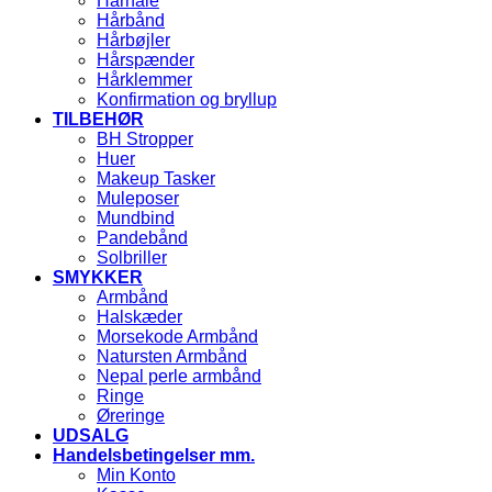
Hårnåle
Hårbånd
Hårbøjler
Hårspænder
Hårklemmer
Konfirmation og bryllup
TILBEHØR
BH Stropper
Huer
Makeup Tasker
Muleposer
Mundbind
Pandebånd
Solbriller
SMYKKER
Armbånd
Halskæder
Morsekode Armbånd
Natursten Armbånd
Nepal perle armbånd
Ringe
Øreringe
UDSALG
Handelsbetingelser mm.
Min Konto