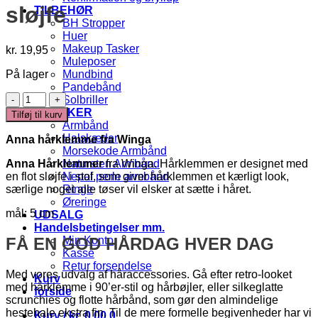
sløjfe
TILBEHØR
BH Stropper
Huer
Makeup Tasker
kr.
19,95
Muleposer
På lager
Mundbind
Pandebånd
Anna
Solbriller
-
SMYKKER
Tilføj til kurv
Hårklemme
Armbånd
med
Halskæder
Anna hårklemme fra
Winga
sløjfe
Morsekode Armbånd
antal
Anna Hårklemmer
fra Winga. Hårklemmen er designet med
Natursten Armbånd
en flot sløjfe i stof, som giver hårklemmen et kærligt look,
Nepal perle armbånd
særlige noget alle tøser vil elsker at sætte i håret.
Ringe
Øreringe
mål: 5 cm
UDSALG
Handelsbetingelser mm.
FÅ EN GOD HÅRDAG HVER DAG
Min Konto
Kasse
Retur forsendelse
Med vores udvalg af håraccessories. Gå efter retro-looket
Kurv
med hårklemme i 90’er-stil og hårbøjler, eller silkeglatte
forside
scrunchies og flotte hårbånd, som gør den almindelige
hestehale ekstra fin. Til de mere formelle begivenheder har vi
Kurv /
kr.
0,00
0