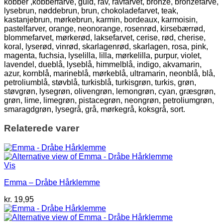
kobber ,kobberfarve, guld, rav, ravfarvet, bronze, bronzefarve,
lysebrun, nøddebrun, brun, chokoladefarvet, teak,
kastanjebrun, mørkebrun, karmin, bordeaux, karmoisin,
pastelfarver, orange, neonorange, rosenrød, kirsebærrød,
blommefarvet, mørkerød, laksefarvet, cerise, rød, cherise,
koral, lyserød, vinrød, skarlagenrød, skarlagen, rosa, pink,
magenta, fuchsia, lyselilla, lilla, mørkelilla, purpur, violet,
lavendel, dueblå, lyseblå, himmelblå, indigo, akvamarin,
azur, kornblå, marineblå, mørkeblå, ultramarin, neonblå, blå,
petroliumblå, støvblå, turkisblå, turkisgrøn, turkis, grøn,
støvgrøn, lysegrøn, olivengrøn, lemongrøn, cyan, græsgrøn,
grøn, lime, limegrøn, pistacegrøn, neongrøn, petroliumgrøn,
smaragdgrøn, lysegrå, grå, mørkegrå, koksgrå, sort.
Relaterede varer
Vis
Emma – Dråbe Hårklemme
kr.
19,95