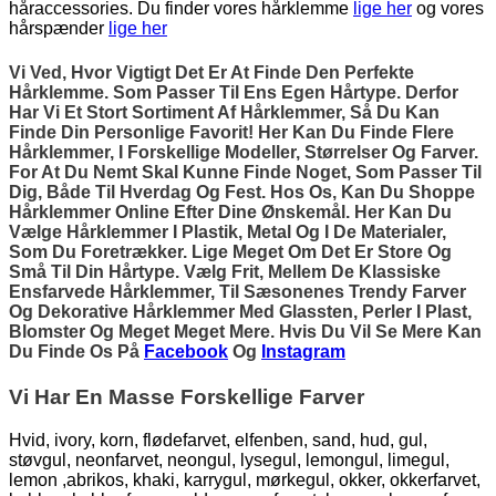
håraccessories. Du finder vores hårklemme
lige her
og vores
hårspænder
lige her
Vi Ved, Hvor Vigtigt Det Er At Finde Den Perfekte
Hårklemme. Som Passer Til Ens Egen Hårtype. Derfor
Har Vi Et Stort Sortiment Af Hårklemmer, Så Du Kan
Finde Din Personlige Favorit! Her Kan Du Finde Flere
Hårklemmer, I Forskellige Modeller, Størrelser Og Farver.
For At Du Nemt Skal Kunne Finde Noget, Som Passer Til
Dig, Både Til Hverdag Og Fest. Hos Os, Kan Du Shoppe
Hårklemmer Online Efter Dine Ønskemål. Her Kan Du
Vælge Hårklemmer I Plastik, Metal Og I De Materialer,
Som Du Foretrækker. Lige Meget Om Det Er Store Og
Små Til Din Hårtype. Vælg Frit, Mellem De Klassiske
Ensfarvede Hårklemmer, Til Sæsonenes Trendy Farver
Og Dekorative Hårklemmer Med Glassten, Perler I Plast,
Blomster Og Meget Meget Mere. Hvis Du Vil Se Mere Kan
Du Finde Os På
Facebook
Og
Instagram
Vi Har En Masse Forskellige Farver
Hvid, ivory, korn, flødefarvet, elfenben, sand, hud, gul,
støvgul, neonfarvet, neongul, lysegul, lemongul, limegul,
lemon ,abrikos, khaki, karrygul, mørkegul, okker, okkerfarvet,