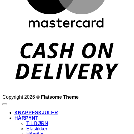
D
Copyright 2026 ©
Flatsome Theme
KNAPPESKJULER
HÅRPYNT
TIL BØRN
Elastikker