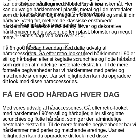
kan du shoppe hårklemmer online efter dine ønskemål. Her
✨ Sikker betaling med MobilePay & kort
kan du vælge hårklemmer i plastik, metal og i de materialer,
✨ Hurtig hjemmelevering (2–4 hverdage)
som du foretrækker. Lige meget om det er store og små til din
hårtype. Vælg frit, mellem de klassiske ensfarvede
✨ Kærligt pakket med omtanke
hårklemmer, til sæsonenes trendy farver og dekorative
hårklemmer med glassten, perler i plast, blomster og meget
✨ Gratis fragt ved køb over 450,-
mere.
Få en god hårdag hver dag med dette udvalg af
Søg
håraccessories. Gå efter retro-looket med hårklemmer i 90’er-
efter:
stil og hårbøjler, eller silkeglatte scrunchies og flotte hårbånd,
som gør den almindelige hestehale ekstra fin. Til de mere
formelle begivenheder har vi hårklemmer med perler og
matchende øreringe. Uanset lejligheden kan du opgradere
dit look med disse håraccessories.
FÅ EN GOD HÅRDAG HVER DAG
Med vores udvalg af håraccessories. Gå efter retro-looket
med hårklemme i 90’er-stil og hårbøjler, eller silkeglatte
scrunchies og flotte hårbånd, som gør den almindelige
hestehale ekstra fin. Til de mere formelle begivenheder har vi
hårklemmer med perler og matchende øreringe. Uanset
lejligheden kan du opgradere dit look med disse