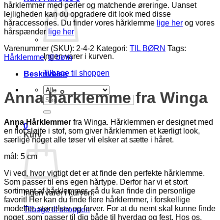
hårklemmer med perler og matchende øreringe. Uanset
lejligheden kan du opgradere dit look med disse
håraccessories. Du finder vores hårklemme
lige her
og vores
hårspænder
lige her
Varenummer (SKU):
2-4-2
Kategori:
TIL BØRN
Tags:
Ingen varer i kurven.
Hårklemme
,
til børn
Tilbage til shoppen
Beskrivelse
Anna hårklemme fra
Winga
Søg
efter:
Anna Hårklemmer
fra Winga. Hårklemmen er designet med
0
en flot sløjfe i stof, som giver hårklemmen et kærligt look,
Kurv
særlige noget alle tøser vil elsker at sætte i håret.
mål: 5 cm
Vi ved, hvor vigtigt det er at finde den perfekte hårklemme.
Som passer til ens egen hårtype. Derfor har vi et stort
sortiment af hårklemmer, så du kan finde din personlige
Ingen varer i kurven.
favorit! Her kan du finde flere hårklemmer, i forskellige
modeller, størrelser og farver. For at du nemt skal kunne finde
Tilbage til shoppen
noget ,som passer til dig både til hverdag og fest. Hos os,