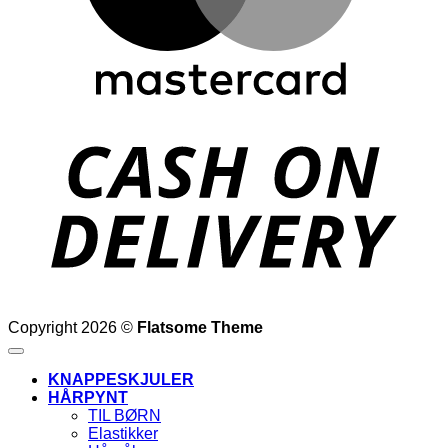
D
Copyright 2026 ©
Flatsome Theme
KNAPPESKJULER
HÅRPYNT
TIL BØRN
Elastikker