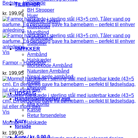
Bedste – Halskæde
TILBEHØR
BH Stropper
kr.
199,95
Huer
Makeup Tasker
Muleposer
Mundbind
Pandebånd
Solbriller
SMYKKER
Vis
Armbånd
Halskæder
Farmor – Halskæde
Morsekode Armbånd
Natursten Armbånd
kr.
199,95
Nepal perle armbånd
Ringe
Øreringe
UDSALG
Handelsbetingelser mm.
Min Konto
Kasse
Vis
Retur forsendelse
Kurv
Mormor – Halskæde
forside
kr.
199,95
Kurv /
kr.
0,00
0