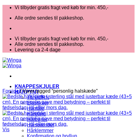
Fortsæt
Vi tilbyder gratis fragt ved køb for min. 450,-
til
Alle ordre sendes til pakkeshop.
indhold
Vi tilbyder gratis fragt ved køb for min. 450,-
Alle ordre sendes til pakkeshop.
Levering ca 2-4 dage
KNAPPESKJULER
Forside
/
Varer tagged “personlig halskæde”
HÅRPYNT
TIL BØRN
Elastikker
Hårnåle
Hårbånd
Hårbøjler
Hårspænder
Vis
Hårklemmer
Konfirmation og bryllup