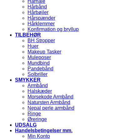
Hårnåle
Hårbånd
Hårbøjler
Hårspænder
Hårklemmer
Konfirmation og bryllup
TILBEHØR
BH Stropper
Huer
Makeup Tasker
Muleposer
Mundbind
Pandebånd
Solbriller
SMYKKER
Armbånd
Halskæder
Morsekode Armbånd
Natursten Armbånd
Nepal perle armbånd
Ringe
Øreringe
UDSALG
Handelsbetingelser mm.
Min Konto