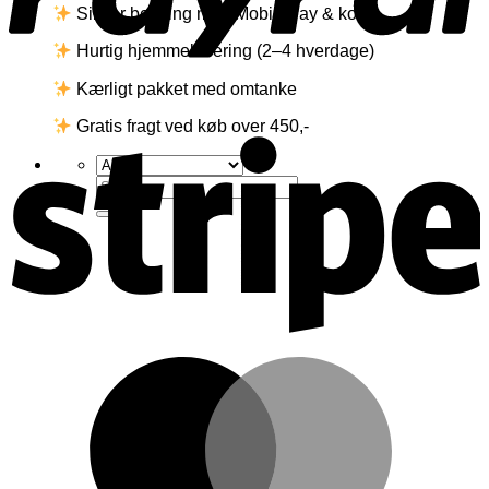
Sikker betaling med MobilePay & kort
Hurtig hjemmelevering (2–4 hverdage)
Kærligt pakket med omtanke
S
Gratis fragt ved køb over 450,-
Søg
efter:
M