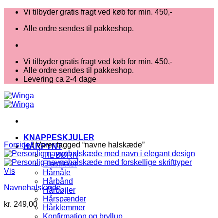
Fortsæt
Vi tilbyder gratis fragt ved køb for min. 450,-
til
Alle ordre sendes til pakkeshop.
indhold
Vi tilbyder gratis fragt ved køb for min. 450,-
Alle ordre sendes til pakkeshop.
Levering ca 2-4 dage
KNAPPESKJULER
Forside
/
Varer tagged “navne halskæde”
HÅRPYNT
TIL BØRN
Elastikker
Vis
Hårnåle
Hårbånd
Navnehalskæde
Hårbøjler
Hårspænder
kr.
249,00
Hårklemmer
V
Konfirmation og bryllup