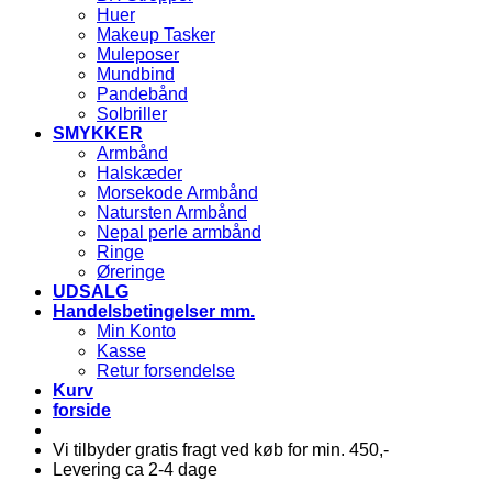
Huer
Makeup Tasker
Muleposer
Mundbind
Pandebånd
Solbriller
SMYKKER
Armbånd
Halskæder
Morsekode Armbånd
Natursten Armbånd
Nepal perle armbånd
Ringe
Øreringe
UDSALG
Handelsbetingelser mm.
Min Konto
Kasse
Retur forsendelse
Kurv
forside
Vi tilbyder gratis fragt ved køb for min. 450,-
Levering ca 2-4 dage