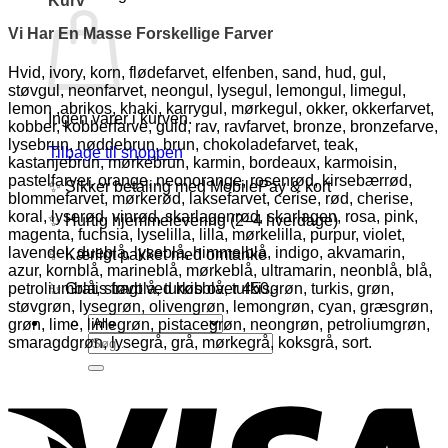
Kurv
Vi Har En Masse Forskellige Farver
Hvid, ivory, korn, flødefarvet, elfenben, sand, hud, gul,
støvgul, neonfarvet, neongul, lysegul, lemongul, limegul,
lemon ,abrikos, khaki, karrygul, mørkegul, okker, okkerfarvet,
Ingen varer i kurven.
kobber, kobberfarve, guld, rav, ravfarvet, bronze, bronzefarve,
lysebrun, nøddebrun, brun, chokoladefarvet, teak,
Tilbage til shoppen
kastanjebrun, mørkebrun, karmin, bordeaux, karmoisin,
pastelfarver, orange, neonorange, rosenrød, kirsebærrød,
✨ Sikker betaling med MobilePay & kort
blommefarvet, mørkerød, laksefarvet, cerise, rød, cherise,
koral, lyserød, vinrød, skarlagenrød, skarlagen, rosa, pink,
✨ Hurtig hjemmelevering (2–4 hverdage)
magenta, fuchsia, lyselilla, lilla, mørkelilla, purpur, violet,
lavendel, dueblå, lyseblå, himmelblå, indigo, akvamarin,
✨ Kærligt pakket med omtanke
azur, kornblå, marineblå, mørkeblå, ultramarin, neonblå, blå,
✨ Gratis fragt ved køb over 450,-
petroliumblå, støvblå, turkisblå, turkisgrøn, turkis, grøn,
støvgrøn, lysegrøn, olivengrøn, lemongrøn, cyan, græsgrøn,
grøn, lime, limegrøn, pistacegrøn, neongrøn, petroliumgrøn,
Søg
smaragdgrøn, lysegrå, grå, mørkegrå, koksgrå, sort.
efter:
V