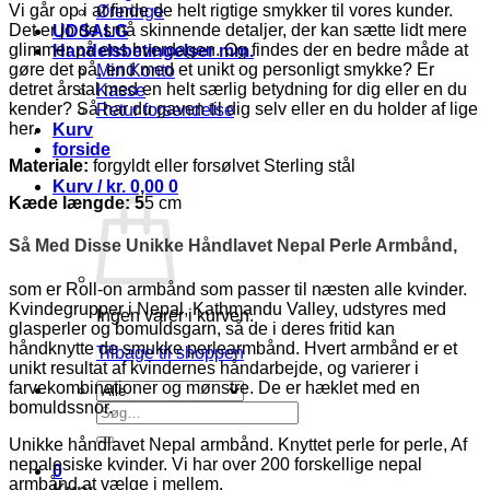
Vi går op i at finde de helt rigtige smykker til vores kunder.
Øreringe
Det er jo de små skinnende detaljer, der kan sætte lidt mere
UDSALG
glimmer på ens hverdagen. Og findes der en bedre måde at
Handelsbetingelser mm.
gøre det på, end med et unikt og personligt smykke? Er
Min Konto
detret årstal med en helt særlig betydning for dig eller en du
Kasse
kender? Så har du gaven til dig selv eller en du holder af lige
Retur forsendelse
her.
Kurv
forside
Materiale:
forgyldt eller forsølvet Sterling stål
Kurv /
kr.
0,00
0
Kæde længde: 5
5 cm
Så Med Disse Unikke Håndlavet Nepal Perle Armbånd,
som er Roll-on armbånd som passer til næsten alle kvinder.
Kvindegrupper i Nepal, Kathmandu Valley, udstyres med
Ingen varer i kurven.
glasperler og bomuldsgarn, så de i deres fritid kan
håndknytte de smukke perlearmbånd. Hvert armbånd er et
Tilbage til shoppen
unikt resultat af kvindernes håndarbejde, og varierer i
farvekombinationer og mønstre. De er hæklet med en
bomuldssnor.
Søg
efter:
Unikke håndlavet Nepal armbånd. Knyttet perle for perle, Af
nepalesiske kvinder. Vi har over 200 forskellige nepal
0
armbånd at vælge i mellem.