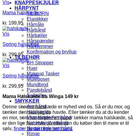
Vis
KNAPPESKJULER
HÅRPYNT
Mama halskæde
TIL BØRN
Elastikker
kr.
199,95
Hårnåle
Hårbånd
Vis
Hårbøjler
Hårspænder
Spring halskæde
Hårklemmer
Konfirmation og bryllup
kr.
299,95
TILBEHØR
BH Stropper
Vis
Huer
Makeup Tasker
Spring halskæde
Muleposer
Mundbind
kr.
299,95
Pandebånd
Solbriller
Mama Halskæde fra Winga 149 kr
SMYKKER
Armbånd
Denne skønne halskæde er nyhed ved os. Så er du mor, og
Halskæder
tænker den skal jeg da havde. Eller tænker du at du kender
Morsekode Armbånd
en mor, som har fortjent en super lækker mama halskæde, så
Natursten Armbånd
er den lige her. Hvis du eller den du køber den til mere er til
Nepal perle armbånd
sølv,
finder du den lige her i sølv.
Ringe