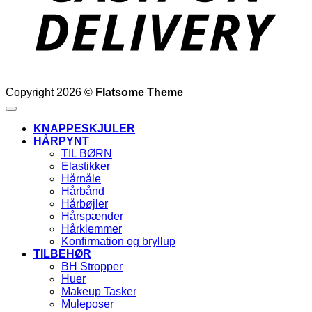
Copyright 2026 ©
Flatsome Theme
KNAPPESKJULER
HÅRPYNT
TIL BØRN
Elastikker
Hårnåle
Hårbånd
Hårbøjler
Hårspænder
Hårklemmer
Konfirmation og bryllup
TILBEHØR
BH Stropper
Huer
Makeup Tasker
Muleposer