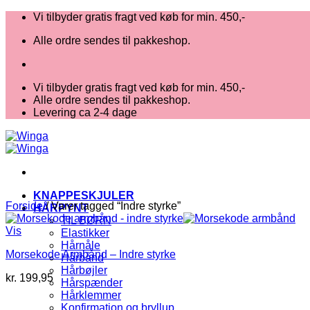
Fortsæt
Vi tilbyder gratis fragt ved køb for min. 450,-
til
Alle ordre sendes til pakkeshop.
indhold
Vi tilbyder gratis fragt ved køb for min. 450,-
Alle ordre sendes til pakkeshop.
Levering ca 2-4 dage
KNAPPESKJULER
Forside
/
Varer tagged “Indre styrke”
HÅRPYNT
TIL BØRN
Vis
Elastikker
Hårnåle
Morsekode Armbånd – Indre styrke
Hårbånd
Hårbøjler
kr.
199,95
Hårspænder
Hårklemmer
Konfirmation og bryllup