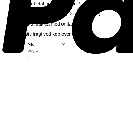
✨ Sikker betaling med MobilePay & kort
✨ Hurtig hjemmelevering (2–4 hverdage)
✨ Kærligt pakket med omtanke
✨ Gratis fragt ved køb over 450,-
Søg
efter: