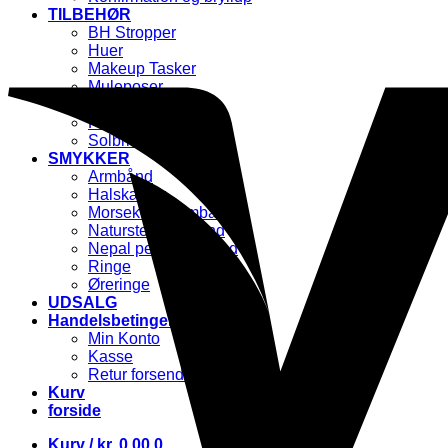
TILBEHØR
BH Stropper
Huer
Makeup Tasker
Muleposer
Mundbind
Pandebånd
Solbriller
SMYKKER
Armbånd
Halskæder
Morsekode Armbånd
Natursten Armbånd
Nepal perle armbånd
Ringe
Øreringe
UDSALG
Handelsbetingelser mm.
Min Konto
Kasse
Retur forsendelse
Kurv
forside
Kurv /
kr.
0,00
0