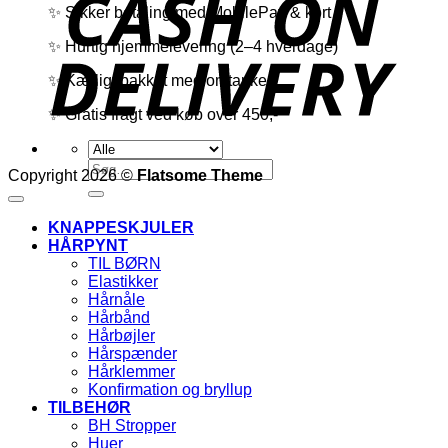
✨ Sikker betaling med MobilePay & kort
✨ Hurtig hjemmelevering (2–4 hverdage)
✨ Kærligt pakket med omtanke
✨ Gratis fragt ved køb over 450,-
Søg
Copyright 2026 ©
Flatsome Theme
efter:
KNAPPESKJULER
HÅRPYNT
TIL BØRN
Elastikker
Hårnåle
Hårbånd
Hårbøjler
Hårspænder
Hårklemmer
Konfirmation og bryllup
TILBEHØR
BH Stropper
Huer