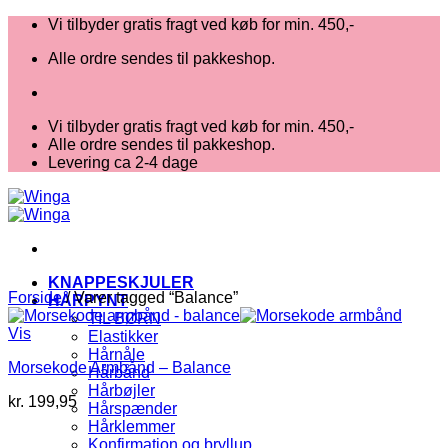
Fortsæt
Vi tilbyder gratis fragt ved køb for min. 450,-
til
Alle ordre sendes til pakkeshop.
indhold
Vi tilbyder gratis fragt ved køb for min. 450,-
Alle ordre sendes til pakkeshop.
Levering ca 2-4 dage
KNAPPESKJULER
Forside
/
Varer tagged “Balance”
HÅRPYNT
TIL BØRN
Vis
Elastikker
Hårnåle
Morsekode Armbånd – Balance
Hårbånd
Hårbøjler
kr.
199,95
Hårspænder
V
Hårklemmer
Konfirmation og bryllup