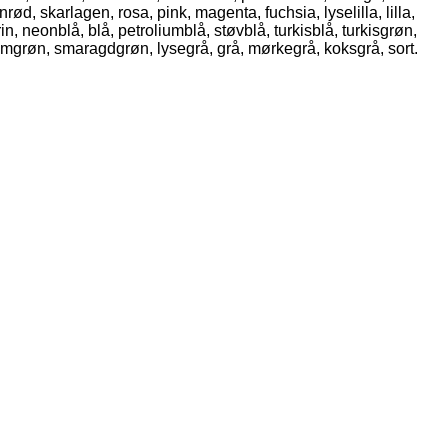
d, skarlagen, rosa, pink, magenta, fuchsia, lyselilla, lilla,
n, neonblå, blå, petroliumblå, støvblå, turkisblå, turkisgrøn,
umgrøn, smaragdgrøn, lysegrå, grå, mørkegrå, koksgrå, sort.