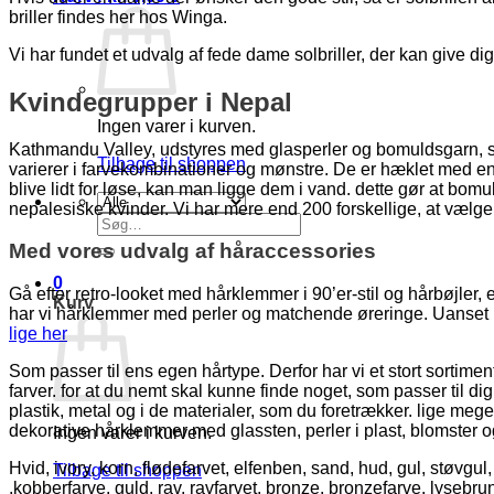
briller findes her hos Winga.
Vi har fundet et udvalg af fede dame solbriller, der kan give dig 
Kvindegrupper i Nepal
Ingen varer i kurven.
Kathmandu Valley, udstyres med glasperler og bomuldsgarn, så
Tilbage til shoppen
varierer i farvekombinationer og mønstre. De er hæklet med en 
blive lidt for løse, kan man ligge dem i vand. dette gør at bo
nepalesiske kvinder. Vi har mere end 200 forskellige, at vælge 
Søg
efter:
Med vores udvalg af håraccessories
0
Gå efter retro-looket med hårklemmer i 90’er-stil og hårbøjler,
Kurv
har vi hårklemmer med perler og matchende øreringe. Uanset 
lige her
Som passer til ens egen hårtype. Derfor har vi et stort sortimen
farver. for at du nemt skal kunne finde noget, som passer til 
plastik, metal og i de materialer, som du foretrækker. lige meg
dekorative hårklemmer med glassten, perler i plast, blomster 
Ingen varer i kurven.
Hvid, ivory, korn, flødefarvet, elfenben, sand, hud, gul, støvgu
Tilbage til shoppen
,kobberfarve, guld, rav, ravfarvet, bronze, bronzefarve, lyseb