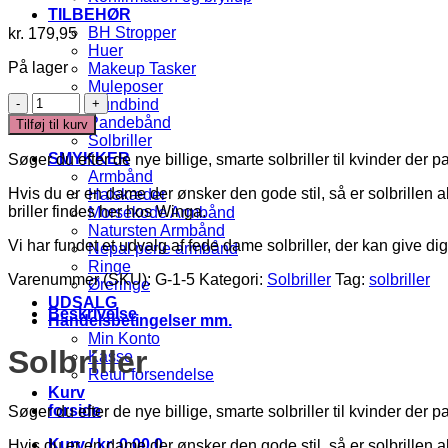
TILBEHØR
BH Stropper
kr.
179,95
Huer
På lager
Makeup Tasker
Muleposer
Solbriller
Mundbind
antal
Pandebånd
Tilføj til kurv
Solbriller
SMYKKER
Søger du efter de nye billige, smarte solbriller til kvinder der pa
Armbånd
Hvis du er en dame der ønsker den gode stil, så er solbrillen a
Halskæder
briller findes her hos Winga.
Morsekode Armbånd
Natursten Armbånd
Vi har fundet et udvalg af fede dame solbriller, der kan give dig 
Nepal perle armbånd
Ringe
Varenummer (SKU):
G-1-5
Kategori:
Solbriller
Tag:
solbriller
Øreringe
UDSALG
Beskrivelse
Handelsbetingelser mm.
Min Konto
Solbriller
Kasse
Retur forsendelse
Kurv
forside
Søger du efter de nye billige, smarte solbriller til kvinder der pa
Kurv /
kr.
0,00
0
Hvis du er en dame der ønsker den gode stil, så er solbrillen a