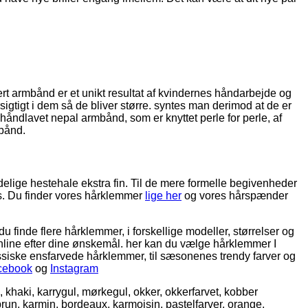
t armbånd er et unikt resultat af kvindernes håndarbejde og
gtigt i dem så de bliver større. syntes man derimod at de er
håndlavet nepal armbånd, som er knyttet perle for perle, af
mbånd.
ndelige hestehale ekstra fin. Til de mere formelle begivenheder
s. Du finder vores hårklemmer
lige her
og vores hårspænder
u finde flere hårklemmer, i forskellige modeller, størrelser og
 online efter dine ønskemål. her kan du vælge hårklemmer I
lassiske ensfarvede hårklemmer, til sæsonenes trendy farver og
cebook
og
Instagram
, khaki, karrygul, mørkegul, okker, okkerfarvet, kobber
brun, karmin, bordeaux, karmoisin, pastelfarver, orange,