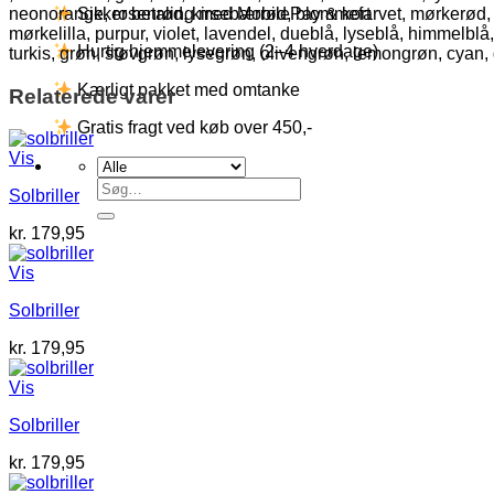
neonorange, rosenrød, kirsebærrød, blommefarvet, mørkerød, lakse
Sikker betaling med MobilePay & kort
mørkelilla, purpur, violet, lavendel, dueblå, lyseblå, himmelblå
Hurtig hjemmelevering (2–4 hverdage)
turkis, grøn, støvgrøn, lysegrøn, olivengrøn, lemongrøn, cyan
Kærligt pakket med omtanke
Relaterede varer
Gratis fragt ved køb over 450,-
Vis
Søg
Solbriller
efter:
kr.
179,95
Vis
Solbriller
kr.
179,95
Vis
Solbriller
kr.
179,95