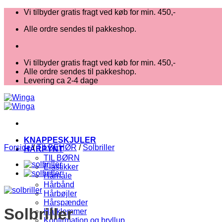
Fortsæt
Vi tilbyder gratis fragt ved køb for min. 450,-
til
Alle ordre sendes til pakkeshop.
indhold
Vi tilbyder gratis fragt ved køb for min. 450,-
Alle ordre sendes til pakkeshop.
Levering ca 2-4 dage
KNAPPESKJULER
Forside
/
TILBEHØR
/
Solbriller
HÅRPYNT
TIL BØRN
Elastikker
Hårnåle
Hårbånd
Hårbøjler
Hårspænder
Solbriller
Hårklemmer
Konfirmation og bryllup