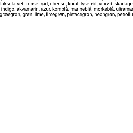
farvet, cerise, rød, cherise, koral, lyserød, vinrød, skarlagenrø
, indigo, akvamarin, azur, kornblå, marineblå, mørkeblå, ultramari
, græsgrøn, grøn, lime, limegrøn, pistacegrøn, neongrøn, petroli