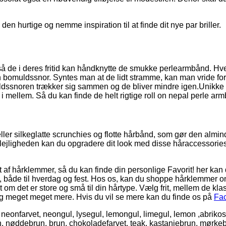
den hurtige og nemme inspiration til at finde dit nye par briller.
 de i deres fritid kan håndknytte de smukke perlearmbånd. Hver
bomuldssnor. Syntes man at de lidt stramme, kan man vride forsi
muldssnoren trækker sig sammen og de bliver mindre igen.Unikke 
i mellem. Så du kan finde de helt rigtige roll on nepal perle ar
 eller silkeglatte scrunchies og flotte hårbånd, som gør den almi
lejligheden kan du opgradere dit look med disse håraccessorie
t af hårklemmer, så du kan finde din personlige Favorit! her kan d
dig, både til hverdag og fest. Hos os, kan du shoppe hårklemmer
et om det er store og små til din hårtype. Vælg frit, mellem de k
og meget meget mere. Hvis du vil se mere kan du finde os på
Fa
l, neonfarvet, neongul, lysegul, lemongul, limegul, lemon ,abrikos
run, nøddebrun, brun, chokoladefarvet, teak, kastanjebrun, mørke