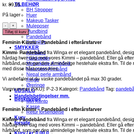
TILBEHØR
kr.
89,95
BH Stropper
På lager
Huer
Makeup Tasker
Kimmi
Muleposer
-
Mundbind
Tilføj til kurv
Pandebånd
Pandebånd
i
Solbriller
Feminin Kimmi – Pandebånd i efterårsfarver
Grøn
SMYKKER
antal
Kimmi- Pandebånd
fra Winga er et elegant pandebånd, designe
Armbånd
hårdag hver dag med vores Kimmi – pandebånd. Eller gå efter retr
Halskæder
hårbånd, som gør den almindelige hestehale ekstra fin. Til d
Morsekode Armbånd
med disse håraccessories.
Natursten Armbånd
Nepal perle armbånd
Vi anbefaler at du vaske pandebåndet på max 30 grader.
Ringe
Øreringe
Varenummer (SKU):
P-2-3
Kategori:
Pandebånd
Tag:
pandeb
UDSALG
Handelsbetingelser mm.
Beskrivelse
Min Konto
Kasse
Feminin Kimmi – Pandebånd i efterårsfarver
Retur forsendelse
Kurv
Kimmi- Pandebånd
fra Winga er et elegant pandebånd, designe
forside
hårdag hver dag med vores Kimmi – pandebånd. Eller gå efter retr
hårbånd, som gør den almindelige hestehale ekstra fin. Til d
Kurv /
kr.
0,00
0