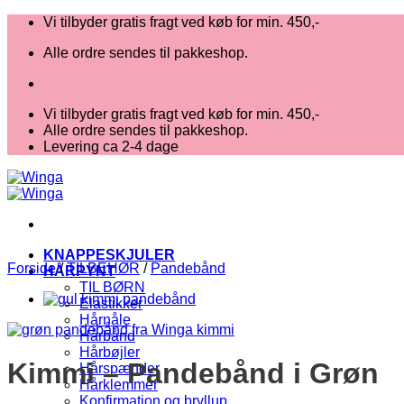
Fortsæt
Vi tilbyder gratis fragt ved køb for min. 450,-
til
Alle ordre sendes til pakkeshop.
indhold
Vi tilbyder gratis fragt ved køb for min. 450,-
Alle ordre sendes til pakkeshop.
Levering ca 2-4 dage
KNAPPESKJULER
Forside
/
TILBEHØR
/
Pandebånd
HÅRPYNT
TIL BØRN
Elastikker
Hårnåle
Hårbånd
Hårbøjler
Kimmi – Pandebånd i Grøn
Hårspænder
Hårklemmer
Konfirmation og bryllup