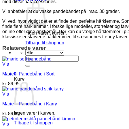
med disse håraccessories.
Vi anbefaler at du vaske pandebåndet på max. 30 grader.
Vi ved, hvor vigtigt det er at finde den perfekte hårklemme. Som
finde flere hårklemmer, i forskellige modeller, størrelser og f
online efter dine ønskemål. Her kan du vælge hårklemmer i plast
Ingen varer i kurven.
klassiske ensfarvede hårklemmer, til sæsonenes trendy farver 
Tilbage til shoppen
Relaterede varer
Søg
efter:
Vis
0
Marie – Pandebånd i Sort
Kurv
kr.
89,95
Vis
Marie – Pandebånd i Karry
Ingen varer i kurven.
kr.
89,95
Tilbage til shoppen
Vis