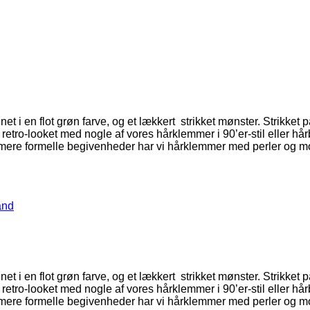
t i en flot grøn farve, og et lækkert strikket mønster. Strikket
o-looket med nogle af vores hårklemmer i 90’er-stil eller hårbøjle
e mere formelle begivenheder har vi hårklemmer med perler og m
ånd
t i en flot grøn farve, og et lækkert strikket mønster. Strikket
o-looket med nogle af vores hårklemmer i 90’er-stil eller hårbøjle
e mere formelle begivenheder har vi hårklemmer med perler og m