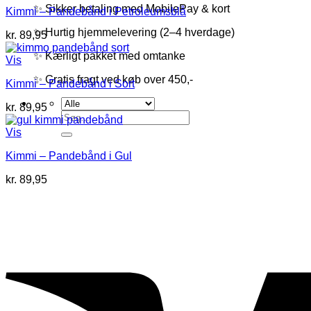
✨ Sikker betaling med MobilePay & kort
Kimmi – Pandebånd i Petroleumsblå
✨ Hurtig hjemmelevering (2–4 hverdage)
kr.
89,95
✨ Kærligt pakket med omtanke
Vis
✨ Gratis fragt ved køb over 450,-
Kimmi – Pandebånd i Sort
kr.
89,95
Søg
efter:
Vis
Kimmi – Pandebånd i Gul
kr.
89,95