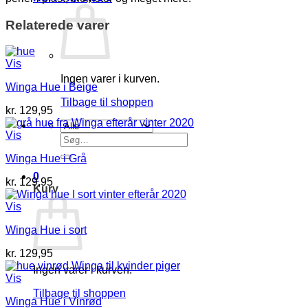
Relaterede varer
Vis
Ingen varer i kurven.
Winga Hue i Beige
Tilbage til shoppen
kr.
129,95
Vis
Søg
efter:
Winga Hue i Grå
0
kr.
129,95
Kurv
Vis
Winga Hue i sort
kr.
129,95
Ingen varer i kurven.
Vis
Tilbage til shoppen
Winga Hue i Vinrød