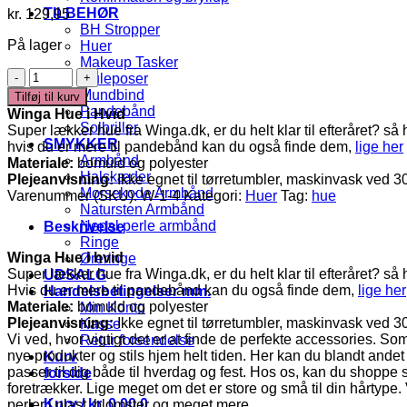
TILBEHØR
kr.
129,95
BH Stropper
På lager
Huer
Makeup Tasker
Winga
Muleposer
Hue
Mundbind
Tilføj til kurv
i
Pandebånd
Winga Hue i Hvid
Hvid
Solbriller
Super lækker hue fra Winga.dk, er du helt klar til efteråret? så h
antal
SMYKKER
hvis du er mere til pandebånd kan du også finde dem,
lige her
Armbånd
Materiale:
bomuld og polyester
Halskæder
Plejeanvisning:
Ikke egnet til tørretumbler, maskinvask ved 3
Morsekode Armbånd
Varenummer (SKU):
W-1-4
Kategori:
Huer
Tag:
hue
Natursten Armbånd
Nepal perle armbånd
Beskrivelse
Ringe
Winga Hue i hvid
Øreringe
Super lækker hue fra Winga.dk, er du helt klar til efteråret? så 
UDSALG
Hvis du er mere til pandebånd kan du også finde dem,
lige her
Handelsbetingelser mm.
Materiale:
bomuld og polyester
Min Konto
Plejeanvisning:
Ikke egnet til tørretumbler, maskinvask ved 3
Kasse
Vi ved, hvor vigtigt det er at finde de perfekte accessories. Som p
Retur forsendelse
nye produkter og stils hjem helt tiden. Her kan du blandt andet
Kurv
passer til dig både til hverdag og fest. Hos os, kan du shopp
forside
foretrækker. Lige meget om det er store og små til din hårtyp
Kurv /
kr.
0,00
0
perler i plast, blomster og meget mere.