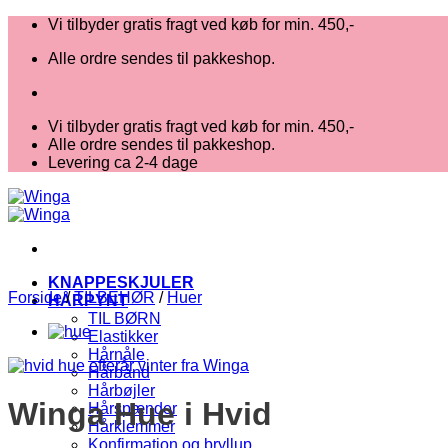
Fortsæt
Vi tilbyder gratis fragt ved køb for min. 450,-
til
Alle ordre sendes til pakkeshop.
indhold
Vi tilbyder gratis fragt ved køb for min. 450,-
Alle ordre sendes til pakkeshop.
Levering ca 2-4 dage
KNAPPESKJULER
Forside
/
TILBEHØR
/
Huer
HÅRPYNT
TIL BØRN
Elastikker
Hårnåle
Hårbånd
Hårbøjler
Winga Hue i Hvid
Hårspænder
Hårklemmer
Konfirmation og bryllup