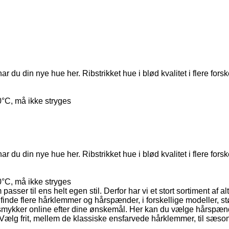
ar du din nye hue her. Ribstrikket hue i blød kvalitet i flere fors
0°C, må ikke stryges
har du din nye hue her. Ribstrikket hue i blød kvalitet i flere fors
0°C, må ikke stryges
asser til ens helt egen stil. Derfor har vi et stort sortiment af al
 finde flere hårklemmer og hårspænder, i forskellige modeller, st
e smykker online efter dine ønskemål. Her kan du vælge hårspænd
e. Vælg frit, mellem de klassiske ensfarvede hårklemmer, til sæ