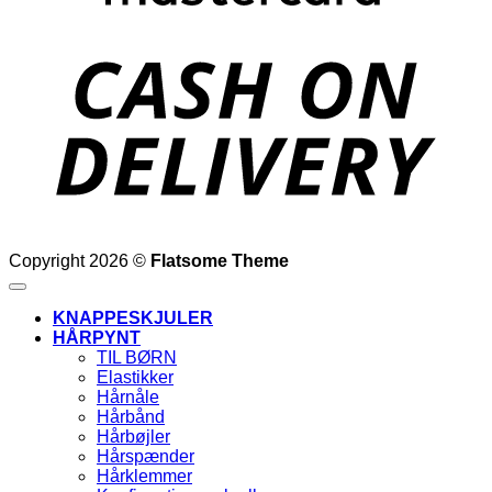
D
Copyright 2026 ©
Flatsome Theme
KNAPPESKJULER
HÅRPYNT
TIL BØRN
Elastikker
Hårnåle
Hårbånd
Hårbøjler
Hårspænder
Hårklemmer