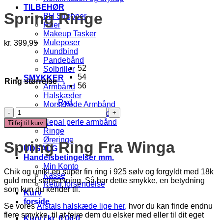
TILBEHØR
Spring Ringe
BH Stropper
Huer
Makeup Tasker
Muleposer
kr.
399,95
Mundbind
Pandebånd
52
Solbriller
54
SMYKKER
Ring størrelse
56
Armbånd
Halskæder
Ryd
Morsekode Armbånd
Spring
Natursten Armbånd
Ringe
Nepal perle armbånd
Tilføj til kurv
antal
Ringe
Øreringe
Spring Ring Fra Winga
UDSALG
Handelsbetingelser mm.
Min Konto
Chik og unik! en super fin ring i 925 sølv og forgyldt med 18k
Kasse
guld med stensætning. Så har dette smykke, en betydning
Retur forsendelse
som kun du kender til.
Kurv
forside
Se vores
Årstals halskæde lige her,
hvor du kan finde endnu
flere smykke, til at fejre dem du elsker med eller til dit eget
Kurv /
kr.
0,00
0