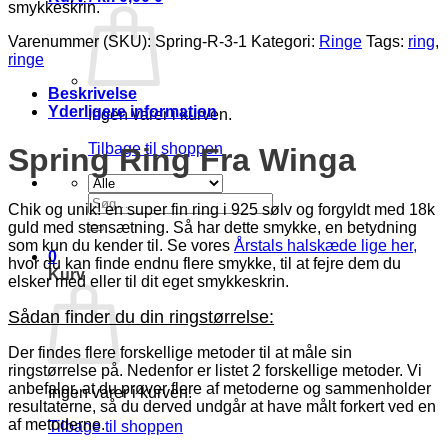
smykkeskrin.
Varenummer (SKU):
Spring-R-3-1
Kategori:
Ringe
Tags:
ring
,
ringe
Beskrivelse
Yderligere information
Ingen varer i kurven.
Tilbage til shoppen
Spring Ring Fra Winga
Søg
Chik og unik! en super fin ring i 925 sølv og forgyldt med 18k
efter:
guld med stensætning. Så har dette smykke, en betydning
som kun du kender til. Se vores
Årstals halskæde lige her,
0
hvor du kan finde endnu flere smykke, til at fejre dem du
Kurv
elsker med eller til dit eget smykkeskrin.
Sådan finder du din ringstørrelse:
Der findes flere forskellige metoder til at måle sin
ringstørrelse på. Nedenfor er listet 2 forskellige metoder. Vi
anbefaler, at du prøver flere af metoderne og sammenholder
Ingen varer i kurven.
resultaterne, så du derved undgår at have målt forkert ved en
af metoderne.
Tilbage til shoppen