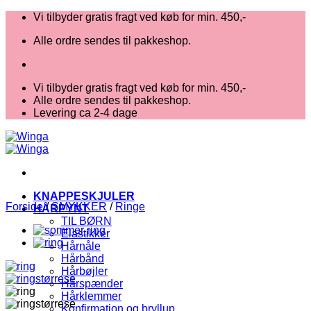
Fortsæt
Vi tilbyder gratis fragt ved køb for min. 450,-
til
Alle ordre sendes til pakkeshop.
indhold
Vi tilbyder gratis fragt ved køb for min. 450,-
Alle ordre sendes til pakkeshop.
Levering ca 2-4 dage
KNAPPESKJULER
Forside
/
SMYKKER
/
Ringe
HÅRPYNT
TIL BØRN
Elastikker
Hårnåle
Hårbånd
Hårbøjler
Hårspænder
Hårklemmer
Konfirmation og bryllup