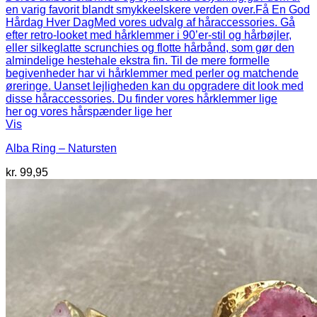
Vis
Alba Ring – Natursten
kr.
99,95