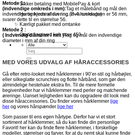
Metode 1:
✨ Sikker betaling med MobilePay & kort
(indvendige omkreds i mm):
Tag et målebånd og mål den
indvendige omkreds af din ring. Hvis omkredsen er 56 mm,
✨ Hurtig hjemmelevering (2–4 hverdage)
svarer dette til en størrelse 56.
✨ Kærligt pakket med omtanke
Metode 2 :
✨ Gratis fragt ved køb over 450,-
( Indvendig diameter i mm )
Tag og mål den indvendige
diameter i mm af din ring
Søg
efter:
MED VORES UDVALG AF HÅRACCESSORIES
Gå efter retro-looket med hårklemmer i 90’er-stil og hårbøjler,
eller silkeglatte scrunchies og flotte hårbånd, som gør den
almindelige hestehale ekstra fin. Til de mere formelle
begivenheder har vi hårklemmer med perler og matchende
øreringe. Uanset lejligheden kan du opgradere dit look med
disse håraccessories. Du finder vores hårklemmer
lige
her
og vores hårspænder
lige her
Som passer til ens egen hårtype. Derfor har vi et stort
sortiment af hårklemmer, så du kan finde din personlige
Favorit! her kan du finde flere hårklemmer, i forskellige
modeller, størrelser og farver. for at du nemt skal kunne finde