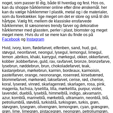
noget, som passer til dig, både til hverdag og fest. Hos os,
kan du shoppe hårklemmer online efter dine ønskemål. her
kan du vælge hårklemmer I plastik, metal og i de materialer,
som du foretrækker. lige meget om det er store og små til din
hårtype. Vælg frit, mellem de klassiske ensfarvede
hårklemmer, til sæsonenes trendy farver og dekorative
hårklemmer med glassten, perler i plast, blomster og meget
meget mere. Hvis du vil se mere kan du finde os på
Facebook
og
Instagram
Hvid, ivory, korn, flødefarvet, elfenben, sand, hud, gul,
støvgul, neonfarvet, neongul, lysegul, lemongul, limegul,
lemon ,abrikos, khaki, karrygul, mørkegul, okker, okkerfarvet,
kobber ,kobberfarve, guld, rav, ravfarvet, bronze, bronzefarve,
lysebrun, nøddebrun, brun, chokoladefarvet, teak,
kastanjebrun, mørkebrun, karmin, bordeaux, karmoisin,
pastelfarver, orange, neonorange, rosenrød, kirsebærrød,
blommefarvet, mørkerød, laksefarvet, cerise, rød, cherise,
koral, lyserød, vinrød, skarlagenrød, skarlagen, rosa, pink,
magenta, fuchsia, lyselilla, lilla, mørkelilla, purpur, violet,
lavendel, dueblå, lyseblå, himmelblå, indigo, akvamarin,
azur, kornblå, marineblå, mørkeblå, ultramarin, neonblå, blå,
petroliumblå, støvblå, turkisblå, turkisgrøn, turkis, grøn,
støvgrøn, lysegrøn, olivengrøn, lemongrøn, cyan, græsgrøn,
grøn, lime, limegrøn, pistacegrøn, neongrøn, petroliumgrøn,