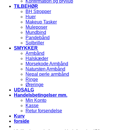
Konfirmation og bryllup
TILBEHØR
BH Stropper
Huer
Makeup Tasker
Muleposer
Mundbind
Pandebånd
Solbriller
SMYKKER
Armbånd
Halskæder
Morsekode Armbånd
Natursten Armbånd
Nepal perle armbånd
Ringe
Øreringe
UDSALG
Handelsbetingelser mm.
Min Konto
Kasse
Retur forsendelse
Kurv
forside