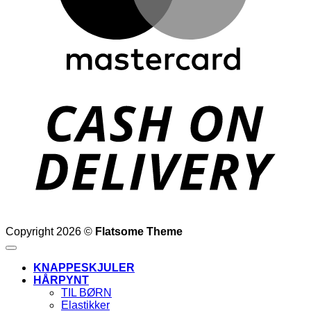
D
Copyright 2026 ©
Flatsome Theme
KNAPPESKJULER
HÅRPYNT
TIL BØRN
Elastikker