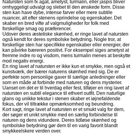
Natursten som fx agat, ametyst, turmalin, eller jaspis bliver
omhyggeligt udvalgt og slebet til den ønskede form. Disse
sten kan have dybe, intense farver eller mere subtile
nuancer, alt efter stenens oprindelse og egenskaber. Det
skaber en bred vifte af valgmuligheder for folk med
forskellige smag og præferencer.
Udover deres æstetiske skønhed, er ringe lavet af natursten
også kendt for deres symbolske betydning. Nogle tror, at
forskellige sten har specifikke egenskaber eller energier, der
kan påvirke bæreren positivt. For eksempel siges ametyst at
fremme indre ro og visdom, mens turmalin menes at beskytte
mod negativ energi.
En ring lavet af natursten er ikke kun et smykke, men også et
kunstværk, der bærer naturens skønhed med sig. De er
perfekte som personlige gaver til særlige anledninger eller
som en måde at forbinde med naturen og dens mysterier.
Uanset om det er til hverdag eller fest, tilføjer en ring lavet af
natursten en subtil elegance til ethvert outfit. Den naturlige
glans og unikke tekstur i stenen skaber et iøjnefaldende
fokus, der vil tiltrække opmærksomhed og beundring.
Kort sagt, ringe lavet af natursten er et smukt valg for dem,
der søger et unikt smykke med en særlig forbindelse til
naturen og dens vidundere. Deres tidløse skønhed og
symbolske betydning gør dem til en varig favorit blandt
smykkeelskere verden over.