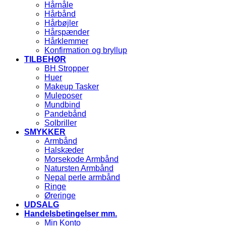
Hårnåle
Hårbånd
Hårbøjler
Hårspænder
Hårklemmer
Konfirmation og bryllup
TILBEHØR
BH Stropper
Huer
Makeup Tasker
Muleposer
Mundbind
Pandebånd
Solbriller
SMYKKER
Armbånd
Halskæder
Morsekode Armbånd
Natursten Armbånd
Nepal perle armbånd
Ringe
Øreringe
UDSALG
Handelsbetingelser mm.
Min Konto