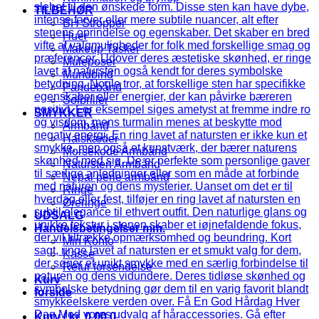
TILBEHØR
BH Stropper
Huer
Makeup Tasker
Muleposer
Mundbind
Pandebånd
Solbriller
SMYKKER
Armbånd
Halskæder
Morsekode Armbånd
Natursten Armbånd
Nepal perle armbånd
Ringe
Øreringe
UDSALG
Handelsbetingelser mm.
Min Konto
Kasse
Retur forsendelse
Kurv
forside
Kurv /
kr.
0,00
0