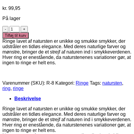
kr.
99,95
På lager
Alba
Ring
Tilføj til kurv
-
Ringe lavet af natursten er unikke og smukke smykker, der
Natursten
udstråler en tidløs elegance. Med deres naturlige farver og
antal
mønstre, bringer de et strejf af naturen ind i smykkeverdenen.
Hver ring er enestående, da naturstenenes variationer gør, at
ingen to ringe er helt ens.
Varenummer (SKU):
R-8
Kategori:
Ringe
Tags:
natursten
,
ring
,
ringe
Beskrivelse
Ringe lavet af natursten er unikke og smukke smykker, der
udstråler en tidløs elegance. Med deres naturlige farver og
mønstre, bringer de et strejf af naturen ind i smykkeverdenen.
Hver ring er enestående, da naturstenenes variationer gør, at
ingen to ringe er helt ens.