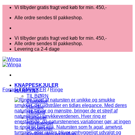
Fortsæt
Vi tilbyder gratis fragt ved køb for min. 450,-
til
Alle ordre sendes til pakkeshop.
indhold
Vi tilbyder gratis fragt ved køb for min. 450,-
Alle ordre sendes til pakkeshop.
Levering ca 2-4 dage
KNAPPESKJULER
Forside
/
SMYKKER
/
Ringe
HÅRPYNT
TIL BØRN
Elastikker
Hårnåle
Hårbånd
Hårbøjler
Hårspænder
Hårklemmer
Konfirmation og bryllup