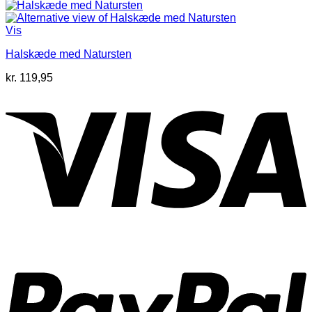
Vis
Halskæde med Natursten
kr.
119,95
V
P