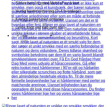
✨ Sikker betaling med MobilePay & kort
✨ Hurtig hjemmelevering (2–4 hverdage)
✨ Kærligt pakket med omtanke
✨ Gratis fragt ved køb over 450,-
Søg
efter: