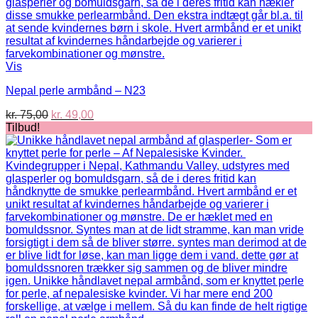
Vis
Nepal perle armbånd – N23
Den
Den
kr.
75,00
kr.
49,00
oprindelige
aktuelle
Tilbud!
pris
pris
var:
er:
kr. 75,00.
kr. 49,00.