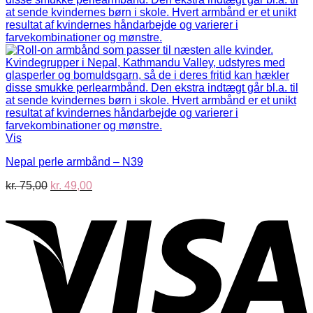
Vis
Nepal perle armbånd – N39
Den
Den
kr.
75,00
kr.
49,00
oprindelige
aktuelle
V
pris
pris
var:
er:
kr. 75,00.
kr. 49,00.