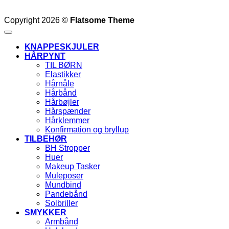
Copyright 2026 ©
Flatsome Theme
KNAPPESKJULER
HÅRPYNT
TIL BØRN
Elastikker
Hårnåle
Hårbånd
Hårbøjler
Hårspænder
Hårklemmer
Konfirmation og bryllup
TILBEHØR
BH Stropper
Huer
Makeup Tasker
Muleposer
Mundbind
Pandebånd
Solbriller
SMYKKER
Armbånd