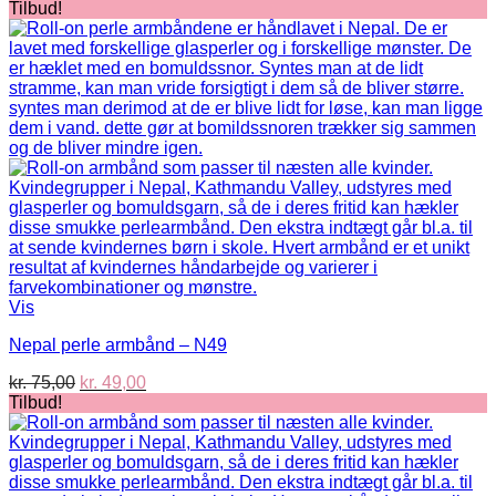
oprindelige
aktuelle
Tilbud!
pris
pris
var:
er:
kr. 75,00.
kr. 49,00.
Vis
Nepal perle armbånd – N49
Den
Den
kr.
75,00
kr.
49,00
oprindelige
aktuelle
Tilbud!
pris
pris
var:
er:
kr. 75,00.
kr. 49,00.