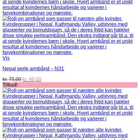
Vis
Nepal perle armbånd – N31
Den
Den
kr.
75,00
kr.
49,00
oprindelige
aktuelle
Tilbud!
pris
pris
var:
er:
kr. 75,00.
kr. 49,00.