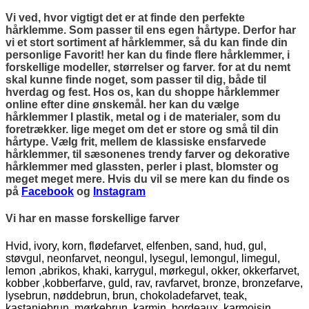
Vi ved, hvor vigtigt det er at finde den perfekte
hårklemme. Som passer til ens egen hårtype. Derfor har
vi et stort sortiment af hårklemmer, så du kan finde din
personlige Favorit! her kan du finde flere hårklemmer, i
forskellige modeller, størrelser og farver. for at du nemt
skal kunne finde noget, som passer til dig, både til
hverdag og fest. Hos os, kan du shoppe hårklemmer
online efter dine ønskemål. her kan du vælge
hårklemmer I plastik, metal og i de materialer, som du
foretrækker. lige meget om det er store og små til din
hårtype. Vælg frit, mellem de klassiske ensfarvede
hårklemmer, til sæsonenes trendy farver og dekorative
hårklemmer med glassten, perler i plast, blomster og
meget meget mere. Hvis du vil se mere kan du finde os
på
Facebook
og
Instagram
Vi har en masse forskellige farver
Hvid, ivory, korn, flødefarvet, elfenben, sand, hud, gul,
støvgul, neonfarvet, neongul, lysegul, lemongul, limegul,
lemon ,abrikos, khaki, karrygul, mørkegul, okker, okkerfarvet,
kobber ,kobberfarve, guld, rav, ravfarvet, bronze, bronzefarve,
lysebrun, nøddebrun, brun, chokoladefarvet, teak,
kastanjebrun, mørkebrun, karmin, bordeaux, karmoisin,