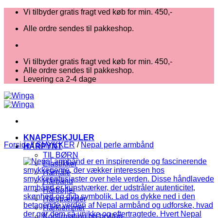
Fortsæt
Vi tilbyder gratis fragt ved køb for min. 450,-
til
Alle ordre sendes til pakkeshop.
indhold
Vi tilbyder gratis fragt ved køb for min. 450,-
Alle ordre sendes til pakkeshop.
Levering ca 2-4 dage
KNAPPESKJULER
Forside
/
SMYKKER
/
Nepal perle armbånd
HÅRPYNT
TIL BØRN
Elastikker
Hårnåle
Hårbånd
Hårbøjler
Hårspænder
Hårklemmer
Konfirmation og bryllup