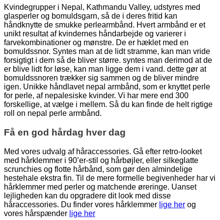
Kvindegrupper i Nepal, Kathmandu Valley, udstyres med
glasperler og bomuldsgarn, så de i deres fritid kan
håndknytte de smukke perlearmbånd. Hvert armbånd er et
unikt resultat af kvindernes håndarbejde og varierer i
farvekombinationer og mønstre. De er hæklet med en
bomuldssnor. Syntes man at de lidt stramme, kan man vride
forsigtigt i dem så de bliver større. syntes man derimod at de
er blive lidt for løse, kan man ligge dem i vand. dette gør at
bomuldssnoren trækker sig sammen og de bliver mindre
igen. Unikke håndlavet nepal armbånd, som er knyttet perle
for perle, af nepalesiske kvinder. Vi har mere end 300
forskellige, at vælge i mellem. Så du kan finde de helt rigtige
roll on nepal perle armbånd.
Få en god hårdag hver dag
Med vores udvalg af håraccessories. Gå efter retro-looket
med hårklemmer i 90’er-stil og hårbøjler, eller silkeglatte
scrunchies og flotte hårbånd, som gør den almindelige
hestehale ekstra fin. Til de mere formelle begivenheder har vi
hårklemmer med perler og matchende øreringe. Uanset
lejligheden kan du opgradere dit look med disse
håraccessories. Du finder vores hårklemmer
lige her
og
vores hårspænder
lige her