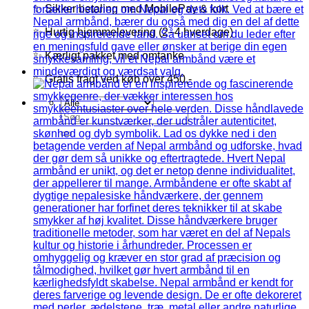
✨ Sikker betaling med MobilePay & kort
✨ Hurtig hjemmelevering (2–4 hverdage)
✨ Kærligt pakket med omtanke
✨ Gratis fragt ved køb over 450,-
Søg
efter: