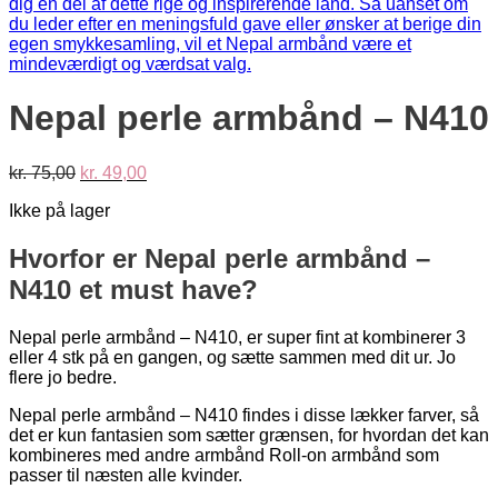
Nepal perle armbånd – N410
Den
Den
kr.
75,00
kr.
49,00
oprindelige
aktuelle
Ikke på lager
pris
pris
var:
er:
kr. 75,00.
kr. 49,00.
Hvorfor er Nepal perle armbånd –
N410 et must have?
Nepal perle armbånd – N410, er super fint at kombinerer 3
eller 4 stk på en gangen, og sætte sammen med dit ur. Jo
flere jo bedre.
Nepal perle armbånd – N410 findes i disse lækker farver, så
det er kun fantasien som sætter grænsen, for hvordan det kan
kombineres med andre armbånd Roll-on armbånd som
passer til næsten alle kvinder.