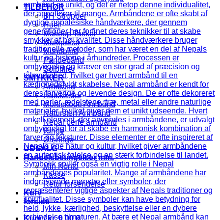
TILBEHØR
BH Stropper
Huer
Makeup Tasker
Muleposer
Mundbind
Pandebånd
Solbriller
SMYKKER
Armbånd
Halskæder
Morsekode Armbånd
Natursten Armbånd
Nepal perle armbånd
Ringe
Øreringe
UDSALG
Handelsbetingelser mm.
Min Konto
Kasse
Retur forsendelse
Kurv
forside
Kurv /
kr.
0,00
0