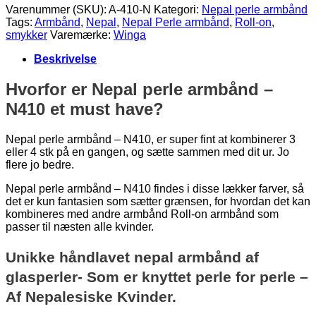
Varenummer (SKU):
A-410-N
Kategori:
Nepal perle armbånd
Tags:
Armbånd
,
Nepal
,
Nepal Perle armbånd
,
Roll-on
,
smykker
Varemærke:
Winga
Beskrivelse
Hvorfor er Nepal perle armbånd –
N410 et must have?
Nepal perle armbånd – N410, er super fint at kombinerer 3
eller 4 stk på en gangen, og sætte sammen med dit ur. Jo
flere jo bedre.
Nepal perle armbånd – N410 findes i disse lækker farver, så
det er kun fantasien som sætter grænsen, for hvordan det kan
kombineres med andre armbånd Roll-on armbånd som
passer til næsten alle kvinder.
Unikke håndlavet nepal armbånd af
glasperler- Som er knyttet perle for perle –
Af Nepalesiske Kvinder.