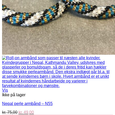
Vis
Ikke på lager
Nepal perle armbånd – N55
Den
Den
kr.
75,00
kr.
49,00