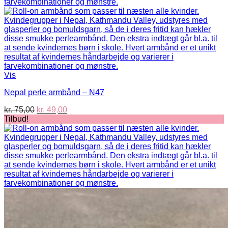
Vis
Nepal perle armbånd – N47
Den
Den
kr.
75,00
kr.
49,00
oprindelige
aktuelle
Tilbud!
pris
pris
var:
er:
kr. 75,00.
kr. 49,00.