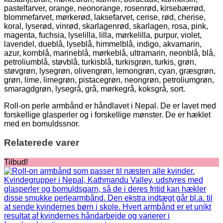
pastelfarver, orange, neonorange, rosenrød, kirsebærrød,
blommefarvet, mørkerød, laksefarvet, cerise, rød, cherise,
koral, lyserød, vinrød, skarlagenrød, skarlagen, rosa, pink,
magenta, fuchsia, lyselilla, lilla, mørkelilla, purpur, violet,
lavendel, dueblå, lyseblå, himmelblå, indigo, akvamarin,
azur, kornblå, marineblå, mørkeblå, ultramarin, neonblå, blå,
petroliumblå, støvblå, turkisblå, turkisgrøn, turkis, grøn,
støvgrøn, lysegrøn, olivengrøn, lemongrøn, cyan, græsgrøn,
grøn, lime, limegrøn, pistacegrøn, neongrøn, petroliumgrøn,
smaragdgrøn, lysegrå, grå, mørkegrå, koksgrå, sort.
Roll-on perle armbånd er håndlavet i Nepal. De er lavet med
forskellige glasperler og i forskellige mønster. De er hæklet
med en bomuldssnor.
Relaterede varer
Tilbud!