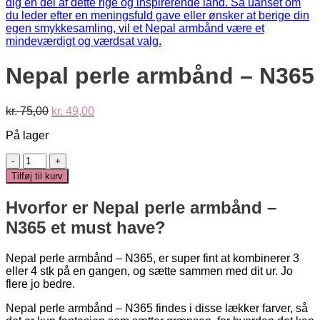
Nepal perle armbånd – N365
Den
Den
kr.
75,00
kr.
49,00
oprindelige
aktuelle
På lager
pris
pris
var:
er:
Nepal
kr. 75,00.
kr. 49,00.
perle
Tilføj til kurv
armbånd
-
Hvorfor er Nepal perle armbånd –
N365
antal
N365 et must have?
Nepal perle armbånd – N365, er super fint at kombinerer 3
eller 4 stk på en gangen, og sætte sammen med dit ur. Jo
flere jo bedre.
Nepal perle armbånd – N365 findes i disse lækker farver, så