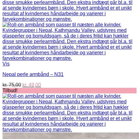
Vis
Nepal perle armbånd – N31
Den
Den
kr.
75,00
kr.
49,00
oprindelige
aktuelle
Tilbud!
pris
pris
var:
er:
kr. 75,00.
kr. 49,00.