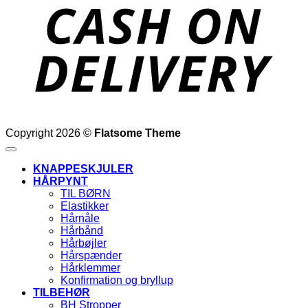
D
Copyright 2026 ©
Flatsome Theme
KNAPPESKJULER
HÅRPYNT
TIL BØRN
Elastikker
Hårnåle
Hårbånd
Hårbøjler
Hårspænder
Hårklemmer
Konfirmation og bryllup
TILBEHØR
BH Stropper