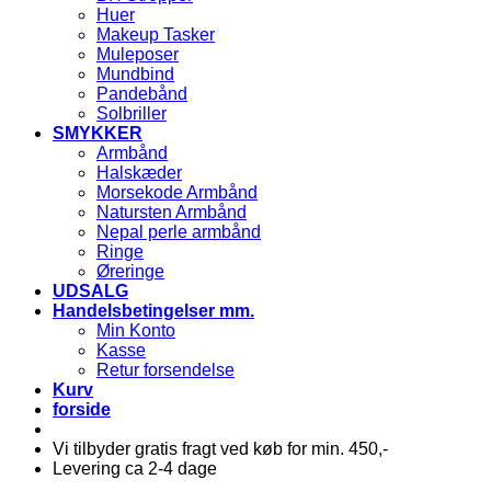
Huer
Makeup Tasker
Muleposer
Mundbind
Pandebånd
Solbriller
SMYKKER
Armbånd
Halskæder
Morsekode Armbånd
Natursten Armbånd
Nepal perle armbånd
Ringe
Øreringe
UDSALG
Handelsbetingelser mm.
Min Konto
Kasse
Retur forsendelse
Kurv
forside
Vi tilbyder gratis fragt ved køb for min. 450,-
Levering ca 2-4 dage