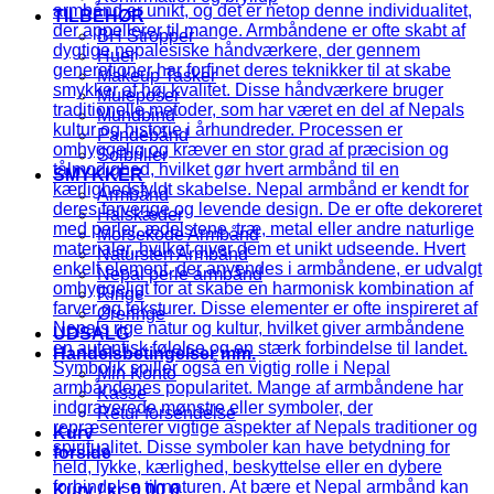
TILBEHØR
BH Stropper
Huer
Makeup Tasker
Muleposer
Mundbind
Pandebånd
Solbriller
SMYKKER
Armbånd
Halskæder
Morsekode Armbånd
Natursten Armbånd
Nepal perle armbånd
Ringe
Øreringe
UDSALG
Handelsbetingelser mm.
Min Konto
Kasse
Retur forsendelse
Kurv
forside
Kurv /
kr.
0,00
0