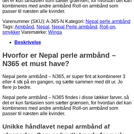
det er kun fantasien som sætter grænsen, for hvordan det kan
kombineres med andre armbånd Roll-on armbånd som
passer til næsten alle kvinder.
Varenummer (SKU):
A-365-N
Kategori:
Nepal perle armbånd
Tags:
Armbånd
,
Nepal
,
Nepal Perle armbånd
,
Roll-on
,
smykker
Varemærke:
Winga
Beskrivelse
Hvorfor er Nepal perle armbånd –
N365 et must have?
Nepal perle armbånd – N365, er super fint at kombinerer 3
eller 4 stk på en gangen, og sætte sammen med dit ur. Jo
flere jo bedre.
Nepal perle armbånd – N365 findes i disse lækker farver, så
det er kun fantasien som sætter grænsen, for hvordan det kan
kombineres med andre armbånd Roll-on armbånd som
passer til næsten alle kvinder.
Unikke håndlavet nepal armbånd af