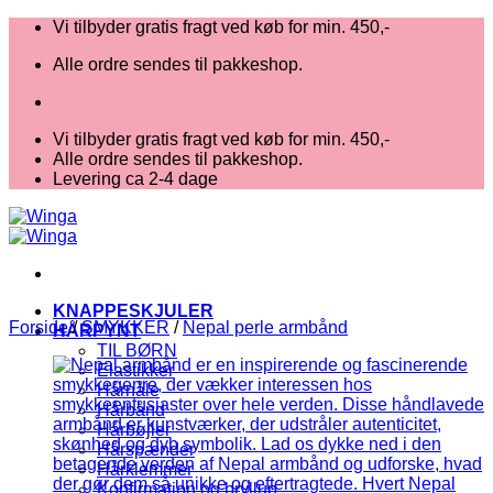
Fortsæt
Vi tilbyder gratis fragt ved køb for min. 450,-
til
Alle ordre sendes til pakkeshop.
indhold
Vi tilbyder gratis fragt ved køb for min. 450,-
Alle ordre sendes til pakkeshop.
Levering ca 2-4 dage
KNAPPESKJULER
Forside
/
SMYKKER
/
Nepal perle armbånd
HÅRPYNT
TIL BØRN
Elastikker
Hårnåle
Hårbånd
Hårbøjler
Hårspænder
Hårklemmer
Konfirmation og bryllup