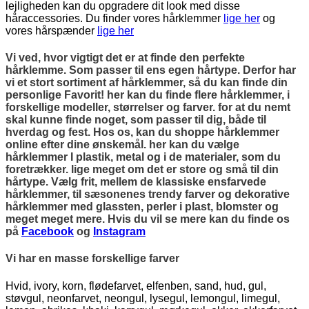
lejligheden kan du opgradere dit look med disse
håraccessories. Du finder vores hårklemmer
lige her
og
vores hårspænder
lige her
Vi ved, hvor vigtigt det er at finde den perfekte
hårklemme. Som passer til ens egen hårtype. Derfor har
vi et stort sortiment af hårklemmer, så du kan finde din
personlige Favorit! her kan du finde flere hårklemmer, i
forskellige modeller, størrelser og farver. for at du nemt
skal kunne finde noget, som passer til dig, både til
hverdag og fest. Hos os, kan du shoppe hårklemmer
online efter dine ønskemål. her kan du vælge
hårklemmer I plastik, metal og i de materialer, som du
foretrækker. lige meget om det er store og små til din
hårtype. Vælg frit, mellem de klassiske ensfarvede
hårklemmer, til sæsonenes trendy farver og dekorative
hårklemmer med glassten, perler i plast, blomster og
meget meget mere. Hvis du vil se mere kan du finde os
på
Facebook
og
Instagram
Vi har en masse forskellige farver
Hvid, ivory, korn, flødefarvet, elfenben, sand, hud, gul,
støvgul, neonfarvet, neongul, lysegul, lemongul, limegul,