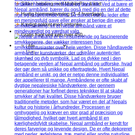
Sikker betaling med MobilePay & kort
Hurtig hjemmelevering (2–4 hverdage)
Kærligt pakket med omtanke
Gratis fragt ved køb over 450,-
Søg
efter: