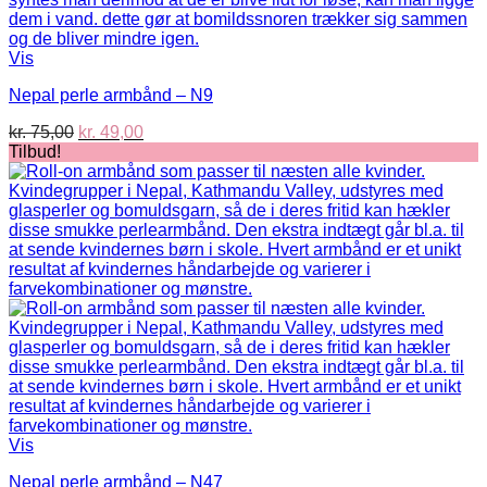
Vis
Nepal perle armbånd – N9
Den
Den
kr.
75,00
kr.
49,00
oprindelige
aktuelle
Tilbud!
pris
pris
var:
er:
kr. 75,00.
kr. 49,00.
Vis
Nepal perle armbånd – N47