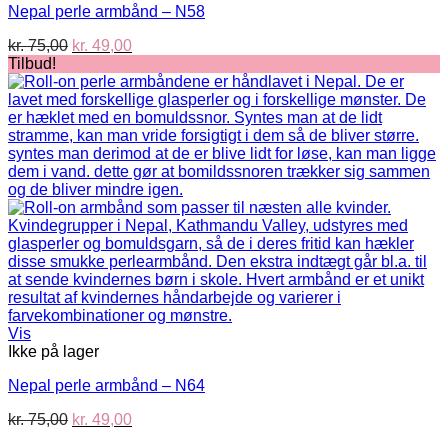
Nepal perle armbånd – N58
Den
Den
kr.
75,00
kr.
49,00
oprindelige
aktuelle
Tilbud!
pris
pris
var:
er:
kr. 75,00.
kr. 49,00.
Vis
Ikke på lager
Nepal perle armbånd – N64
Den
Den
kr.
75,00
kr.
49,00
oprindelige
aktuelle
V