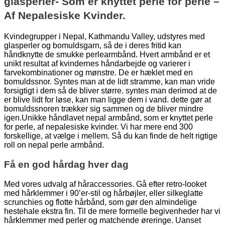
glasperler- Som er knyttet perle for perle –
Af Nepalesiske Kvinder.
Kvindegrupper i Nepal, Kathmandu Valley, udstyres med
glasperler og bomuldsgarn, så de i deres fritid kan
håndknytte de smukke perlearmbånd. Hvert armbånd er et
unikt resultat af kvindernes håndarbejde og varierer i
farvekombinationer og mønstre. De er hæklet med en
bomuldssnor. Syntes man at de lidt stramme, kan man vride
forsigtigt i dem så de bliver større. syntes man derimod at de
er blive lidt for løse, kan man ligge dem i vand. dette gør at
bomuldssnoren trækker sig sammen og de bliver mindre
igen.Unikke håndlavet nepal armbånd, som er knyttet perle
for perle, af nepalesiske kvinder. Vi har mere end 300
forskellige, at vælge i mellem. Så du kan finde de helt rigtige
roll on nepal perle armbånd.
Få en god hårdag hver dag
Med vores udvalg af håraccessories. Gå efter retro-looket
med hårklemmer i 90’er-stil og hårbøjler, eller silkeglatte
scrunchies og flotte hårbånd, som gør den almindelige
hestehale ekstra fin. Til de mere formelle begivenheder har vi
hårklemmer med perler og matchende øreringe. Uanset