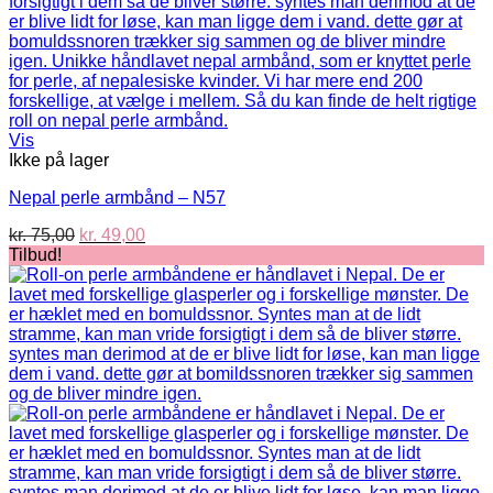
Vis
Ikke på lager
Nepal perle armbånd – N57
Den
Den
kr.
75,00
kr.
49,00
oprindelige
aktuelle
Tilbud!
pris
pris
var:
er:
kr. 75,00.
kr. 49,00.