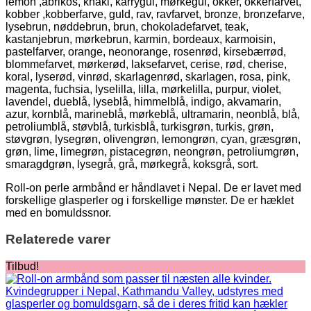
lemon ,abrikos, khaki, karrygul, mørkegul, okker, okkerfarvet,
kobber ,kobberfarve, guld, rav, ravfarvet, bronze, bronzefarve,
lysebrun, nøddebrun, brun, chokoladefarvet, teak,
kastanjebrun, mørkebrun, karmin, bordeaux, karmoisin,
pastelfarver, orange, neonorange, rosenrød, kirsebærrød,
blommefarvet, mørkerød, laksefarvet, cerise, rød, cherise,
koral, lyserød, vinrød, skarlagenrød, skarlagen, rosa, pink,
magenta, fuchsia, lyselilla, lilla, mørkelilla, purpur, violet,
lavendel, dueblå, lyseblå, himmelblå, indigo, akvamarin,
azur, kornblå, marineblå, mørkeblå, ultramarin, neonblå, blå,
petroliumblå, støvblå, turkisblå, turkisgrøn, turkis, grøn,
støvgrøn, lysegrøn, olivengrøn, lemongrøn, cyan, græsgrøn,
grøn, lime, limegrøn, pistacegrøn, neongrøn, petroliumgrøn,
smaragdgrøn, lysegrå, grå, mørkegrå, koksgrå, sort.
Roll-on perle armbånd er håndlavet i Nepal. De er lavet med
forskellige glasperler og i forskellige mønster. De er hæklet
med en bomuldssnor.
Relaterede varer
Tilbud!