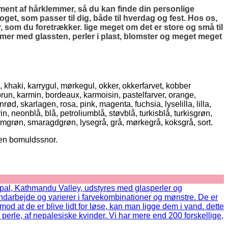
timent af hårklemmer, så du kan finde din personlige
noget, som passer til dig, både til hverdag og fest. Hos os,
 som du foretrækker. lige meget om det er store og små til
mer med glassten, perler i plast, blomster og meget meget
, khaki, karrygul, mørkegul, okker, okkerfarvet, kobber
brun, karmin, bordeaux, karmoisin, pastelfarver, orange,
d, skarlagen, rosa, pink, magenta, fuchsia, lyselilla, lilla,
n, neonblå, blå, petroliumblå, støvblå, turkisblå, turkisgrøn,
umgrøn, smaragdgrøn, lysegrå, grå, mørkegrå, koksgrå, sort.
 en bomuldssnor.