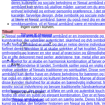
Ingen varer i kurven.
Tilbud!
Tilbage til shoppen
Søg
efter:
0
Kurv
Ingen varer i kurven.
Tilbage til shoppen