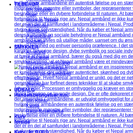
TILBEHØR
BH Stropper
Huer
Makeup Tasker
Muleposer
Mundbind
Pandebånd
Solbriller
SMYKKER
Armbånd
Halskæder
Morsekode Armbånd
Natursten Armbånd
Nepal perle armbånd
Ringe
Øreringe
UDSALG
Handelsbetingelser mm.
Min Konto
Kasse
Retur forsendelse
Kurv
forside
Kurv /
kr.
0,00
0