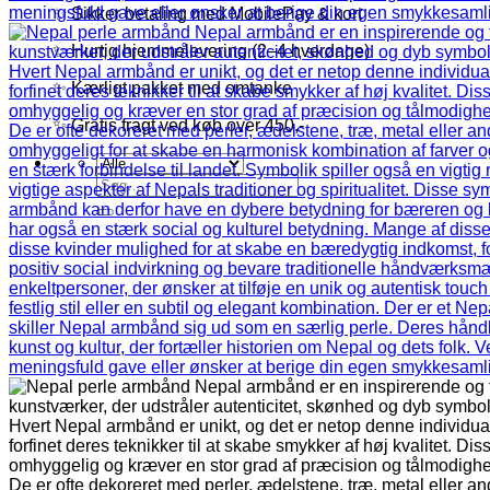
✨ Sikker betaling med MobilePay & kort
✨ Hurtig hjemmelevering (2–4 hverdage)
✨ Kærligt pakket med omtanke
✨ Gratis fragt ved køb over 450,-
Søg
efter: