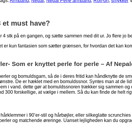
Tags:
Armbånd
,
Nepal
,
Nepal Perle armbånd
,
Roll-on
,
smykker
8 et must have?
r 4 stk på en gangen, og sætte sammen med dit ur. Jo flere jo b
det er kun fantasien som sætter grænsen, for hvordan det kan 
er- Som er knyttet perle for perle – Af Nepa
ler og bomuldsgarn, så de i deres fritid kan håndknytte de smu
nstre. De er hæklet med en bomuldssnor. Syntes man at de lidt s
ge dem i vand. dette gør at bomuldssnoren trækker sig sammen o
end 300 forskellige, at vælge i mellem. Så du kan finde de helt ri
årklemmer i 90’er-stil og hårbøjler, eller silkeglatte scrunchie
 perler og matchende øreringe. Uanset lejligheden kan du opgra