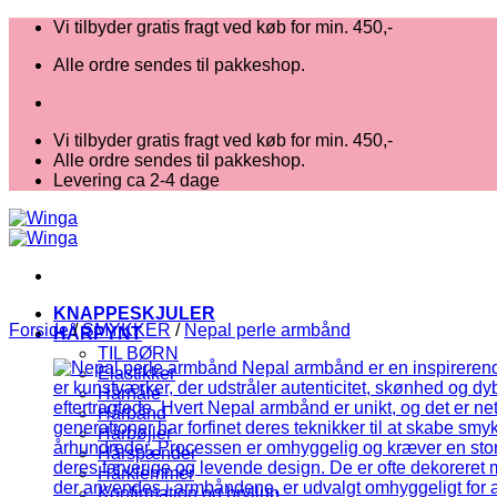
Fortsæt
Vi tilbyder gratis fragt ved køb for min. 450,-
til
Alle ordre sendes til pakkeshop.
indhold
Vi tilbyder gratis fragt ved køb for min. 450,-
Alle ordre sendes til pakkeshop.
Levering ca 2-4 dage
KNAPPESKJULER
Forside
/
SMYKKER
/
Nepal perle armbånd
HÅRPYNT
TIL BØRN
Elastikker
Hårnåle
Hårbånd
Hårbøjler
Hårspænder
Hårklemmer
Konfirmation og bryllup