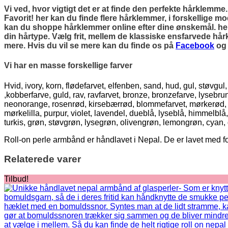
Vi ved, hvor vigtigt det er at finde den perfekte hårklemme
Favorit! her kan du finde flere hårklemmer, i forskellige mo
kan du shoppe hårklemmer online efter dine ønskemål. her k
din hårtype. Vælg frit, mellem de klassiske ensfarvede hå
mere. Hvis du vil se mere kan du finde os på
Facebook
o
Vi har en masse forskellige farver
Hvid, ivory, korn, flødefarvet, elfenben, sand, hud, gul, støvgu
,kobberfarve, guld, rav, ravfarvet, bronze, bronzefarve, lyseb
neonorange, rosenrød, kirsebærrød, blommefarvet, mørkerød, lakse
mørkelilla, purpur, violet, lavendel, dueblå, lyseblå, himmelblå
turkis, grøn, støvgrøn, lysegrøn, olivengrøn, lemongrøn, cyan
Roll-on perle armbånd er håndlavet i Nepal. De er lavet med f
Relaterede varer
Tilbud!