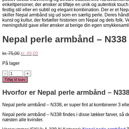
Nepal perle armbånd – N338
Den
Den
kr.
75,00
kr.
49,00
oprindelige
aktuelle
På lager
pris
pris
var:
er:
Nepal
kr. 75,00.
kr. 49,00.
perle
Tilføj til kurv
armbånd
-
Hvorfor er Nepal perle armbånd – N33
N338
antal
Nepal perle armbånd – N338, er super fint at kombinerer 3 elle
Nepal perle armbånd – N338 findes i disse lækker farver, så 
næsten alle kvinder.