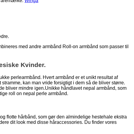
Varemærke:
Winga
edre.
kombineres med andre armbånd Roll-on armbånd som passer til
lesiske Kvinder.
kke perlearmbånd. Hvert armbånd er et unikt resultat af
tramme, kan man vride forsigtigt i dem så de bliver større.
g de bliver mindre igen.Unikke håndlavet nepal armbånd, som
gtige roll on nepal perle armbånd.
s og flotte hårbånd, som gør den almindelige hestehale ekstra
dere dit look med disse håraccessories. Du finder vores