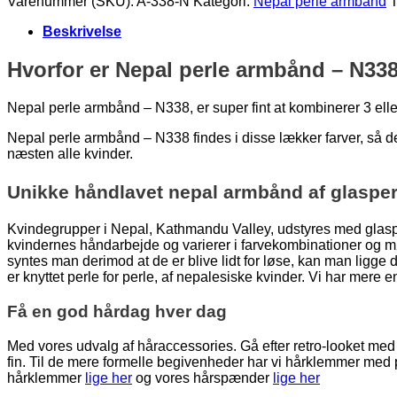
Varenummer (SKU):
A-338-N
Kategori:
Nepal perle armbånd
Beskrivelse
Hvorfor er Nepal perle armbånd – N33
Nepal perle armbånd – N338, er super fint at kombinerer 3 elle
Nepal perle armbånd – N338 findes i disse lækker farver, så 
næsten alle kvinder.
Unikke håndlavet nepal armbånd af glasperl
Kvindegrupper i Nepal, Kathmandu Valley, udstyres med glasper
kvindernes håndarbejde og varierer i farvekombinationer og mø
syntes man derimod at de er blive lidt for løse, kan man lig
er knyttet perle for perle, af nepalesiske kvinder. Vi har mere 
Få en god hårdag hver dag
Med vores udvalg af håraccessories. Gå efter retro-looket med h
fin. Til de mere formelle begivenheder har vi hårklemmer med
hårklemmer
lige her
og vores hårspænder
lige her