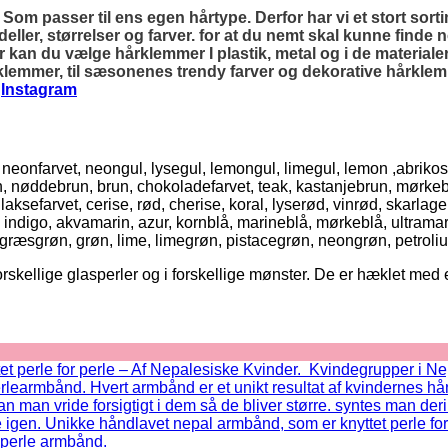
. Som passer til ens egen hårtype. Derfor har vi et stort sor
deller, størrelser og farver. for at du nemt skal kunne finde 
an du vælge hårklemmer I plastik, metal og i de materialer,
rklemmer, til sæsonenes trendy farver og dekorative hårklem
g
Instagram
l, neonfarvet, neongul, lysegul, lemongul, limegul, lemon ,abrikos
run, nøddebrun, brun, chokoladefarvet, teak, kastanjebrun, mørke
farvet, cerise, rød, cherise, koral, lyserød, vinrød, skarlagenrø
, indigo, akvamarin, azur, kornblå, marineblå, mørkeblå, ultramari
, græsgrøn, grøn, lime, limegrøn, pistacegrøn, neongrøn, petroli
orskellige glasperler og i forskellige mønster. De er hæklet med