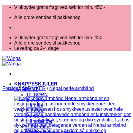
Fortsæt
Vi tilbyder gratis fragt ved køb for min. 450,-
til
Alle ordre sendes til pakkeshop.
indhold
Vi tilbyder gratis fragt ved køb for min. 450,-
Alle ordre sendes til pakkeshop.
Levering ca 2-4 dage
KNAPPESKJULER
Forside
/
SMYKKER
/
Nepal perle armbånd
HÅRPYNT
TIL BØRN
Elastikker
Hårnåle
Hårbånd
Hårbøjler
Hårspænder
Hårklemmer
Konfirmation og bryllup