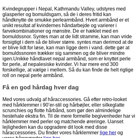
Kvindegrupper i Nepal, Kathmandu Valley, udstyres med
glasperler og bomuldsgarn, så de i deres fritid kan
håndknytte de smukke perlearmbånd. Hvert armbånd er et
unikt resultat af kvindernes håndarbejde og varierer i
farvekombinationer og mønstre. De er hæklet med en
bomuldssnor. Syntes man at de lidt stramme, kan man vride
forsigtigt i dem så de bliver større. syntes man derimod at de
er blive lidt for løse, kan man ligge dem i vand. dette gør at
bomuldssnoren trækker sig sammen og de bliver mindre
igen.Unikke håndlavet nepal armbånd, som er knyttet perle
for perle, af nepalesiske kvinder. Vi har mere end 300
forskellige, at vælge i mellem. Så du kan finde de helt rigtige
roll on nepal perle armbånd.
Få en god hårdag hver dag
Med vores udvalg af håraccessories. Gå efter retro-looket
med hårklemmer i 90’er-stil og hårbøjler, eller silkeglatte
scrunchies og flotte hårbånd, som gør den almindelige
hestehale ekstra fin. Til de mere formelle begivenheder har vi
hårklemmer med perler og matchende øreringe. Uanset
lejligheden kan du opgradere dit look med disse
håraccessories. Du finder vores hårklemmer
lige her
og