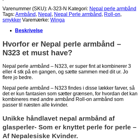
Varenummer (SKU):
A-323-N
Kategori:
Nepal perle armbånd
Tags:
Armbånd
,
Nepal
,
Nepal Perle armbånd
,
Roll-on
,
smykker
Varemærke:
Winga
Beskrivelse
Hvorfor er Nepal perle armbånd –
N323 et must have?
Nepal perle armbånd – N323, er super fint at kombinerer 3
eller 4 stk på en gangen, og sætte sammen med dit ur. Jo
flere jo bedre.
Nepal perle armbånd – N323 findes i disse lækker farver, så
det er kun fantasien som sætter grænsen, for hvordan det kan
kombineres med andre armbånd Roll-on armbånd som
passer til næsten alle kvinder.
Unikke håndlavet nepal armbånd af
glasperler- Som er knyttet perle for perle –
Af Nepalesiske Kvinder.