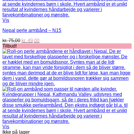
Vis
Nepal perle armbånd – N15
Den
Den
kr.
75,00
kr.
49,00
oprindelige
aktuelle
Tilbud!
pris
pris
var:
er:
kr. 75,00.
kr. 49,00.
Vis
Ikke på lager