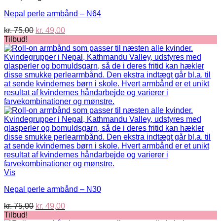
Nepal perle armbånd – N64
Den
Den
kr.
75,00
kr.
49,00
oprindelige
aktuelle
Tilbud!
pris
pris
var:
er:
kr. 75,00.
kr. 49,00.
Vis
Nepal perle armbånd – N30
Den
Den
kr.
75,00
kr.
49,00
oprindelige
aktuelle
Tilbud!