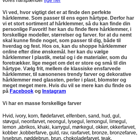
vores hårspænder
lige her
Vi ved, hvor vigtigt det er at finde den perfekte
hårklemme. Som passer til ens egen hårtype. Derfor har
vi et stort sortiment af hårklemmer, så du kan finde din
personlige Favorit! her kan du finde flere hårklemmer, i
forskellige modeller, størrelser og farver. for at du nemt
skal kunne finde noget, som passer til dig, både til
hverdag og fest. Hos os, kan du shoppe hårklemmer
online efter dine ønskemål. her kan du vælge
hårklemmer I plastik, metal og i de materialer, som du
foretrækker. lige meget om det er store og små til din
hårtype. Vælg frit, mellem de klassiske ensfarvede
hårklemmer, til sæsonenes trendy farver og dekorative
hårklemmer med glassten, perler i plast, blomster og
meget meget mere. Hvis du vil se mere kan du finde os
på
Facebook
og
Instagram
Vi har en masse forskellige farver
Hvid, ivory, korn, flødefarvet, elfenben, sand, hud, gul,
støvgul, neonfarvet, neongul, lysegul, lemongul, limegul,
lemon ,abrikos, khaki, karrygul, mørkegul, okker, okkerfarvet,
kobber ,kobberfarve, guld, rav, ravfarvet, bronze, bronzefarve,
lysebrun, nøddebrun, brun, chokoladefarvet, teak,