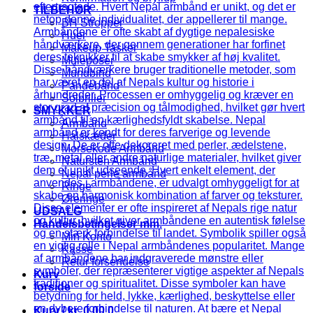
TILBEHØR
BH Stropper
Huer
Makeup Tasker
Muleposer
Mundbind
Pandebånd
Solbriller
SMYKKER
Armbånd
Halskæder
Morsekode Armbånd
Natursten Armbånd
Nepal perle armbånd
Ringe
Øreringe
UDSALG
Handelsbetingelser mm.
Min Konto
Kasse
Retur forsendelse
Kurv
forside
Kurv /
kr.
0,00
0