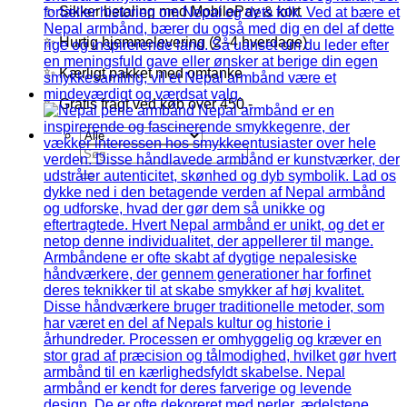
✨ Sikker betaling med MobilePay & kort
✨ Hurtig hjemmelevering (2–4 hverdage)
✨ Kærligt pakket med omtanke
✨ Gratis fragt ved køb over 450,-
Søg
efter: