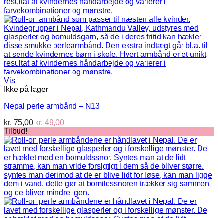
Vis
Ikke på lager
Nepal perle armbånd – N13
Den
Den
kr.
75,00
kr.
49,00
oprindelige
aktuelle
Tilbud!
pris
pris
var:
er:
kr. 75,00.
kr. 49,00.