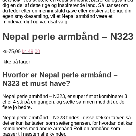
Nepal perle armbånd – N323
Den
Den
kr.
75,00
kr.
49,00
oprindelige
aktuelle
Ikke på lager
pris
pris
var:
er:
kr. 75,00.
kr. 49,00.
Hvorfor er Nepal perle armbånd –
N323 et must have?
Nepal perle armbånd – N323, er super fint at kombinerer 3
eller 4 stk på en gangen, og sætte sammen med dit ur. Jo
flere jo bedre.
Nepal perle armbånd – N323 findes i disse lækker farver, så
det er kun fantasien som sætter grænsen, for hvordan det kan
kombineres med andre armbånd Roll-on armbånd som
passer til næsten alle kvinder.