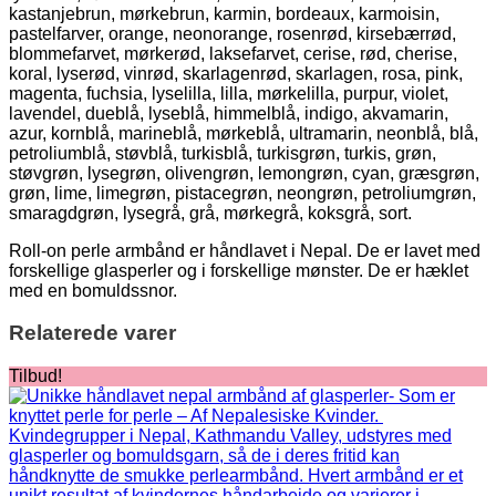
kastanjebrun, mørkebrun, karmin, bordeaux, karmoisin,
pastelfarver, orange, neonorange, rosenrød, kirsebærrød,
blommefarvet, mørkerød, laksefarvet, cerise, rød, cherise,
koral, lyserød, vinrød, skarlagenrød, skarlagen, rosa, pink,
magenta, fuchsia, lyselilla, lilla, mørkelilla, purpur, violet,
lavendel, dueblå, lyseblå, himmelblå, indigo, akvamarin,
azur, kornblå, marineblå, mørkeblå, ultramarin, neonblå, blå,
petroliumblå, støvblå, turkisblå, turkisgrøn, turkis, grøn,
støvgrøn, lysegrøn, olivengrøn, lemongrøn, cyan, græsgrøn,
grøn, lime, limegrøn, pistacegrøn, neongrøn, petroliumgrøn,
smaragdgrøn, lysegrå, grå, mørkegrå, koksgrå, sort.
Roll-on perle armbånd er håndlavet i Nepal. De er lavet med
forskellige glasperler og i forskellige mønster. De er hæklet
med en bomuldssnor.
Relaterede varer
Tilbud!