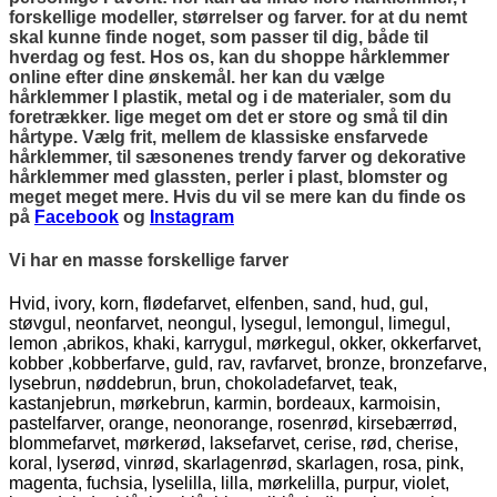
forskellige modeller, størrelser og farver. for at du nemt
skal kunne finde noget, som passer til dig, både til
hverdag og fest. Hos os, kan du shoppe hårklemmer
online efter dine ønskemål. her kan du vælge
hårklemmer I plastik, metal og i de materialer, som du
foretrækker. lige meget om det er store og små til din
hårtype. Vælg frit, mellem de klassiske ensfarvede
hårklemmer, til sæsonenes trendy farver og dekorative
hårklemmer med glassten, perler i plast, blomster og
meget meget mere. Hvis du vil se mere kan du finde os
på
Facebook
og
Instagram
Vi har en masse forskellige farver
Hvid, ivory, korn, flødefarvet, elfenben, sand, hud, gul,
støvgul, neonfarvet, neongul, lysegul, lemongul, limegul,
lemon ,abrikos, khaki, karrygul, mørkegul, okker, okkerfarvet,
kobber ,kobberfarve, guld, rav, ravfarvet, bronze, bronzefarve,
lysebrun, nøddebrun, brun, chokoladefarvet, teak,
kastanjebrun, mørkebrun, karmin, bordeaux, karmoisin,
pastelfarver, orange, neonorange, rosenrød, kirsebærrød,
blommefarvet, mørkerød, laksefarvet, cerise, rød, cherise,
koral, lyserød, vinrød, skarlagenrød, skarlagen, rosa, pink,
magenta, fuchsia, lyselilla, lilla, mørkelilla, purpur, violet,