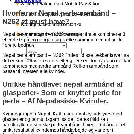
Beskrivelse
Sikker betaling med MobilePay & kort
Hvorfor er Nepal perle armbånd –
Hurtig hjemmelevering (2–4 hverdage)
N262 et must have?
Kærligt pakket med omtanke
Nepal perle armbånd – N262, er super fint at kombinerer 3
Gratis fragt ved køb over 450,-
eller 4 stk på en gangen, og sætte sammen med dit ur. Jo
flere jo bedre.
Søg
Nepal perle armbånd – N262 findes i disse lækker farver, så
efter:
det er kun fantasien som sætter grænsen, for hvordan det kan
kombineres med andre armbånd Roll-on armbånd som
passer til næsten alle kvinder.
Unikke håndlavet nepal armbånd af
glasperler- Som er knyttet perle for
perle – Af Nepalesiske Kvinder.
Kvindegrupper i Nepal, Kathmandu Valley, udstyres med
glasperler og bomuldsgarn, så de i deres fritid kan
håndknytte de smukke perlearmbånd. Hvert armbånd er et
unikt resultat af kvindernes håndarbejde og varierer i