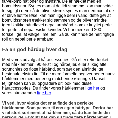
farvekombinationer og mønstre. De er hæklet med en
bomuldssnor. Syntes man at de lidt stramme, kan man vride
forsigtigt i dem så de bliver større. syntes man derimod at de
er blive lidt for løse, kan man ligge dem i vand. dette gør at
bomuldssnoren trækker sig sammen og de bliver mindre
igen.Unikke håndlavet nepal armbånd, som er knyttet perle
for perle, af nepalesiske kvinder. Vi har mere end 200
forskellige, at vælge i mellem. Så du kan finde de helt rigtige
roll on nepal perle armbånd.
Få en god hårdag hver dag
Med vores udvalg af håraccessories. Gå efter retro-looket
med hårklemmer i 90’er-stil og hårbøjler, eller silkeglatte
scrunchies og flotte hårbånd, som gør den almindelige
hestehale ekstra fin. Til de mere formelle begivenheder har vi
hårklemmer med perler og matchende øreringe. Uanset
lejligheden kan du opgradere dit look med disse
håraccessories. Du finder vores hårklemmer
lige her
og
vores hårspænder
lige her
Vi ved, hvor vigtigt det er at finde den perfekte
hårklemme. Som passer til ens egen hårtype. Derfor har
vi et stort sortiment af hårklemmer, så du kan finde din
personlige Favorit! her kan du finde flere hårklemmer, i