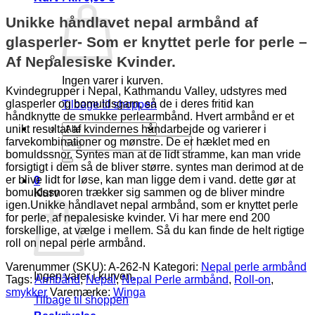
Unikke håndlavet nepal armbånd af
glasperler- Som er knyttet perle for perle –
Af Nepalesiske Kvinder.
Ingen varer i kurven.
Kvindegrupper i Nepal, Kathmandu Valley, udstyres med
glasperler og bomuldsgarn, så de i deres fritid kan
Tilbage til shoppen
håndknytte de smukke perlearmbånd. Hvert armbånd er et
unikt resultat af kvindernes håndarbejde og varierer i
Søg
farvekombinationer og mønstre. De er hæklet med en
efter:
bomuldssnor. Syntes man at de lidt stramme, kan man vride
forsigtigt i dem så de bliver større. syntes man derimod at de
er blive lidt for løse, kan man ligge dem i vand. dette gør at
0
bomuldssnoren trækker sig sammen og de bliver mindre
Kurv
igen.Unikke håndlavet nepal armbånd, som er knyttet perle
for perle, af nepalesiske kvinder. Vi har mere end 200
forskellige, at vælge i mellem. Så du kan finde de helt rigtige
roll on nepal perle armbånd.
Varenummer (SKU):
A-262-N
Kategori:
Nepal perle armbånd
Ingen varer i kurven.
Tags:
Armbånd
,
Nepal
,
Nepal Perle armbånd
,
Roll-on
,
smykker
Varemærke:
Winga
Tilbage til shoppen