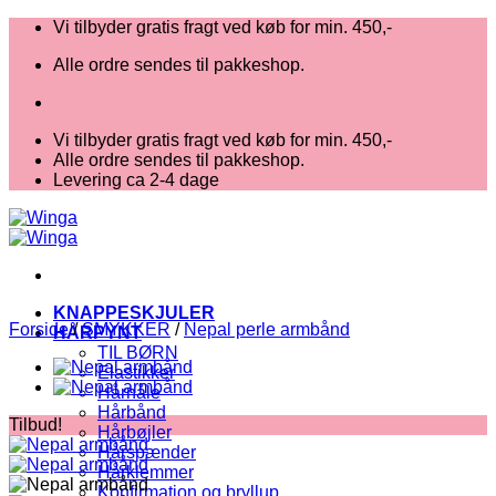
Fortsæt
Vi tilbyder gratis fragt ved køb for min. 450,-
til
Alle ordre sendes til pakkeshop.
indhold
Vi tilbyder gratis fragt ved køb for min. 450,-
Alle ordre sendes til pakkeshop.
Levering ca 2-4 dage
KNAPPESKJULER
Forside
/
SMYKKER
/
Nepal perle armbånd
HÅRPYNT
TIL BØRN
Elastikker
Hårnåle
Hårbånd
Tilbud!
Hårbøjler
Hårspænder
Hårklemmer
Konfirmation og bryllup