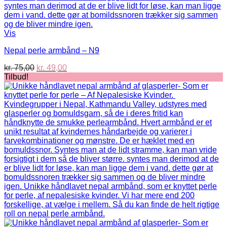
Vis
Nepal perle armbånd – N9
Den
Den
kr.
75,00
kr.
49,00
oprindelige
aktuelle
Tilbud!
pris
pris
var:
er:
kr. 75,00.
kr. 49,00.