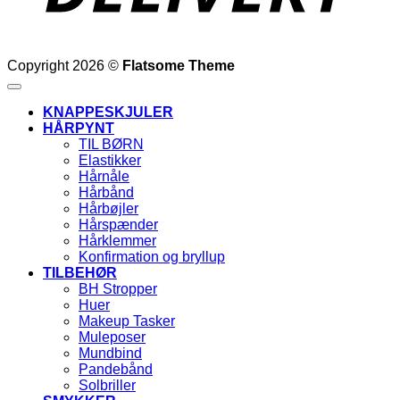
Copyright 2026 ©
Flatsome Theme
KNAPPESKJULER
HÅRPYNT
TIL BØRN
Elastikker
Hårnåle
Hårbånd
Hårbøjler
Hårspænder
Hårklemmer
Konfirmation og bryllup
TILBEHØR
BH Stropper
Huer
Makeup Tasker
Muleposer
Mundbind
Pandebånd
Solbriller