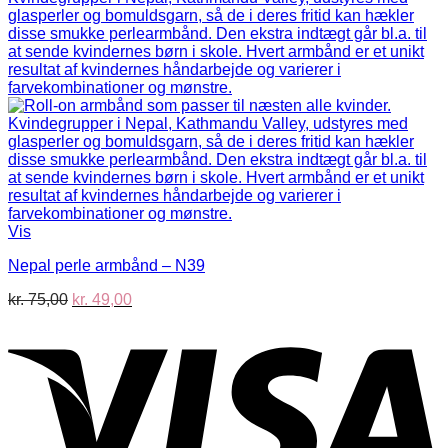
kr. 75,00.
kr. 49,00.
Vis
Nepal perle armbånd – N39
Den
Den
kr.
75,00
kr.
49,00
oprindelige
aktuelle
V
pris
pris
var:
er:
kr. 75,00.
kr. 49,00.