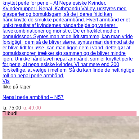
Vis
Ikke på lager
Nepal perle armbånd – N57
Den
Den
kr.
75,00
kr.
49,00
oprindelige
aktuelle
Tilbud!
pris
pris
var:
er:
kr. 75,00.
kr. 49,00.