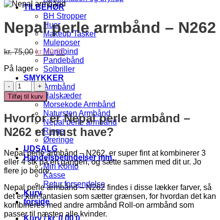
TILBEHØR
BH Stropper
Nepal perle armbånd – N262
Huer
Makeup Tasker
Muleposer
Den
Den
Mundbind
kr.
75,00
kr.
49,00
oprindelige
aktuelle
Pandebånd
På lager
pris
pris
Solbriller
var:
er:
SMYKKER
Nepal
kr. 75,00.
kr. 49,00.
Armbånd
perle
Halskæder
Tilføj til kurv
armbånd
Morsekode Armbånd
-
Natursten Armbånd
Hvorfor er Nepal perle armbånd –
N262
Nepal perle armbånd
antal
N262 et must have?
Ringe
Øreringe
UDSALG
Nepal perle armbånd – N262, er super fint at kombinerer 3
Handelsbetingelser mm.
eller 4 stk på en gangen, og sætte sammen med dit ur. Jo
Min Konto
flere jo bedre.
Kasse
Retur forsendelse
Nepal perle armbånd – N262 findes i disse lækker farver, så
Kurv
det er kun fantasien som sætter grænsen, for hvordan det kan
forside
kombineres med andre armbånd Roll-on armbånd som
passer til næsten alle kvinder.
Kurv /
kr.
0,00
0