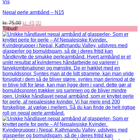
Vis
Nepal perle armbånd – N15
Den
Den
kr.
75,00
kr.
49,00
oprindelige
aktuelle
Tilbud!
pris
pris
var:
er:
kr. 75,00.
kr. 49,00.