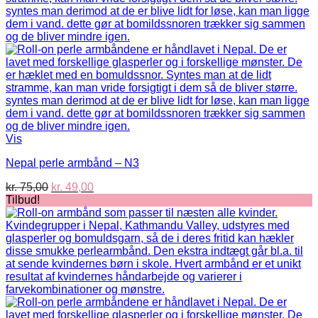
Vis
Nepal perle armbånd – N3
Den
Den
kr.
75,00
kr.
49,00
oprindelige
aktuelle
Tilbud!
pris
pris
var:
er:
kr. 75,00.
kr. 49,00.