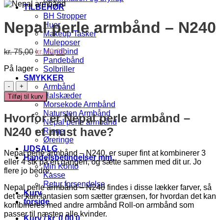
TILBEHØR
BH Stropper
Nepal perle armbånd – N240
Huer
Makeup Tasker
Muleposer
Den
Den
Mundbind
kr.
75,00
kr.
49,00
oprindelige
aktuelle
Pandebånd
På lager
pris
pris
Solbriller
var:
er:
SMYKKER
Nepal
kr. 75,00.
kr. 49,00.
Armbånd
perle
Halskæder
Tilføj til kurv
armbånd
Morsekode Armbånd
-
Natursten Armbånd
Hvorfor er Nepal perle armbånd –
N240
Nepal perle armbånd
antal
N240 et must have?
Ringe
Øreringe
UDSALG
Nepal perle armbånd – N240, er super fint at kombinerer 3
Handelsbetingelser mm.
eller 4 stk på en gangen, og sætte sammen med dit ur. Jo
Min Konto
flere jo bedre.
Kasse
Retur forsendelse
Nepal perle armbånd – N240 findes i disse lækker farver, så
Kurv
det er kun fantasien som sætter grænsen, for hvordan det kan
forside
kombineres med andre armbånd Roll-on armbånd som
passer til næsten alle kvinder.
Kurv /
kr.
0,00
0