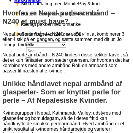
Beskrivelse
Sikker betaling med MobilePay & kort
Hvorfor er Nepal perle armbånd –
Hurtig hjemmelevering (2–4 hverdage)
N240 et must have?
Kærligt pakket med omtanke
Nepal perle armbånd – N240, er super fint at kombinerer 3
Gratis fragt ved køb over 450,-
eller 4 stk på en gangen, og sætte sammen med dit ur. Jo
flere jo bedre.
Søg
Nepal perle armbånd – N240 findes i disse lækker farver, så
efter:
det er kun fantasien som sætter grænsen, for hvordan det kan
kombineres med andre armbånd Roll-on armbånd som
passer til næsten alle kvinder.
Unikke håndlavet nepal armbånd af
glasperler- Som er knyttet perle for
perle – Af Nepalesiske Kvinder.
Kvindegrupper i Nepal, Kathmandu Valley, udstyres med
glasperler og bomuldsgarn, så de i deres fritid kan
håndknytte de smukke perlearmbånd. Hvert armbånd er et
unikt resultat af kvindernes håndarbejde og varierer i