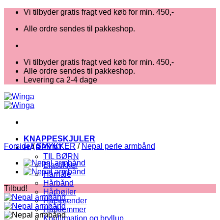
Fortsæt
Vi tilbyder gratis fragt ved køb for min. 450,-
til
Alle ordre sendes til pakkeshop.
indhold
Vi tilbyder gratis fragt ved køb for min. 450,-
Alle ordre sendes til pakkeshop.
Levering ca 2-4 dage
KNAPPESKJULER
Forside
/
SMYKKER
/
Nepal perle armbånd
HÅRPYNT
TIL BØRN
Elastikker
Hårnåle
Hårbånd
Tilbud!
Hårbøjler
Hårspænder
Hårklemmer
Konfirmation og bryllup