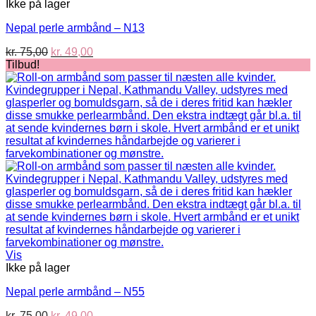
Ikke på lager
Nepal perle armbånd – N13
Den
Den
kr.
75,00
kr.
49,00
oprindelige
aktuelle
Tilbud!
pris
pris
var:
er:
kr. 75,00.
kr. 49,00.
Vis
Ikke på lager
Nepal perle armbånd – N55
Den
Den
kr.
75,00
kr.
49,00