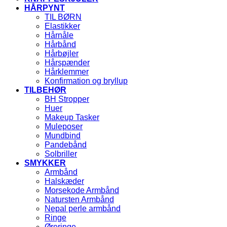
HÅRPYNT
TIL BØRN
Elastikker
Hårnåle
Hårbånd
Hårbøjler
Hårspænder
Hårklemmer
Konfirmation og bryllup
TILBEHØR
BH Stropper
Huer
Makeup Tasker
Muleposer
Mundbind
Pandebånd
Solbriller
SMYKKER
Armbånd
Halskæder
Morsekode Armbånd
Natursten Armbånd
Nepal perle armbånd
Ringe
Øreringe