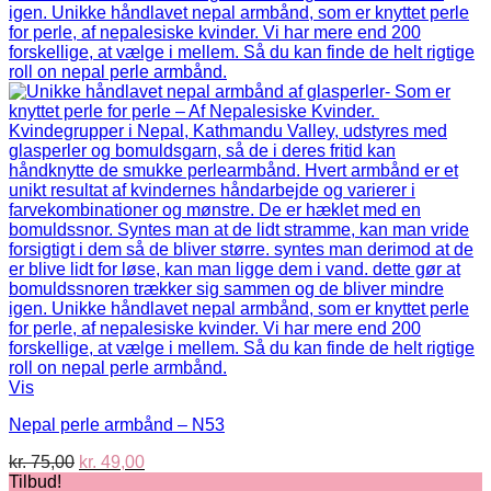
Vis
Nepal perle armbånd – N53
Den
Den
kr.
75,00
kr.
49,00
oprindelige
aktuelle
Tilbud!