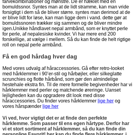
farvekombinationer og mønstre. De er hæklet med en
bomuldssnor. Syntes man at de lidt stramme, kan man vride
forsigtigt i dem så de bliver større. syntes man derimod at de
er blive lidt for løse, kan man ligge dem i vand. dette gør at
bomuldssnoren trækker sig sammen og de bliver mindre
igen.Unikke håndlavet nepal armbånd, som er knyttet perle
for perle, af nepalesiske kvinder. Vi har mere end 200
forskellige, at vælge i mellem. Så du kan finde de helt rigtige
roll on nepal perle armbånd.
Få en god hårdag hver dag
Med vores udvalg af håraccessories. Gå efter retro-looket
med hårklemmer i 90’er-stil og hårbøjler, eller silkeglatte
scrunchies og flotte hårbånd, som gør den almindelige
hestehale ekstra fin. Til de mere formelle begivenheder har vi
hårklemmer med perler og matchende øreringe. Uanset
lejligheden kan du opgradere dit look med disse
håraccessories. Du finder vores hårklemmer
lige her
og
vores hårspænder
lige her
Vi ved, hvor vigtigt det er at finde den perfekte
hårklemme. Som passer til ens egen hårtype. Derfor har
vi et stort sortiment af hårklemmer, så du kan finde din
personlige Favorit! her kan du finde flere hårklemmer, i