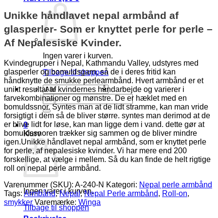
Unikke håndlavet nepal armbånd af
glasperler- Som er knyttet perle for perle –
Af Nepalesiske Kvinder.
Ingen varer i kurven.
Kvindegrupper i Nepal, Kathmandu Valley, udstyres med
glasperler og bomuldsgarn, så de i deres fritid kan
Tilbage til shoppen
håndknytte de smukke perlearmbånd. Hvert armbånd er et
unikt resultat af kvindernes håndarbejde og varierer i
Søg
farvekombinationer og mønstre. De er hæklet med en
efter:
bomuldssnor. Syntes man at de lidt stramme, kan man vride
forsigtigt i dem så de bliver større. syntes man derimod at de
er blive lidt for løse, kan man ligge dem i vand. dette gør at
0
bomuldssnoren trækker sig sammen og de bliver mindre
Kurv
igen.Unikke håndlavet nepal armbånd, som er knyttet perle
for perle, af nepalesiske kvinder. Vi har mere end 200
forskellige, at vælge i mellem. Så du kan finde de helt rigtige
roll on nepal perle armbånd.
Varenummer (SKU):
A-240-N
Kategori:
Nepal perle armbånd
Ingen varer i kurven.
Tags:
Armbånd
,
Nepal
,
Nepal Perle armbånd
,
Roll-on
,
smykker
Varemærke:
Winga
Tilbage til shoppen