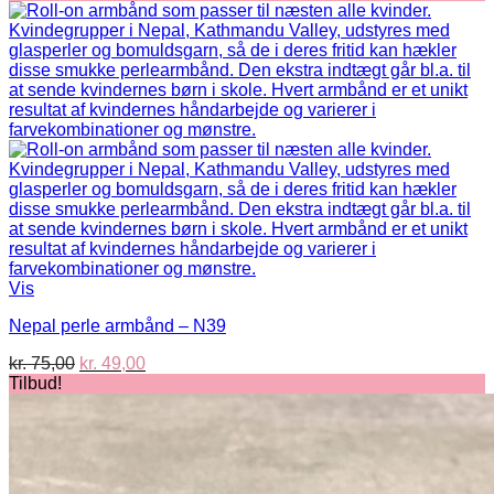
pris
pris
var:
er:
kr. 75,00.
kr. 49,00.
Vis
Nepal perle armbånd – N39
Den
Den
kr.
75,00
kr.
49,00
oprindelige
aktuelle
Tilbud!
pris
pris
var:
er:
kr. 75,00.
kr. 49,00.