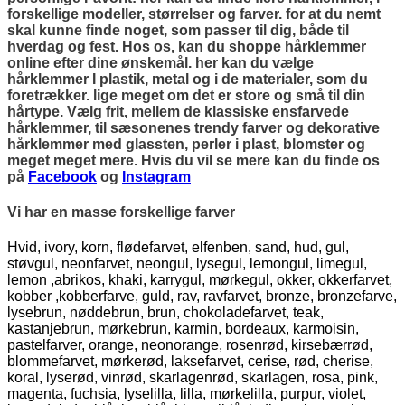
forskellige modeller, størrelser og farver. for at du nemt
skal kunne finde noget, som passer til dig, både til
hverdag og fest. Hos os, kan du shoppe hårklemmer
online efter dine ønskemål. her kan du vælge
hårklemmer I plastik, metal og i de materialer, som du
foretrækker. lige meget om det er store og små til din
hårtype. Vælg frit, mellem de klassiske ensfarvede
hårklemmer, til sæsonenes trendy farver og dekorative
hårklemmer med glassten, perler i plast, blomster og
meget meget mere. Hvis du vil se mere kan du finde os
på
Facebook
og
Instagram
Vi har en masse forskellige farver
Hvid, ivory, korn, flødefarvet, elfenben, sand, hud, gul,
støvgul, neonfarvet, neongul, lysegul, lemongul, limegul,
lemon ,abrikos, khaki, karrygul, mørkegul, okker, okkerfarvet,
kobber ,kobberfarve, guld, rav, ravfarvet, bronze, bronzefarve,
lysebrun, nøddebrun, brun, chokoladefarvet, teak,
kastanjebrun, mørkebrun, karmin, bordeaux, karmoisin,
pastelfarver, orange, neonorange, rosenrød, kirsebærrød,
blommefarvet, mørkerød, laksefarvet, cerise, rød, cherise,
koral, lyserød, vinrød, skarlagenrød, skarlagen, rosa, pink,
magenta, fuchsia, lyselilla, lilla, mørkelilla, purpur, violet,