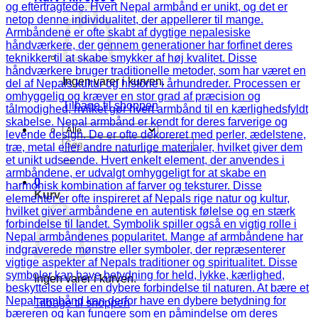
Ingen varer i kurven.
Tilbage til shoppen
Søg
efter:
0
Kurv
Ingen varer i kurven.
Tilbage til shoppen