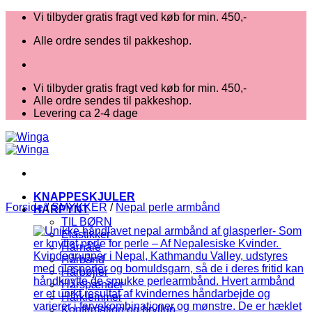
Fortsæt
Vi tilbyder gratis fragt ved køb for min. 450,-
til
Alle ordre sendes til pakkeshop.
indhold
Vi tilbyder gratis fragt ved køb for min. 450,-
Alle ordre sendes til pakkeshop.
Levering ca 2-4 dage
KNAPPESKJULER
Forside
/
SMYKKER
/
Nepal perle armbånd
HÅRPYNT
TIL BØRN
Elastikker
Hårnåle
Hårbånd
Hårbøjler
Hårspænder
Hårklemmer
Konfirmation og bryllup