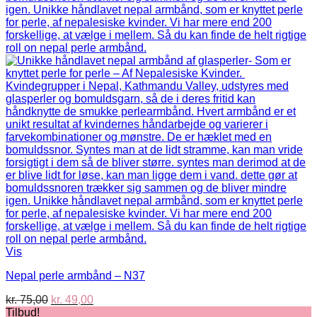
Vis
Nepal perle armbånd – N37
Den
Den
kr.
75,00
kr.
49,00
oprindelige
aktuelle
Tilbud!