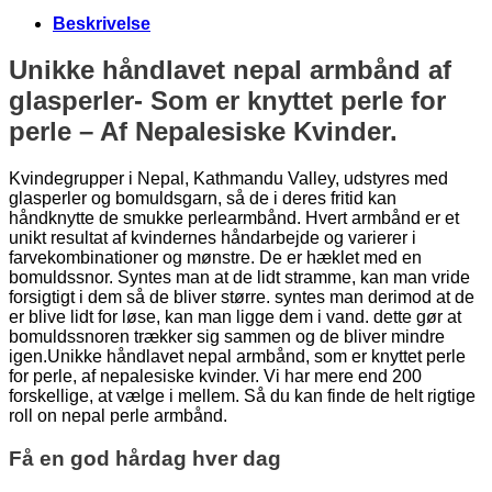
Beskrivelse
Unikke håndlavet nepal armbånd af
glasperler- Som er knyttet perle for
perle – Af Nepalesiske Kvinder.
Kvindegrupper i Nepal, Kathmandu Valley, udstyres med
glasperler og bomuldsgarn, så de i deres fritid kan
håndknytte de smukke perlearmbånd. Hvert armbånd er et
unikt resultat af kvindernes håndarbejde og varierer i
farvekombinationer og mønstre. De er hæklet med en
bomuldssnor. Syntes man at de lidt stramme, kan man vride
forsigtigt i dem så de bliver større. syntes man derimod at de
er blive lidt for løse, kan man ligge dem i vand. dette gør at
bomuldssnoren trækker sig sammen og de bliver mindre
igen.Unikke håndlavet nepal armbånd, som er knyttet perle
for perle, af nepalesiske kvinder. Vi har mere end 200
forskellige, at vælge i mellem. Så du kan finde de helt rigtige
roll on nepal perle armbånd.
Få en god hårdag hver dag