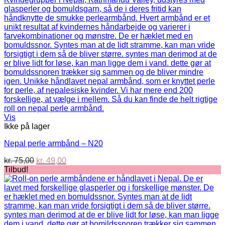
Vis
Ikke på lager
Nepal perle armbånd – N20
Den
Den
kr.
75,00
kr.
49,00
oprindelige
aktuelle
Tilbud!
pris
pris
var:
er:
kr. 75,00.
kr. 49,00.