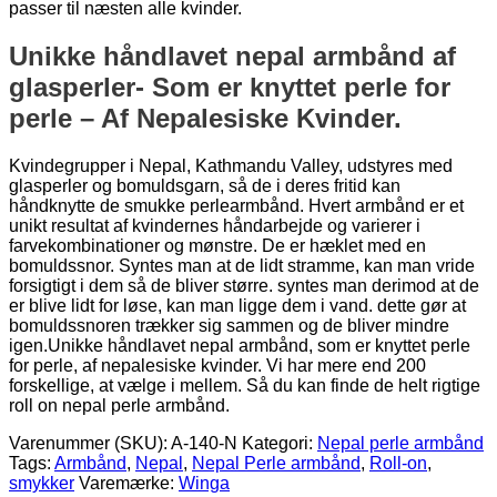
passer til næsten alle kvinder.
Unikke håndlavet nepal armbånd af
glasperler- Som er knyttet perle for
perle – Af Nepalesiske Kvinder.
Kvindegrupper i Nepal, Kathmandu Valley, udstyres med
glasperler og bomuldsgarn, så de i deres fritid kan
håndknytte de smukke perlearmbånd. Hvert armbånd er et
unikt resultat af kvindernes håndarbejde og varierer i
farvekombinationer og mønstre. De er hæklet med en
bomuldssnor. Syntes man at de lidt stramme, kan man vride
forsigtigt i dem så de bliver større. syntes man derimod at de
er blive lidt for løse, kan man ligge dem i vand. dette gør at
bomuldssnoren trækker sig sammen og de bliver mindre
igen.Unikke håndlavet nepal armbånd, som er knyttet perle
for perle, af nepalesiske kvinder. Vi har mere end 200
forskellige, at vælge i mellem. Så du kan finde de helt rigtige
roll on nepal perle armbånd.
Varenummer (SKU):
A-140-N
Kategori:
Nepal perle armbånd
Tags:
Armbånd
,
Nepal
,
Nepal Perle armbånd
,
Roll-on
,
smykker
Varemærke:
Winga