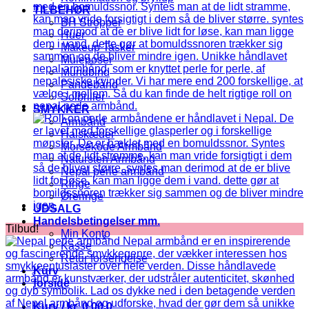
TILBEHØR
BH Stropper
Huer
Makeup Tasker
Muleposer
Mundbind
Pandebånd
Solbriller
SMYKKER
Armbånd
Halskæder
Morsekode Armbånd
Natursten Armbånd
Nepal perle armbånd
Ringe
Øreringe
UDSALG
Handelsbetingelser mm.
Tilbud!
Min Konto
Kasse
Retur forsendelse
Kurv
forside
Kurv /
kr.
0,00
0