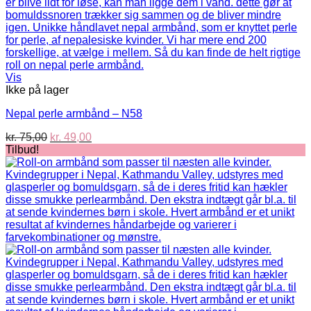
Vis
Ikke på lager
Nepal perle armbånd – N58
Den
Den
kr.
75,00
kr.
49,00
oprindelige
aktuelle
Tilbud!
pris
pris
var:
er:
kr. 75,00.
kr. 49,00.