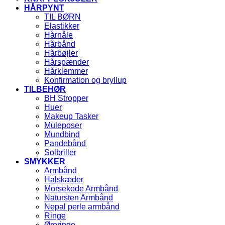
HÅRPYNT
TIL BØRN
Elastikker
Hårnåle
Hårbånd
Hårbøjler
Hårspænder
Hårklemmer
Konfirmation og bryllup
TILBEHØR
BH Stropper
Huer
Makeup Tasker
Muleposer
Mundbind
Pandebånd
Solbriller
SMYKKER
Armbånd
Halskæder
Morsekode Armbånd
Natursten Armbånd
Nepal perle armbånd
Ringe
Øreringe