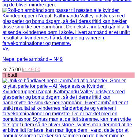
Vis
Nepal perle armbånd – N49
Den
Den
kr.
75,00
kr.
49,00
oprindelige
aktuelle
Tilbud!
pris
pris
var:
er:
kr. 75,00.
kr. 49,00.