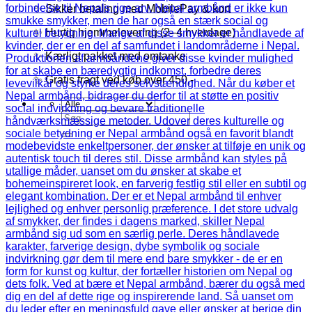
✨ Sikker betaling med MobilePay & kort
✨ Hurtig hjemmelevering (2–4 hverdage)
✨ Kærligt pakket med omtanke
✨ Gratis fragt ved køb over 450,-
Søg
efter: