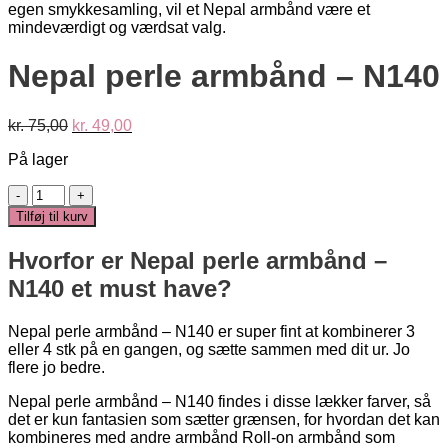
Nepal perle armbånd – N140
Den
Den
kr.
75,00
kr.
49,00
oprindelige
aktuelle
På lager
pris
pris
var:
er:
Nepal
kr. 75,00.
kr. 49,00.
perle
Tilføj til kurv
armbånd
-
Hvorfor er Nepal perle armbånd –
N140
antal
N140 et must have?
Nepal perle armbånd – N140 er super fint at kombinerer 3
eller 4 stk på en gangen, og sætte sammen med dit ur. Jo
flere jo bedre.
Nepal perle armbånd – N140 findes i disse lækker farver, så
det er kun fantasien som sætter grænsen, for hvordan det kan
kombineres med andre armbånd Roll-on armbånd som