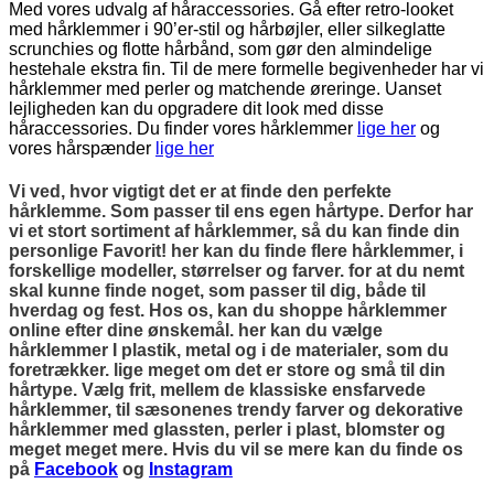
Med vores udvalg af håraccessories. Gå efter retro-looket
med hårklemmer i 90’er-stil og hårbøjler, eller silkeglatte
scrunchies og flotte hårbånd, som gør den almindelige
hestehale ekstra fin. Til de mere formelle begivenheder har vi
hårklemmer med perler og matchende øreringe. Uanset
lejligheden kan du opgradere dit look med disse
håraccessories. Du finder vores hårklemmer
lige her
og
vores hårspænder
lige her
Vi ved, hvor vigtigt det er at finde den perfekte
hårklemme. Som passer til ens egen hårtype. Derfor har
vi et stort sortiment af hårklemmer, så du kan finde din
personlige Favorit! her kan du finde flere hårklemmer, i
forskellige modeller, størrelser og farver. for at du nemt
skal kunne finde noget, som passer til dig, både til
hverdag og fest. Hos os, kan du shoppe hårklemmer
online efter dine ønskemål. her kan du vælge
hårklemmer I plastik, metal og i de materialer, som du
foretrækker. lige meget om det er store og små til din
hårtype. Vælg frit, mellem de klassiske ensfarvede
hårklemmer, til sæsonenes trendy farver og dekorative
hårklemmer med glassten, perler i plast, blomster og
meget meget mere. Hvis du vil se mere kan du finde os
på
Facebook
og
Instagram