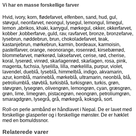
Vi har en masse forskellige farver
Hvid, ivory, korn, flødefarvet, elfenben, sand, hud, gul,
støvgul, neonfarvet, neongul, lysegul, lemongul, limegul,
lemon ,abrikos, khaki, karrygul, mørkegul, okker, okkerfarvet,
kobber ,kobberfarve, guld, rav, ravfarvet, bronze, bronzefarve,
lysebrun, nøddebrun, brun, chokoladefarvet, teak,
kastanjebrun, mørkebrun, karmin, bordeaux, karmoisin,
pastelfarver, orange, neonorange, rosenrød, kirsebærrød,
blommefarvet, mørkerød, laksefarvet, cerise, rød, cherise,
koral, lyserød, vinrød, skarlagenrød, skarlagen, rosa, pink,
magenta, fuchsia, lyselilla, lilla, mørkelilla, purpur, violet,
lavendel, dueblå, lyseblå, himmelblå, indigo, akvamarin,
azur, kornblå, marineblå, mørkeblå, ultramarin, neonblå, blå,
petroliumblå, støvblå, turkisblå, turkisgrøn, turkis, grøn,
støvgrøn, lysegrøn, olivengrøn, lemongrøn, cyan, græsgrøn,
grøn, lime, limegrøn, pistacegrøn, neongrøn, petroliumgrøn,
smaragdgrøn, lysegrå, grå, mørkegrå, koksgrå, sort.
Roll-on perle armbånd er håndlavet i Nepal. De er lavet med
forskellige glasperler og i forskellige mønster. De er hæklet
med en bomuldssnor.
Relaterede varer