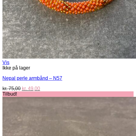
Vis
Ikke på lager
Nepal perle armbånd – N57
Den
Den
kr.
75,00
kr.
49,00
oprindelige
aktuelle
Tilbud!
pris
pris
var:
er:
kr. 75,00.
kr. 49,00.