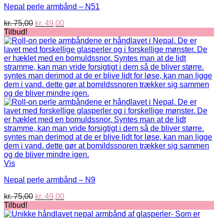
Nepal perle armbånd – N51
Den
Den
kr.
75,00
kr.
49,00
oprindelige
aktuelle
Tilbud!
pris
pris
var:
er:
kr. 75,00.
kr. 49,00.
Vis
Nepal perle armbånd – N9
Den
Den
kr.
75,00
kr.
49,00
oprindelige
aktuelle
Tilbud!
pris
pris