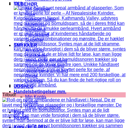
TILBEHØR
BH Stropper
Huer
Makeup Tasker
Muleposer
Mundbind
Pandebånd
Solbriller
SMYKKER
Armbånd
Halskæder
Morsekode Armbånd
Natursten Armbånd
Nepal perle armbånd
Ringe
Øreringe
UDSALG
Handelsbetingelser mm.
Tilbud!
Min Konto
Kasse
Retur forsendelse
Kurv
forside
Kurv /
kr.
0,00
0