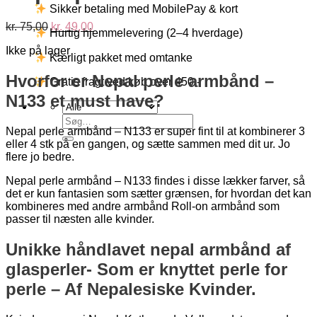
Sikker betaling med MobilePay & kort
Den
Den
kr.
75,00
kr.
49,00
Hurtig hjemmelevering (2–4 hverdage)
oprindelige
aktuelle
Ikke på lager
pris
pris
Kærligt pakket med omtanke
var:
er:
kr. 75,00.
kr. 49,00.
Hvorfor er Nepal perle armbånd –
Gratis fragt ved køb over 450,-
N133 et must have?
Søg
Nepal perle armbånd – N133 er super fint til at kombinerer 3
efter:
eller 4 stk på en gangen, og sætte sammen med dit ur. Jo
flere jo bedre.
Nepal perle armbånd – N133 findes i disse lækker farver, så
det er kun fantasien som sætter grænsen, for hvordan det kan
kombineres med andre armbånd Roll-on armbånd som
passer til næsten alle kvinder.
Unikke håndlavet nepal armbånd af
glasperler- Som er knyttet perle for
perle – Af Nepalesiske Kvinder.