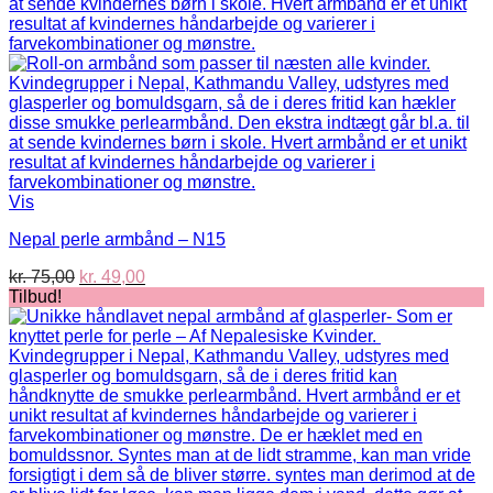
Vis
Nepal perle armbånd – N15
Den
Den
kr.
75,00
kr.
49,00
oprindelige
aktuelle
Tilbud!
pris
pris
var:
er:
kr. 75,00.
kr. 49,00.