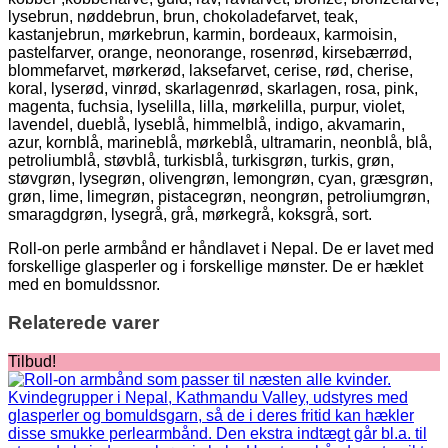
lysebrun, nøddebrun, brun, chokoladefarvet, teak,
kastanjebrun, mørkebrun, karmin, bordeaux, karmoisin,
pastelfarver, orange, neonorange, rosenrød, kirsebærrød,
blommefarvet, mørkerød, laksefarvet, cerise, rød, cherise,
koral, lyserød, vinrød, skarlagenrød, skarlagen, rosa, pink,
magenta, fuchsia, lyselilla, lilla, mørkelilla, purpur, violet,
lavendel, dueblå, lyseblå, himmelblå, indigo, akvamarin,
azur, kornblå, marineblå, mørkeblå, ultramarin, neonblå, blå,
petroliumblå, støvblå, turkisblå, turkisgrøn, turkis, grøn,
støvgrøn, lysegrøn, olivengrøn, lemongrøn, cyan, græsgrøn,
grøn, lime, limegrøn, pistacegrøn, neongrøn, petroliumgrøn,
smaragdgrøn, lysegrå, grå, mørkegrå, koksgrå, sort.
Roll-on perle armbånd er håndlavet i Nepal. De er lavet med
forskellige glasperler og i forskellige mønster. De er hæklet
med en bomuldssnor.
Relaterede varer
Tilbud!