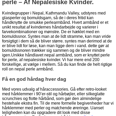
perle – Af Nepalesiske Kvinder.
Kvindegrupper i Nepal, Kathmandu Valley, udstyres med
glasperler og bomuldsgarn, så de i deres fritid kan
håndknytte de smukke perlearmbånd. Hvert armbånd er et
unikt resultat af kvindernes håndarbejde og varierer i
farvekombinationer og mønstre. De er hæklet med en
bomuldssnor. Syntes man at de lidt stramme, kan man vride
forsigtigt i dem så de bliver større. syntes man derimod at de
er blive lidt for løse, kan man ligge dem i vand. dette gør at
bomuldssnoren trækker sig sammen og de bliver mindre
igen.Unikke håndlavet nepal armbånd, som er knyttet perle
for perle, af nepalesiske kvinder. Vi har mere end 200
forskellige, at vælge i mellem. Så du kan finde de helt rigtige
roll on nepal perle armbånd.
Få en god hårdag hver dag
Med vores udvalg af håraccessories. Gå efter retro-looket
med hårklemmer i 90’er-stil og hårbøjler, eller silkeglatte
scrunchies og flotte hårbånd, som gør den almindelige
hestehale ekstra fin. Til de mere formelle begivenheder har vi
hårklemmer med perler og matchende øreringe. Uanset
lejligheden kan du opgradere dit look med disse