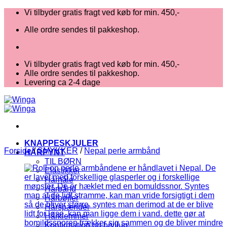
Fortsæt
Vi tilbyder gratis fragt ved køb for min. 450,-
til
Alle ordre sendes til pakkeshop.
indhold
Vi tilbyder gratis fragt ved køb for min. 450,-
Alle ordre sendes til pakkeshop.
Levering ca 2-4 dage
KNAPPESKJULER
Forside
/
SMYKKER
/
Nepal perle armbånd
HÅRPYNT
TIL BØRN
Elastikker
Hårnåle
Hårbånd
Hårbøjler
Hårspænder
Hårklemmer
Konfirmation og bryllup