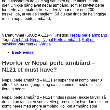
bomuldssnoren trækker sig sammen og de bliver mindre
igen.Unikke håndlavet nepal armbånd, som er knyttet perle
for perle, af nepalesiske kvinder. Vi har mere end 200
forskellige, at vælge i mellem. Så du kan finde de helt rigtige
roll on nepal perle armbånd.
Varenummer (SKU):
A-121-N
Kategori:
Nepal perle armbånd
Tags:
Armbånd
,
Nepal
,
Nepal Perle armbånd
,
Roll-on
,
smykker
Varemærke:
Winga
Beskrivelse
Hvorfor er Nepal perle armbånd –
N121 et must have?
Nepal perle armbånd – N121 er super fint at kombinerer 3
eller 4 stk på en gangen, og sætte sammen med dit ur. Jo
flere jo bedre.
Nepal perle armbånd – N121 findes i disse lækker farver, så
det er kun fantasien som sætter grænsen, for hvordan det kan
kombineres med andre armbånd Roll-on armbånd som