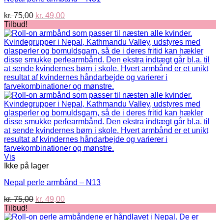
Den
Den
kr.
75,00
kr.
49,00
oprindelige
aktuelle
Tilbud!
pris
pris
var:
er:
kr. 75,00.
kr. 49,00.
Vis
Ikke på lager
Nepal perle armbånd – N13
Den
Den
kr.
75,00
kr.
49,00
oprindelige
aktuelle
Tilbud!
pris
pris