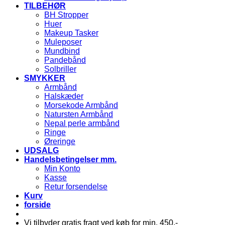
TILBEHØR
BH Stropper
Huer
Makeup Tasker
Muleposer
Mundbind
Pandebånd
Solbriller
SMYKKER
Armbånd
Halskæder
Morsekode Armbånd
Natursten Armbånd
Nepal perle armbånd
Ringe
Øreringe
UDSALG
Handelsbetingelser mm.
Min Konto
Kasse
Retur forsendelse
Kurv
forside
Vi tilbyder gratis fragt ved køb for min. 450,-