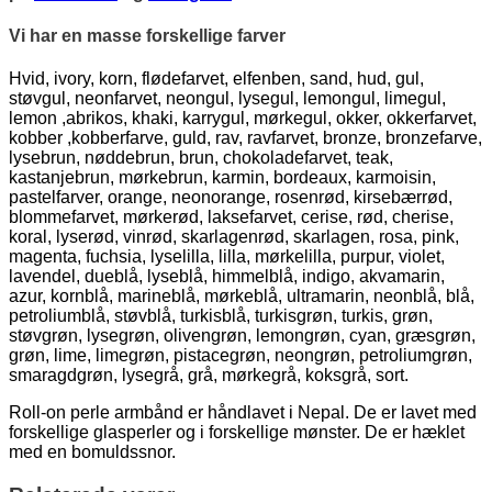
Vi har en masse forskellige farver
Hvid, ivory, korn, flødefarvet, elfenben, sand, hud, gul,
støvgul, neonfarvet, neongul, lysegul, lemongul, limegul,
lemon ,abrikos, khaki, karrygul, mørkegul, okker, okkerfarvet,
kobber ,kobberfarve, guld, rav, ravfarvet, bronze, bronzefarve,
lysebrun, nøddebrun, brun, chokoladefarvet, teak,
kastanjebrun, mørkebrun, karmin, bordeaux, karmoisin,
pastelfarver, orange, neonorange, rosenrød, kirsebærrød,
blommefarvet, mørkerød, laksefarvet, cerise, rød, cherise,
koral, lyserød, vinrød, skarlagenrød, skarlagen, rosa, pink,
magenta, fuchsia, lyselilla, lilla, mørkelilla, purpur, violet,
lavendel, dueblå, lyseblå, himmelblå, indigo, akvamarin,
azur, kornblå, marineblå, mørkeblå, ultramarin, neonblå, blå,
petroliumblå, støvblå, turkisblå, turkisgrøn, turkis, grøn,
støvgrøn, lysegrøn, olivengrøn, lemongrøn, cyan, græsgrøn,
grøn, lime, limegrøn, pistacegrøn, neongrøn, petroliumgrøn,
smaragdgrøn, lysegrå, grå, mørkegrå, koksgrå, sort.
Roll-on perle armbånd er håndlavet i Nepal. De er lavet med
forskellige glasperler og i forskellige mønster. De er hæklet
med en bomuldssnor.