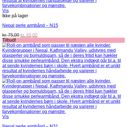
Vis
Ikke på lager
Nepal perle armbånd – N15
Den
Den
kr.
75,00
kr.
49,00
oprindelige
aktuelle
Tilbud!
pris
pris
var:
er:
kr. 75,00.
kr. 49,00.
Vis
Nepal perle armbånd – N31