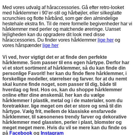
Med vores udvalg af håraccessories. Gå efter retro-looket
med hårklemmer i 90’er-stil og hårbøjler, eller silkeglatte
scrunchies og flotte hårbånd, som gør den almindelige
hestehale ekstra fin. Til de mere formelle begivenheder har vi
hårklemmer med perler og matchende øreringe. Uanset
lejligheden kan du opgradere dit look med disse
håraccessories. Du finder vores hårklemmer
lige her
og
vores hårspænder
lige her
Vi ved, hvor vigtigt det er at finde den perfekte
hårklemme. Som passer til ens egen hårtype. Derfor har
vi et stort sortiment af hårklemmer, så du kan finde din
personlige Favorit! her kan du finde flere hårklemmer, i
forskellige modeller, størrelser og farver. for at du nemt
skal kunne finde noget, som passer til dig, både til
hverdag og fest. Hos os, kan du shoppe hårklemmer
online efter dine ønskemål. her kan du vælge
hårklemmer I plastik, metal og i de materialer, som du
foretrækker. lige meget om det er store og små til din
hårtype. Vælg frit, mellem de klassiske ensfarvede
hårklemmer, til sæsonenes trendy farver og dekorative
hårklemmer med glassten, perler i plast, blomster og
meget meget mere. Hvis du vil se mere kan du finde os
på
Facebook
og
Instagram