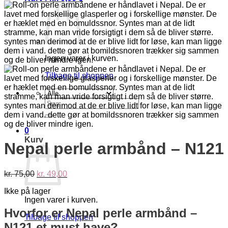
Ingen varer i kurven.
Tilbage til shoppen
Søg
efter:
0
Kurv
Nepal perle armbånd – N121
Den
Den
kr.
75,00
kr.
49,00
oprindelige
aktuelle
Ikke på lager
pris
pris
Ingen varer i kurven.
var:
er:
kr. 75,00.
kr. 49,00.
Hvorfor er Nepal perle armbånd –
Tilbage til shoppen
N121 et must have?