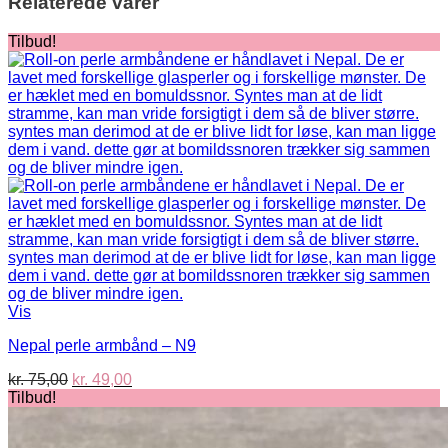
Relaterede varer
Tilbud!
Vis
Nepal perle armbånd – N9
Den
Den
kr.
75,00
kr.
49,00
oprindelige
aktuelle
Tilbud!
pris
pris
var:
er: