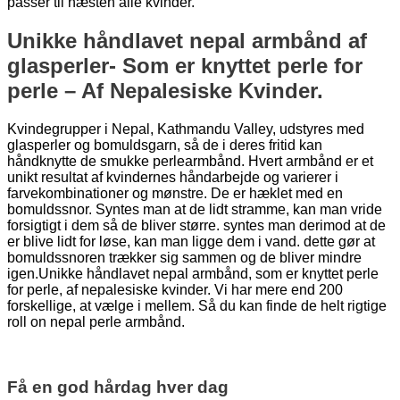
passer til næsten alle kvinder.
Unikke håndlavet nepal armbånd af
glasperler- Som er knyttet perle for
perle – Af Nepalesiske Kvinder.
Kvindegrupper i Nepal, Kathmandu Valley, udstyres med
glasperler og bomuldsgarn, så de i deres fritid kan
håndknytte de smukke perlearmbånd. Hvert armbånd er et
unikt resultat af kvindernes håndarbejde og varierer i
farvekombinationer og mønstre. De er hæklet med en
bomuldssnor. Syntes man at de lidt stramme, kan man vride
forsigtigt i dem så de bliver større. syntes man derimod at de
er blive lidt for løse, kan man ligge dem i vand. dette gør at
bomuldssnoren trækker sig sammen og de bliver mindre
igen.Unikke håndlavet nepal armbånd, som er knyttet perle
for perle, af nepalesiske kvinder. Vi har mere end 200
forskellige, at vælge i mellem. Så du kan finde de helt rigtige
roll on nepal perle armbånd.
Få en god hårdag hver dag