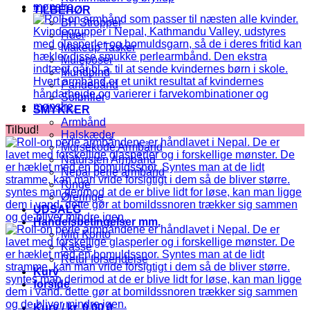
TILBEHØR
BH Stropper
Huer
Makeup Tasker
Muleposer
Mundbind
Pandebånd
Solbriller
SMYKKER
Armbånd
Tilbud!
Halskæder
Morsekode Armbånd
Natursten Armbånd
Nepal perle armbånd
Ringe
Øreringe
UDSALG
Handelsbetingelser mm.
Min Konto
Kasse
Retur forsendelse
Kurv
forside
Kurv /
kr.
0,00
0