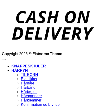
D
Copyright 2026 ©
Flatsome Theme
KNAPPESKJULER
HÅRPYNT
TIL BØRN
Elastikker
Hårnåle
Hårbånd
Hårbøjler
Hårspænder
Hårklemmer
Konfirmation og bryllup