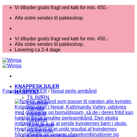
Fortsæt
Vi tilbyder gratis fragt ved køb for min. 450,-
til
Alle ordre sendes til pakkeshop.
indhold
Vi tilbyder gratis fragt ved køb for min. 450,-
Alle ordre sendes til pakkeshop.
Levering ca 2-4 dage
KNAPPESKJULER
Forside
/
SMYKKER
/
Nepal perle armbånd
HÅRPYNT
TIL BØRN
Elastikker
Hårnåle
Hårbånd
Hårbøjler
Hårspænder
Hårklemmer
Konfirmation og bryllup