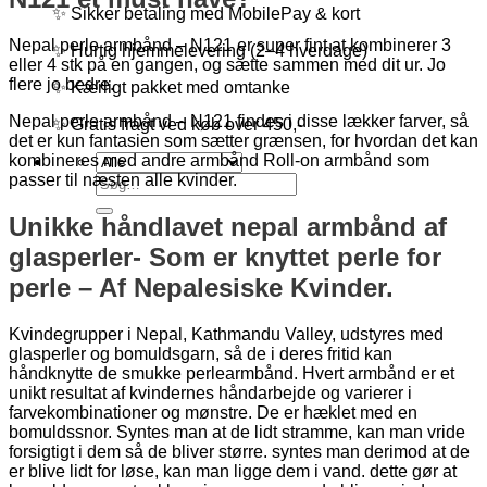
✨ Sikker betaling med MobilePay & kort
Nepal perle armbånd – N121 er super fint at kombinerer 3
✨ Hurtig hjemmelevering (2–4 hverdage)
eller 4 stk på en gangen, og sætte sammen med dit ur. Jo
flere jo bedre.
✨ Kærligt pakket med omtanke
Nepal perle armbånd – N121 findes i disse lækker farver, så
✨ Gratis fragt ved køb over 450,-
det er kun fantasien som sætter grænsen, for hvordan det kan
kombineres med andre armbånd Roll-on armbånd som
passer til næsten alle kvinder.
Søg
efter:
Unikke håndlavet nepal armbånd af
glasperler- Som er knyttet perle for
perle – Af Nepalesiske Kvinder.
Kvindegrupper i Nepal, Kathmandu Valley, udstyres med
glasperler og bomuldsgarn, så de i deres fritid kan
håndknytte de smukke perlearmbånd. Hvert armbånd er et
unikt resultat af kvindernes håndarbejde og varierer i
farvekombinationer og mønstre. De er hæklet med en
bomuldssnor. Syntes man at de lidt stramme, kan man vride
forsigtigt i dem så de bliver større. syntes man derimod at de
er blive lidt for løse, kan man ligge dem i vand. dette gør at