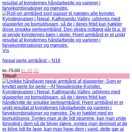
Vis
Nepal perle armbånd – N18
Den
Den
kr.
75,00
kr.
49,00
oprindelige
aktuelle
Tilbud!
pris
pris
var:
er:
kr. 75,00.
kr. 49,00.