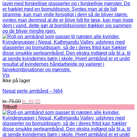
var:
er:
kr. 75,00.
kr. 49,00.
Vis
Ikke på lager
Nepal perle armbånd – N64
Den
Den
kr.
75,00
kr.
49,00
oprindelige
aktuelle
Tilbud!
pris
pris
var:
er:
kr. 75,00.
kr. 49,00.