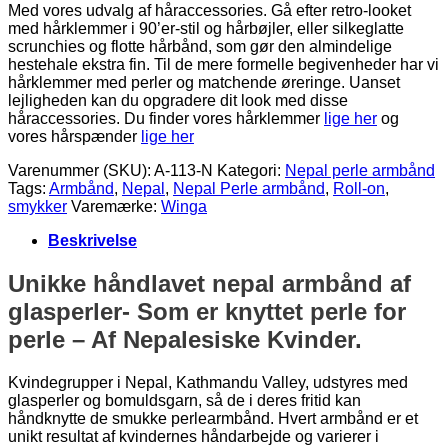
Med vores udvalg af håraccessories. Gå efter retro-looket
med hårklemmer i 90’er-stil og hårbøjler, eller silkeglatte
scrunchies og flotte hårbånd, som gør den almindelige
hestehale ekstra fin. Til de mere formelle begivenheder har vi
hårklemmer med perler og matchende øreringe. Uanset
lejligheden kan du opgradere dit look med disse
håraccessories. Du finder vores hårklemmer
lige her
og
vores hårspænder
lige her
Varenummer (SKU):
A-113-N
Kategori:
Nepal perle armbånd
Tags:
Armbånd
,
Nepal
,
Nepal Perle armbånd
,
Roll-on
,
smykker
Varemærke:
Winga
Beskrivelse
Unikke håndlavet nepal armbånd af
glasperler- Som er knyttet perle for
perle – Af Nepalesiske Kvinder.
Kvindegrupper i Nepal, Kathmandu Valley, udstyres med
glasperler og bomuldsgarn, så de i deres fritid kan
håndknytte de smukke perlearmbånd. Hvert armbånd er et
unikt resultat af kvindernes håndarbejde og varierer i