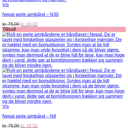
Vis
Nepal perle armbånd – N30
Den
Den
kr.
75,00
kr.
49,00
oprindelige
aktuelle
Tilbud!
pris
pris
var:
er:
kr. 75,00.
kr. 49,00.
Vis
Nepal perle armbånd – N9
Den
Den
kr.
75,00
kr.
49,00