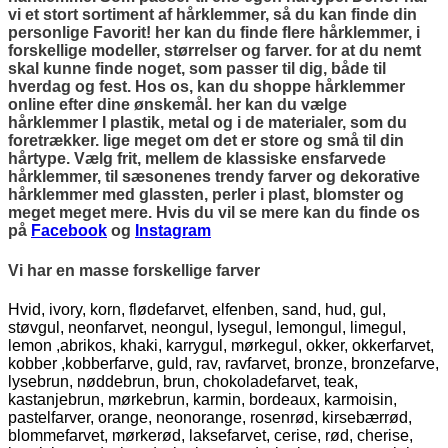
vi et stort sortiment af hårklemmer, så du kan finde din
personlige Favorit! her kan du finde flere hårklemmer, i
forskellige modeller, størrelser og farver. for at du nemt
skal kunne finde noget, som passer til dig, både til
hverdag og fest. Hos os, kan du shoppe hårklemmer
online efter dine ønskemål. her kan du vælge
hårklemmer I plastik, metal og i de materialer, som du
foretrækker. lige meget om det er store og små til din
hårtype. Vælg frit, mellem de klassiske ensfarvede
hårklemmer, til sæsonenes trendy farver og dekorative
hårklemmer med glassten, perler i plast, blomster og
meget meget mere. Hvis du vil se mere kan du finde os
på
Facebook
og
Instagram
Vi har en masse forskellige farver
Hvid, ivory, korn, flødefarvet, elfenben, sand, hud, gul,
støvgul, neonfarvet, neongul, lysegul, lemongul, limegul,
lemon ,abrikos, khaki, karrygul, mørkegul, okker, okkerfarvet,
kobber ,kobberfarve, guld, rav, ravfarvet, bronze, bronzefarve,
lysebrun, nøddebrun, brun, chokoladefarvet, teak,
kastanjebrun, mørkebrun, karmin, bordeaux, karmoisin,
pastelfarver, orange, neonorange, rosenrød, kirsebærrød,
blommefarvet, mørkerød, laksefarvet, cerise, rød, cherise,