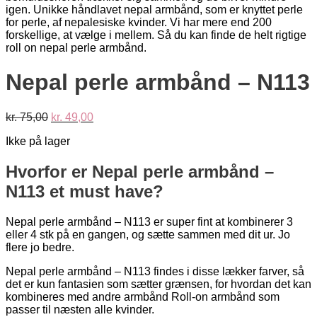
Nepal perle armbånd – N113
Den
Den
kr.
75,00
kr.
49,00
oprindelige
aktuelle
Ikke på lager
pris
pris
var:
er:
kr. 75,00.
kr. 49,00.
Hvorfor er Nepal perle armbånd –
N113 et must have?
Nepal perle armbånd – N113 er super fint at kombinerer 3
eller 4 stk på en gangen, og sætte sammen med dit ur. Jo
flere jo bedre.
Nepal perle armbånd – N113 findes i disse lækker farver, så
det er kun fantasien som sætter grænsen, for hvordan det kan
kombineres med andre armbånd Roll-on armbånd som
passer til næsten alle kvinder.