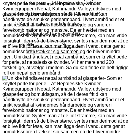
✨ Sikker betaling med MobilePay & kort
✨ Hurtig hjemmelevering (2–4 hverdage)
✨ Kærligt pakket med omtanke
✨ Gratis fragt ved køb over 450,-
Søg
efter: