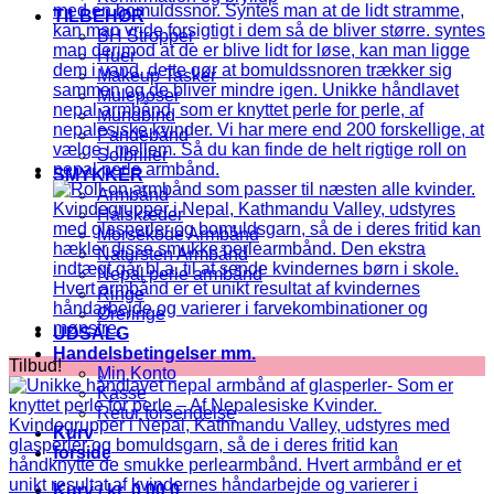
TILBEHØR
BH Stropper
Huer
Makeup Tasker
Muleposer
Mundbind
Pandebånd
Solbriller
SMYKKER
Armbånd
Halskæder
Morsekode Armbånd
Natursten Armbånd
Nepal perle armbånd
Ringe
Øreringe
UDSALG
Handelsbetingelser mm.
Tilbud!
Min Konto
Kasse
Retur forsendelse
Kurv
forside
Kurv /
kr.
0,00
0