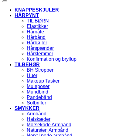
KNAPPESKJULER
HÅRPYNT
TIL BØRN
Elastikker
Hårnåle
Hårbånd
Hårbøjler
Hårspænder
Hårklemmer
Konfirmation og bryllup
TILBEHØR
BH Stropper
Huer
Makeup Tasker
Muleposer
Mundbind
Pandebånd
Solbriller
SMYKKER
Armbånd
Halskæder
Morsekode Armbånd
Natursten Armbånd
Nepal perle armbånd