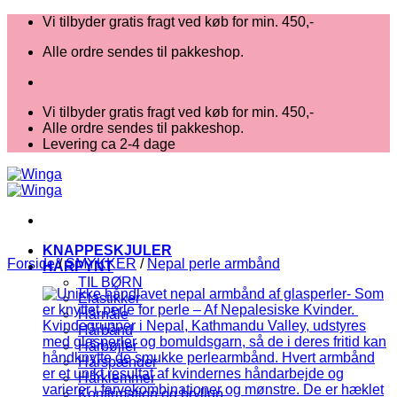
Fortsæt
Vi tilbyder gratis fragt ved køb for min. 450,-
til
Alle ordre sendes til pakkeshop.
indhold
Vi tilbyder gratis fragt ved køb for min. 450,-
Alle ordre sendes til pakkeshop.
Levering ca 2-4 dage
KNAPPESKJULER
Forside
/
SMYKKER
/
Nepal perle armbånd
HÅRPYNT
TIL BØRN
Elastikker
Hårnåle
Hårbånd
Hårbøjler
Hårspænder
Hårklemmer
Konfirmation og bryllup