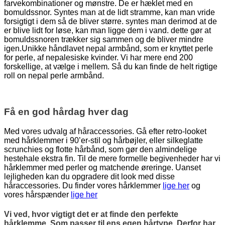
farvekombinationer og mønstre. De er hæklet med en
bomuldssnor. Syntes man at de lidt stramme, kan man vride
forsigtigt i dem så de bliver større. syntes man derimod at de
er blive lidt for løse, kan man ligge dem i vand. dette gør at
bomuldssnoren trækker sig sammen og de bliver mindre
igen.Unikke håndlavet nepal armbånd, som er knyttet perle
for perle, af nepalesiske kvinder. Vi har mere end 200
forskellige, at vælge i mellem. Så du kan finde de helt rigtige
roll on nepal perle armbånd.
Få en god hårdag hver dag
Med vores udvalg af håraccessories. Gå efter retro-looket
med hårklemmer i 90’er-stil og hårbøjler, eller silkeglatte
scrunchies og flotte hårbånd, som gør den almindelige
hestehale ekstra fin. Til de mere formelle begivenheder har vi
hårklemmer med perler og matchende øreringe. Uanset
lejligheden kan du opgradere dit look med disse
håraccessories. Du finder vores hårklemmer
lige her
og
vores hårspænder
lige her
Vi ved, hvor vigtigt det er at finde den perfekte
hårklemme. Som passer til ens egen hårtype. Derfor har