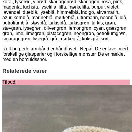
koral, lyserød, vinrød, skarlagenrød, skarlagen, rosa, pink,
magenta, fuchsia, lyselilla, lilla, mørkelilla, purpur, violet,
lavendel, dueblå, lyseblå, himmelblå, indigo, akvamarin,
azur, kornblå, marineblå, mørkeblå, ultramarin, neonblå, blå,
petroliumblå, støvblå, turkisblå, turkisgrøn, turkis, grøn,
støvgrøn, lysegrøn, olivengrøn, lemongrøn, cyan, græsgrøn,
grøn, lime, limegrøn, pistacegrøn, neongrøn, petroliumgrøn,
smaragdgrøn, lysegrå, grå, mørkegrå, koksgrå, sort.
Roll-on perle armbånd er håndlavet i Nepal. De er lavet med
forskellige glasperler og i forskellige mønster. De er hæklet
med en bomuldssnor.
Relaterede varer
Tilbud!