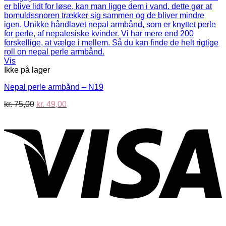
Vis
Ikke på lager
Nepal perle armbånd – N19
Den
Den
kr.
75,00
kr.
49,00
oprindelige
aktuelle
V
pris
pris
var:
er:
kr. 75,00.
kr. 49,00.
P