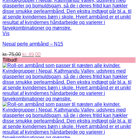
Vis
Nepal perle armbånd – N15
Den
Den
kr.
75,00
kr.
49,00
oprindelige
aktuelle
Tilbud!
pris
pris
var:
er:
kr. 75,00.
kr. 49,00.