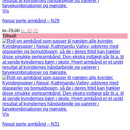
Vis
Nepal perle armbånd – N29
Den
Den
kr.
75,00
kr.
49,00
oprindelige
aktuelle
Tilbud!
pris
pris
var:
er:
kr. 75,00.
kr. 49,00.
Vis
Nepal perle armbånd – N31