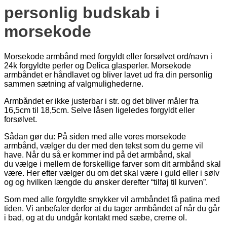
personlig budskab i
morsekode
Morsekode armbånd med forgyldt eller forsølvet ord/navn i
24k forgyldte perler og Delica glasperler. Morsekode
armbåndet er håndlavet og bliver lavet ud fra din personlig
sammen sætning af valgmulighederne.
Armbåndet er ikke justerbar i str. og det bliver måler fra
16,5cm til 18,5cm. Selve låsen ligeledes forgyldt eller
forsølvet.
Sådan gør du: På siden med alle vores morsekode
armbånd, vælger du der med den tekst som du gerne vil
have. Når du så er kommer ind på det armbånd, skal
du vælge i mellem de forskellige farver som dit armbånd skal
være. Her efter vælger du om det skal være i guld eller i sølv
og og hvilken længde du ønsker derefter “tilføj til kurven”.
Som med alle forgyldte smykker vil armbåndet få patina med
tiden. Vi anbefaler derfor at du tager armbåndet af når du går
i bad, og at du undgår kontakt med sæbe, creme ol.