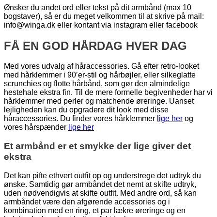
Ønsker du andet ord eller tekst på dit armbånd (max 10
bogstaver), så er du meget velkommen til at skrive på mail:
info@winga.dk eller kontant via instagram eller facebook
FÅ EN GOD HÅRDAG HVER DAG
Med vores udvalg af håraccessories. Gå efter retro-looket
med hårklemmer i 90’er-stil og hårbøjler, eller silkeglatte
scrunchies og flotte hårbånd, som gør den almindelige
hestehale ekstra fin. Til de mere formelle begivenheder har vi
hårklemmer med perler og matchende øreringe. Uanset
lejligheden kan du opgradere dit look med disse
håraccessories. Du finder vores hårklemmer
lige her
og
vores hårspænder
lige her
Et armbånd er et smykke der lige giver det
ekstra
Det kan pifte ethvert outfit op og understrege det udtryk du
ønske. Samtidig gør armbåndet det nemt at skifte udtryk,
uden nødvendigvis at skifte outfit. Med andre ord, så kan
armbåndet være den afgørende accessories og i
kombination med en ring, et par lækre øreringe og en