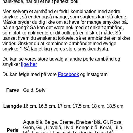
halskæde, har du et helt perfekt look.
Men selvom et armbånd er fedt i kombination med andre
smykker, så er der også mange, som sagtens kan stå alene.
Måske bryder du dig ikke om at have for mange smykker på,
på en gang? Så kan det være nok med et enkelt armbånd,
som blot komplimenterer dit outfit på en diskret måde. Så
uanset hvem du ønsker at forkæle, så er armbåndet en sikker
vinder. Ønsker du at kombinere armbåndet med øvrige
smykker? Så tag et kig i vores store smykkeudvalg.
Du kan se vores store udvalg af andre perle armbånd og
smykker
lige her
Du kan følge med på vore
Facebook
og instagram
Farve
Guld, Sølv
Længde
16 cm, 16,5 cm, 17 cm, 17,5 cm, 18 cm, 18,5 cm
Aqua blå, Beige, Creme, Enebær blå, Gl. Rosa,
Grøn, Gul, Havblå, Hvid, Konge blå, Koral, Lilla
Perle
blå, Lys koral, Lys mint, Lys turkis, Lyser blå,