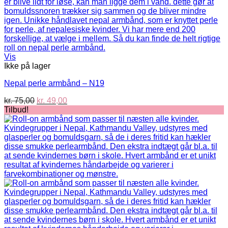
Vis
Ikke på lager
Nepal perle armbånd – N19
Den
Den
kr.
75,00
kr.
49,00
oprindelige
aktuelle
Tilbud!
pris
pris
var:
er:
kr. 75,00.
kr. 49,00.