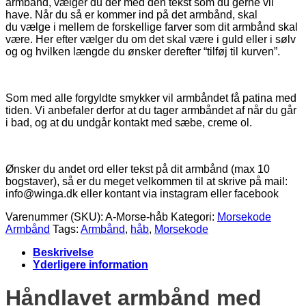
armbånd, vælger du der med den tekst som du gerne vil
have. Når du så er kommer ind på det armbånd, skal
du vælge i mellem de forskellige farver som dit armbånd skal
være. Her efter vælger du om det skal være i guld eller i sølv
og og hvilken længde du ønsker derefter “tilføj til kurven”.
Som med alle forgyldte smykker vil armbåndet få patina med
tiden. Vi anbefaler derfor at du tager armbåndet af når du går
i bad, og at du undgår kontakt med sæbe, creme ol.
Ønsker du andet ord eller tekst på dit armbånd (max 10
bogstaver), så er du meget velkommen til at skrive på mail:
info@winga.dk eller kontant via instagram eller facebook
Varenummer (SKU):
A-Morse-håb
Kategori:
Morsekode
Armbånd
Tags:
Armbånd
,
håb
,
Morsekode
Beskrivelse
Yderligere information
Håndlavet armbånd med