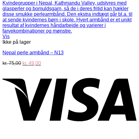
Vis
Ikke på lager
Nepal perle armbånd – N13
Den
Den
kr.
75,00
kr.
49,00
oprindelige
aktuelle
V
pris
pris
var:
er:
kr. 75,00.
kr. 49,00.
P