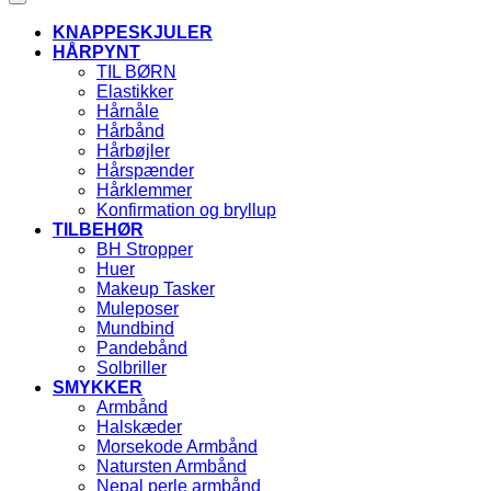
KNAPPESKJULER
HÅRPYNT
TIL BØRN
Elastikker
Hårnåle
Hårbånd
Hårbøjler
Hårspænder
Hårklemmer
Konfirmation og bryllup
TILBEHØR
BH Stropper
Huer
Makeup Tasker
Muleposer
Mundbind
Pandebånd
Solbriller
SMYKKER
Armbånd
Halskæder
Morsekode Armbånd
Natursten Armbånd
Nepal perle armbånd