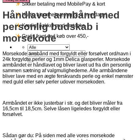
-
Sikker betaling med MobilePay & kort
Håb
Håndlavet armbånd med
antal
Hurtig hjemmelevering (2–4 hverdage)
personlig budskab i
Kærligt pakket med omtanke
morsekode
Gratis fragt ved køb over 450,-
Søg
Morsekode armbånd med forgyldt eller forsølvet ord/navn i
efter:
24k forgyldte perler og 1mm Delica glasperler. Morsekode
armbåndet er håndlavet og bliver lavet ud fra din personlig
sammen sætning af valgmulighederne. Alle armbåndene
bliver lave med en ægte ferskvands perle og enkel mønster
med guld eller sølv perler udover morsekoden.
Armbåndet er ikke justerbar i str. og det bliver måler fra
16,5cm til 18,5cm. Selve låsen ligeledes forgyldt eller
forsølvet.
Sådan gør du: På siden med alle vores morsekode