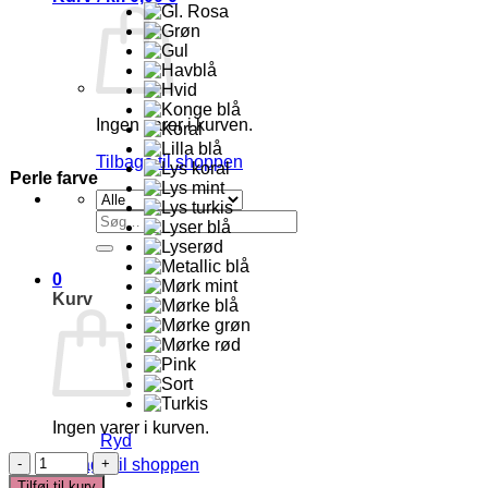
Ingen varer i kurven.
Tilbage til shoppen
Perle farve
Søg
efter:
0
Kurv
Ingen varer i kurven.
Ryd
Morsekode
Tilbage til shoppen
Armbånd
Tilføj til kurv