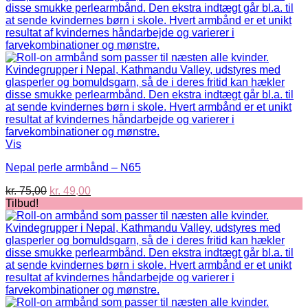
Vis
Nepal perle armbånd – N65
Den
Den
kr.
75,00
kr.
49,00
oprindelige
aktuelle
Tilbud!
pris
pris
var:
er:
kr. 75,00.
kr. 49,00.