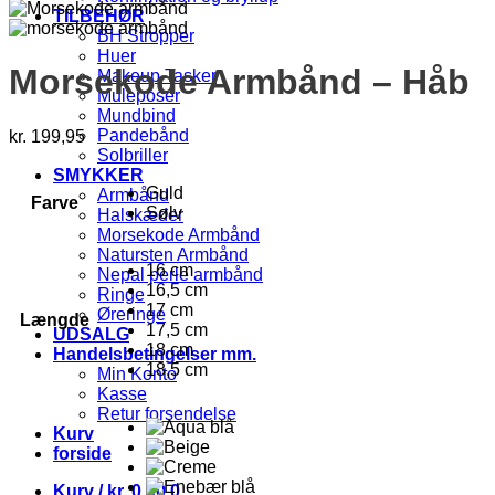
TILBEHØR
BH Stropper
Huer
Morsekode Armbånd – Håb
Makeup Tasker
Muleposer
Mundbind
Pandebånd
kr.
199,95
Solbriller
SMYKKER
Guld
Armbånd
Farve
Sølv
Halskæder
Morsekode Armbånd
Natursten Armbånd
16 cm
Nepal perle armbånd
16,5 cm
Ringe
17 cm
Øreringe
Længde
17,5 cm
UDSALG
18 cm
Handelsbetingelser mm.
18,5 cm
Min Konto
Kasse
Retur forsendelse
Kurv
forside
Kurv /
kr.
0,00
0