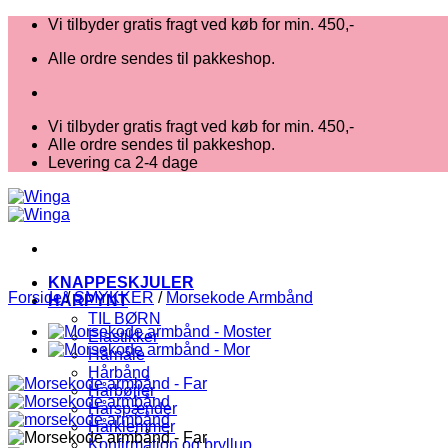
Fortsæt
Vi tilbyder gratis fragt ved køb for min. 450,-
til
Alle ordre sendes til pakkeshop.
indhold
Vi tilbyder gratis fragt ved køb for min. 450,-
Alle ordre sendes til pakkeshop.
Levering ca 2-4 dage
KNAPPESKJULER
Forside
/
SMYKKER
/
Morsekode Armbånd
HÅRPYNT
TIL BØRN
Elastikker
Hårnåle
Hårbånd
Hårbøjler
Hårspænder
Hårklemmer
Konfirmation og bryllup