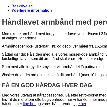
Beskrivelse
Yderligere information
Håndlavet armbånd med per
Morsekode armbånd med forgyldt eller forsølvet ord/navn i 24k
af valgmulighederne.
Armbåndet er ikke justerbar i str. og det bliver måler fra 16,5cm 
Sådan gør du: På siden med alle vores morsekode armbånd, væ
forskellige farver som dit armbånd skal være. Her efter vælger d
Som med alle forgyldte smykker vil armbåndet få patina med ti
Ønsker du andet ord eller tekst på dit armbånd (max 10 bogstav
FÅ EN GOD HÅRDAG HVER DAG
Med vores udvalg af håraccessories. Gå efter retro-looket med h
fin. Til de mere formelle begivenheder har vi hårklemmer med
hårklemmer
lige her
og vores hårspænder
lige her