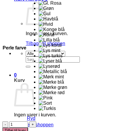
Ingen varer i kurven.
Tilbage til shoppen
Perle farve
Søg
efter:
0
Kurv
Ingen varer i kurven.
Ryd
Morsekode
Tilbage til shoppen
Armbånd
Tilføj til kurv