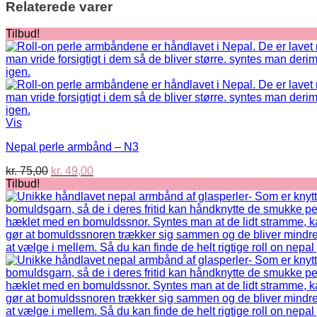
Relaterede varer
Tilbud!
Vis
Nepal perle armbånd – N3
Den
Den
kr.
75,00
kr.
49,00
oprindelige
aktuelle
Tilbud!
pris
pris
var:
er:
kr. 75,00.
kr. 49,00.