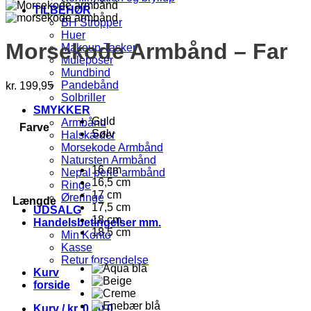
TILBEHØR
BH Stropper
Huer
Morsekode Armbånd – Far
Makeup Tasker
Muleposer
Mundbind
Pandebånd
kr.
199,95
Solbriller
SMYKKER
Guld
Armbånd
Farve
Sølv
Halskæder
Morsekode Armbånd
Natursten Armbånd
16 cm
Nepal perle armbånd
16,5 cm
Ringe
17 cm
Øreringe
Længde
17,5 cm
UDSALG
18 cm
Handelsbetingelser mm.
18,5 cm
Min Konto
Kasse
Retur forsendelse
Kurv
forside
Kurv /
kr.
0,00
0