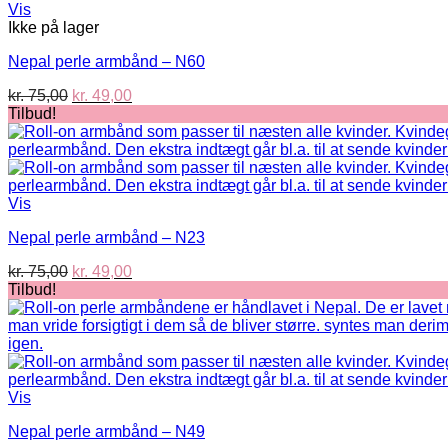
Vis
Ikke på lager
Nepal perle armbånd – N60
Den
Den
kr.
75,00
kr.
49,00
oprindelige
aktuelle
Tilbud!
pris
pris
var:
er:
kr. 75,00.
kr. 49,00.
Vis
Nepal perle armbånd – N23
Den
Den
kr.
75,00
kr.
49,00
oprindelige
aktuelle
Tilbud!
pris
pris
var:
er:
kr. 75,00.
kr. 49,00.
Vis
Nepal perle armbånd – N49