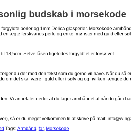
sonlig budskab i morsekode
 forgyldte perler og 1mm Delica glasperler. Morsekode armbånde
d en ægte ferskvands perle og enkel mønster med guld eller sø
til 18,5cm. Selve låsen ligeledes forgyldt eller forsølvet.
lger du der med den tekst som du gerne vil have. Når du så e
u om det skal være i guld eller i sølv og og hvilken længde du øns
den. Vi anbefaler derfor at du tager armbåndet af når du går i b
er), så er du meget velkommen til at skrive på mail: info@winga
nd
Tags:
Armbånd
,
far
,
Morsekode