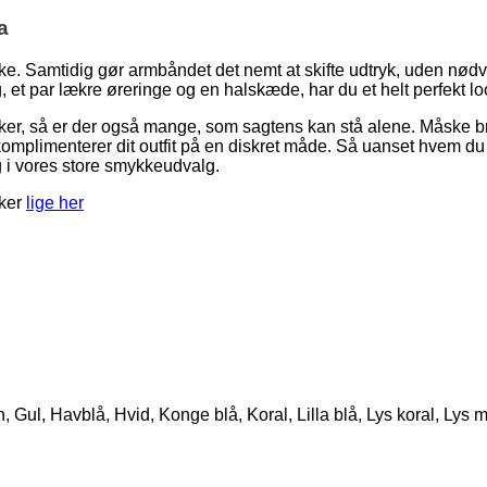
a
ske. Samtidig gør armbåndet det nemt at skifte udtryk, uden nødv
et par lækre øreringe og en halskæde, har du et helt perfekt lo
er, så er der også mange, som sagtens kan stå alene. Måske br
mplimenterer dit outfit på en diskret måde. Så uanset hvem du 
 i vores store smykkeudvalg.
kker
lige her
ul, Havblå, Hvid, Konge blå, Koral, Lilla blå, Lys koral, Lys min