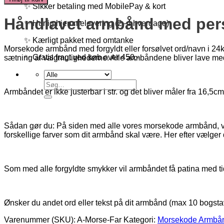
-
✨ Sikker betaling med MobilePay & kort
Far
Håndlavet armbånd med per
antal
✨ Hurtig hjemmelevering (2–4 hverdage)
✨ Kærligt pakket med omtanke
Morsekode armbånd med forgyldt eller forsølvet ord/navn i 24k
✨ Gratis fragt ved køb over 450,-
sætning af valgmulighederne. Alle armbåndene bliver lave me
Søg
Armbåndet er ikke justerbar i str. og det bliver måler fra 16,5cm 
efter:
Sådan gør du: På siden med alle vores morsekode armbånd, væ
forskellige farver som dit armbånd skal være. Her efter vælger d
Som med alle forgyldte smykker vil armbåndet få patina med ti
Ønsker du andet ord eller tekst på dit armbånd (max 10 bogstav
Varenummer (SKU):
A-Morse-Far
Kategori:
Morsekode Armbå